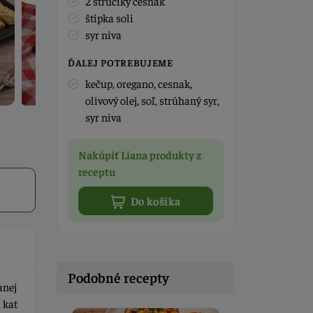
2 strúčiky cesnak
štipka soli
syr niva
ĎALEJ POTREBUJEME
kečup, oregano, cesnak,
olivový olej, soľ, strúhaný syr,
syr niva
Nakúpiť Liana produkty z
receptu
Do košíka
Podobné recepty
anej
 kat