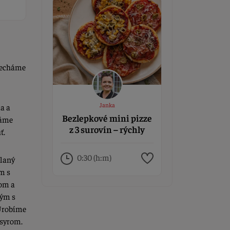
 necháme
Janka
a a
Bezlepkové mini pizze
dáme
z 3 surovín – rýchly
ť.
recept, keď nestíhate
0:30 (h:m)
tlaný
m s
rom a
ným s
 Urobíme
 syrom.