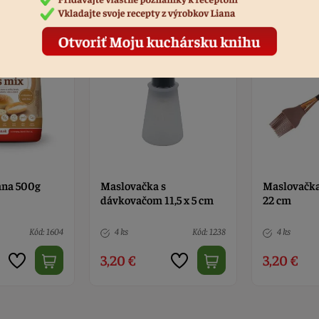
ana 500g
Maslovačka s
Maslovačka
dávkovačom 11,5 x 5 cm
22 cm
Kód: 1604
4 ks
Kód: 1238
4 ks
3,20 €
3,20 €