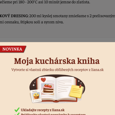
ečieme pri 180 - 200°C asi 10 minút jemne do zlatista.
KOVÝ DRESING:
200 ml kyslej smotany zmiešame s 2 prelisovaný
mi cesnaku, štipkou soli a syrom niva.
dnotiť recept
áste sa, ak chcete pridať hodnotenie.
rihlásiť sa
Produkty k receptu