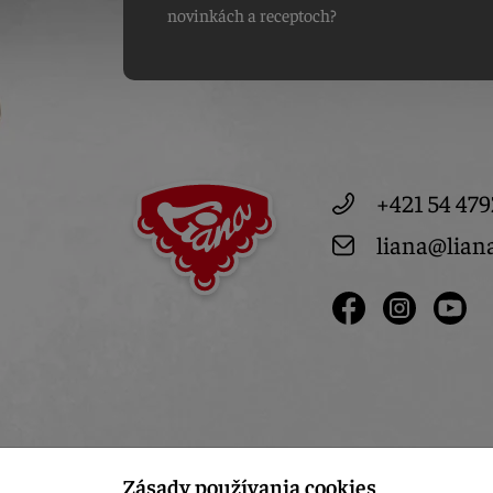
novinkách a receptoch?
+421 54 479
liana@lian
Zásady používania cookies