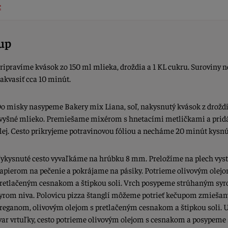
c
up
ripravíme kvások zo 150 ml mlieka, droždia a 1 KL cukru. Suroviny
akvasiť cca 10 minút.
o misky nasypeme Bakery mix Liana, soľ, nakysnutý kvások z droždi
vyšné mlieko. Premiešame mixérom s hnetacími metličkami a pri
lej. Cesto prikryjeme potravinovou fóliou a necháme 20 minút kysnú
ykysnuté cesto vyvaľkáme na hrúbku 8 mm. Preložíme na plech vys
apierom na pečenie a pokrájame na pásiky. Potrieme olivovým olejo
retlačeným cesnakom a štipkou soli. Vrch posypeme strúhaným sy
yrom niva. Polovicu pizza štanglí môžeme potrieť kečupom zmieša
reganom, olivovým olejom s pretlačeným cesnakom a štipkou soli.
var vrtuľky, cesto potrieme olivovým olejom s cesnakom a posypeme