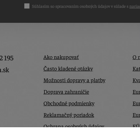
Súhlasím so spracovaním osobných údajov v súlade s
naria
2 195
Ako nakupovať
O 
Často kladené otázky
Kat
a.sk
Možnosti dopravy a platby
Kva
Doprava zahraničie
Eur
Obchodné podmienky
Eu
Reklamačný poriadok
Eu
Ochrana osobných údajov
EÚ
Odstúpiť od zmluvy tu
Ko