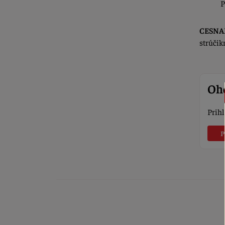
P
CESNA
strúčik
Oho
Prihl
P