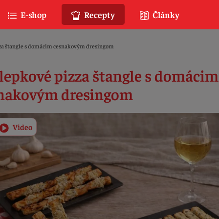
E-shop
Recepty
Články
za štangle s domácim cesnakovým dresingom
lepkové pizza štangle s domácim
nakovým dresingom
Video