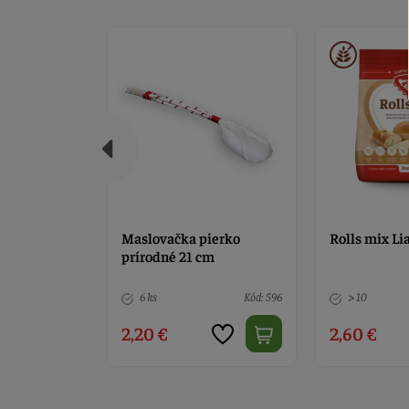
 kov, 3,3 cm
Maslovačka pierko
Rolls mix Li
prírodné 21 cm
Kód: 609
6 ks
Kód: 596
> 10
2,20 €
2,60 €