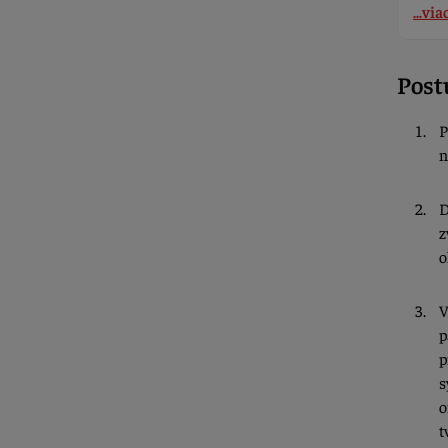
...via
Post
P
n
D
z
o
V
p
p
s
o
t