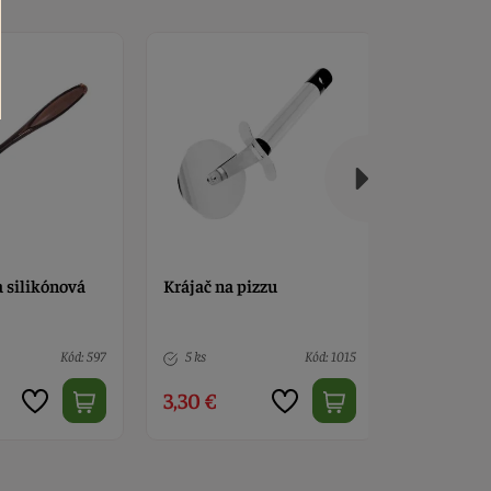
 silikónová
Krájač na pizzu
Krájač na 
syr nerez
Kód: 597
5 ks
Kód: 1015
5 ks
3,30 €
3,30 €