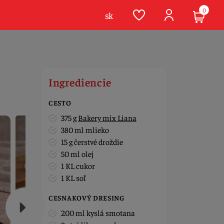
0
sk
Ingrediencie
CESTO
375 g
Bakery mix Liana
380 ml mlieko
15 g čerstvé droždie
50 ml olej
1 KL cukor
1 KL soľ
CESNAKOVÝ DRESING
200 ml kyslá smotana