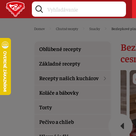
Domov
Chutné recepty
Snacky
Bezlepkové piz
Bez
Obľúbené recepty
ces
Základné recepty
Recepty našich kuchárov
Koláče a bábovky
Torty
Pečivo a chlieb