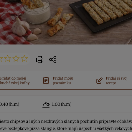
Pridať do mojej
Pridať moju
Pridaj si svoj
kuchárskej knihy
poznámku
recept
0:40
(h:m)
1:00
(h:m)
sto chipsov a iných nezdravých slaných pochutín pripravte očakáv
eve bezlepkové pizza štangle, ktoré majú úspech u všetkých vekových