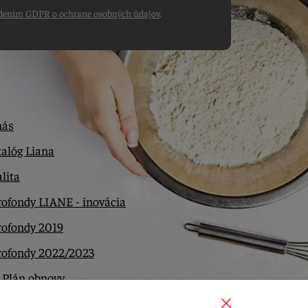
dením GDPR o ochrane osobných údajov
.
nás
alóg Liana
lita
ofondy LIANE - inovácia
rofondy 2019
rofondy 2022/2023
 Plán obnovy
ntakt