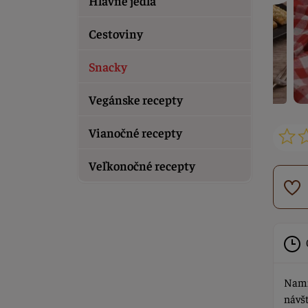
Hlavné jedlá
Cestoviny
Snacky
Vegánske recepty
Vianočné recepty
Veľkonočné recepty
Namie
návšt