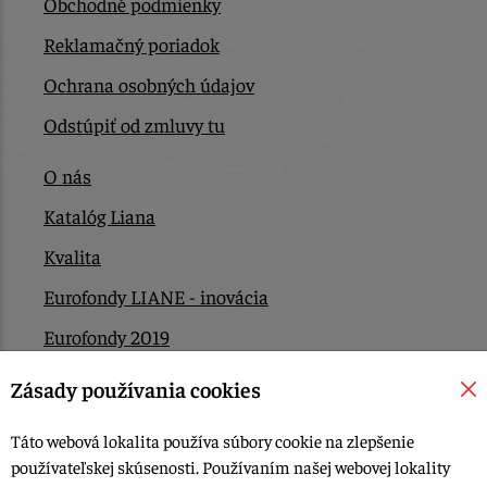
Obchodné podmienky
Reklamačný poriadok
Ochrana osobných údajov
Odstúpiť od zmluvy tu
O nás
Katalóg Liana
Kvalita
Eurofondy LIANE - inovácia
Eurofondy 2019
Eurofondy 2022/2023
Zásady používania cookies
EÚ Plán obnovy
Táto webová lokalita používa súbory cookie na zlepšenie
Kontakt
používateľskej skúsenosti. Používaním našej webovej lokality