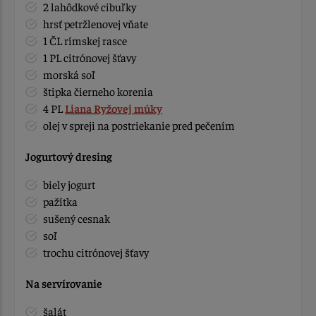
2 lahôdkové cibuľky
hrsť petržlenovej vňate
1 ČL rímskej rasce
1 PL citrónovej šťavy
morská soľ
štipka čierneho korenia
4 PL
Liana Ryžovej múky
olej v spreji na postriekanie pred pečením
Jogurtový dresing
biely jogurt
pažítka
sušený cesnak
soľ
trochu citrónovej šťavy
Na servírovanie
šalát