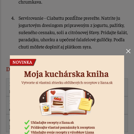
chrumkava.
Servírovanie - Ciabattu pozdĺžne prerežte. Natrite ju
jogurtovým dresingom pripraveným z jogurtu, pažítky,
sušeného cesnaku, soli a citrónovej šťavy. Pridajte šalát,
paradajku, uhorku a upečené falafelové guľôčky. Podľa
chuti môžete doplniť aj plátkom syra.
Dobré tipy k receptu
Pre ešte chrumkavejšiu kôrku nezabudnite počas prvej
fázy pečenia vytvoriť v rúre paru pomocou plechu s vodou.
Falafel môžete pripraviť aj deň vopred a skladovať v
chladničke.
Ciabatta chutí výborne aj s grilovanou zeleninou alebo
hummusom.