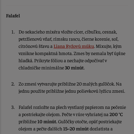
Falafel
Do sekacieho mixéra vložte cícer, cibuľku, cesnak,
petržlenovú vňať, rímsku rascu, čierne korenie, soľ,
citrónovú šťavu a
Liana Ryžovú múku
. Mixujte, kým
vznikne kompaktná hmota. Zmes by nemala byť úplne
hladká. Prikryte fóliou a nechajte odpočívať v
chladničke minimálne
30 minút
.
Zo zmesi vytvarujte približne 20 malých guľôčok. Na
jednu použite približne jednu polievkovú lyžicu zmesi.
Falafel rozložte na plech vystlaný papierom na pečenie
a postriekajte olejom. Pečte v rúre vyhriatej na
200 °C
približne
10 minút.
Guľôčky otočte, opäť postriekajte
olejom a pečte ďalších
15–20 minút
dozlatista a