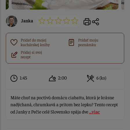
Janka
Pridať do mojej
Pridať moju
kuchárskej knihy
poznámku
Pridaj si svoj
recept
1:45
2:00
6 (ks)
Máte chuť na poctivú domácu ciabattu, ktorá je krásne
nadýchaná, chrumkavá a pritom bez lepku? Tento recept
od Janky z Pečie celé Slovensko spája dve
...viac