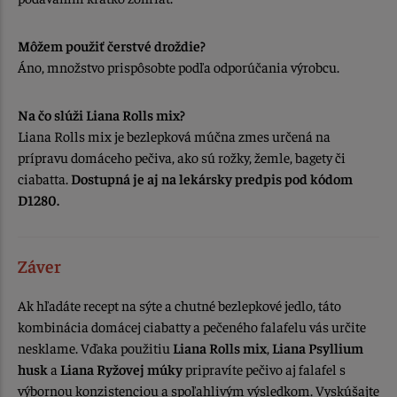
Môžem použiť čerstvé droždie?
Áno, množstvo prispôsobte podľa odporúčania výrobcu.
Na čo slúži Liana Rolls mix?
Liana Rolls mix je bezlepková múčna zmes určená na
prípravu domáceho pečiva, ako sú rožky, žemle, bagety či
ciabatta.
Dostupná je aj na lekársky predpis pod kódom
D1280.
Záver
Ak hľadáte recept na sýte a chutné bezlepkové jedlo, táto
kombinácia domácej ciabatty a pečeného falafelu vás určite
nesklame. Vďaka použitiu
Liana Rolls mix
,
Liana Psyllium
husk
a
Liana Ryžovej múky
pripravíte pečivo aj falafel s
výbornou konzistenciou a spoľahlivým výsledkom. Vyskúšajte