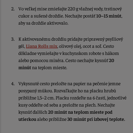
Vo veľkej mise zmiešajte 220 g vlažnej vody, trstinový
cukor a sušené droždie. Nechajte postáť
10–15 minút
,
aby sa droždie aktivovalo.
K aktivovanému droždiu pridajte pripravený psylliový
gél,
Liana Rolls mix
, olivový olej, ocot a soľ. Cesto
dôkladne vymiešajte v kuchynskom robote s hákom
alebo pomocou mixéra. Cesto nechajte kysnúť
20
minút
na teplom mieste.
Vykysnuté cesto preložte na papier na pečenie jemne
posypaný múkou. Rozvaľkajte ho na placku hrubú
približne 1,5–2 cm. Placku rozdeľte na 6 častí, jednotlivé
kusy oddeľte od seba a preložte na plech. Nechajte
kysnúť ďalších
20 minút na teplom mieste pod
utierkou
alebo približne
30 minút pri izbovej teplote.