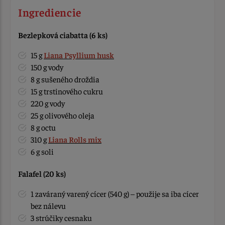
Ingrediencie
Bezlepková ciabatta (6 ks)
15 g
Liana Psyllium husk
150 g vody
8 g sušeného droždia
15 g trstinového cukru
220 g vody
25 g olivového oleja
8 g octu
310 g
Liana Rolls mix
6 g soli
Falafel (20 ks)
1 zaváraný varený cícer (540 g) – použije sa iba cícer
bez nálevu
3 strúčiky cesnaku