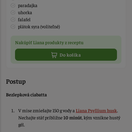
paradajka
uhorka
falafel
plátok syra (voliteľné)
Nakúpiť Liana produkty z receptu
Do košíka
Postup
Bezlepková ciabatta
V mise zmiešajte 150 g vody a
Liana Psyllium husk
.
Nechajte stáť približne
10 minút
, kým vznikne hustý
gél.