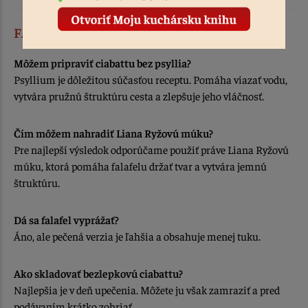
FAQ – Často kladené otázky
Môžem pripraviť ciabattu bez psyllia?
Psyllium je dôležitou súčasťou receptu. Pomáha viazať vodu,
vytvára
pružnú štruktúru cesta a zlepšuje jeho vláčnosť.
Čím môžem nahradiť Liana Ryžovú múku?
Pre najlepší výsledok odporúčame použiť práve Liana Ryžovú
múku, ktorá pomáha falafelu držať tvar a vytvára jemnú
štruktúru.
Dá sa falafel vyprážať?
Áno, ale pečená verzia je ľahšia a obsahuje menej tuku.
Ako skladovať bezlepkovú ciabattu?
Najlepšia je v deň upečenia. Môžete ju však zamraziť a pred
podávaním krátko zohriať.