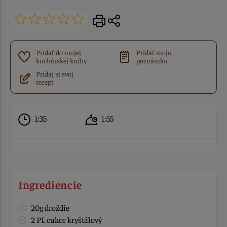
Pridať do mojej
Pridať moju
kuchárskej knihy
poznámku
Pridaj si svoj
recept
1:35
1:55
Ingrediencie
20g droždie
2 PL cukor kryštálový