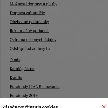
Možnosti dopravy a platby
Doprava zahraničie
Obchodné podmienky
Reklamačný poriadok
Ochrana osobných údajov
Odstúpiť od zmluvy tu
O nás
Katalóg Liana
Kvalita
Eurofondy LIANE - inovácia
Eurofondy 2019
Eurofondy 2022/2023
Zásady používania cookies