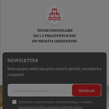
TOVAR ODOSIELAME
DO 1-2 PRACOVNÝCH DNÍ
OD PRIJATIA OBJEDNÁVKY
NEWSLETTER
Máte záujem vedieť ako prvý o našich akciách, novinkách a
receptoch?
Odoberať
Súhlasím so spracovaním osobných údajov v súlade s
nariadením GDPR o ochrane osobných údajov
.