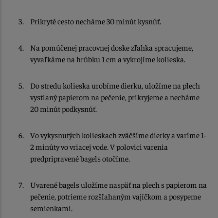
Prikryté cesto necháme 30 minút kysnúť.
Na pomúčenej pracovnej doske zľahka spracujeme,
vyvaľkáme na hrúbku 1 cm a vykrojíme kolieska.
Do stredu kolieska urobíme dierku, uložíme na plech
vystlaný papierom na pečenie, prikryjeme a necháme
20 minút podkysnúť.
Vo vykysnutých kolieskach zväčšíme dierky a varíme 1-
2 minúty vo vriacej vode. V polovici varenia
predpripravené bagels otočíme.
Uvarené bagels uložíme naspäť na plech s papierom na
pečenie, potrieme rozšľahaným vajíčkom a posypeme
semienkami.