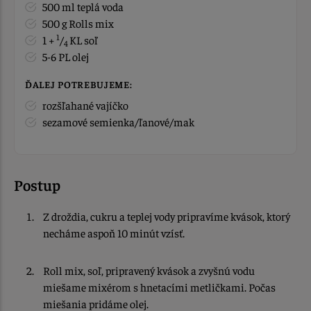
500 ml teplá voda
500 g Rolls mix
1
1 +
/
KL soľ
4
5-6 PL olej
ĎALEJ POTREBUJEME:
rozšľahané vajíčko
sezamové semienka/ľanové/mak
Postup
Z droždia, cukru a teplej vody pripravíme kvások, ktorý
necháme aspoň 10 minút vzísť.
Roll mix, soľ, pripravený kvások a zvyšnú vodu
miešame mixérom s hnetacími metličkami. Počas
miešania pridáme olej.