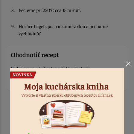
Pečieme pri 230°C cca 15 minút.
Horúce bagels postriekame vodou a necháme
vychladnúť
Ohodnotiť recept
Prihláste sa, ak chcete pridať hodnotenie.
Prihlásiť sa
Produkty k receptu