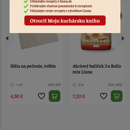
Fólia na pečenie, teflón
Akciový balíček 3 x Rolls
mix Liana
> 10
Kód: 568
8 ks
Kód: 1606
4,30 €
7,20 €