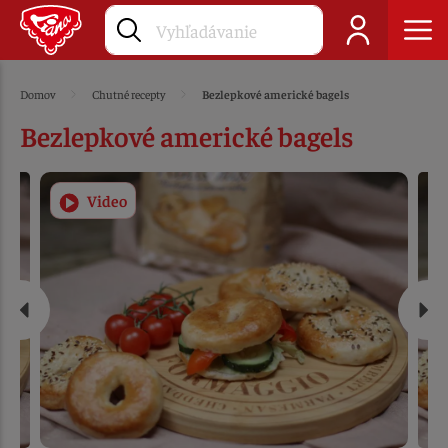
Domov
Chutné recepty
Bezlepkové americké bagels
Bezlepkové americké bagels
Video