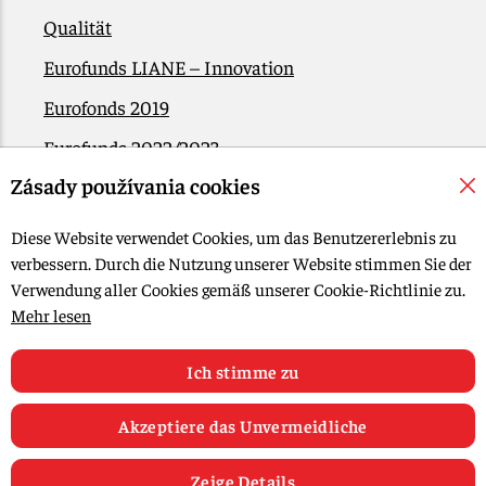
Qualität
Eurofunds LIANE – Innovation
Eurofonds 2019
Eurofunds 2022/2023
Zásady používania cookies
EÚ Plán obnovy
Kontakt
Diese Website verwendet Cookies, um das Benutzererlebnis zu
verbessern. Durch die Nutzung unserer Website stimmen Sie der
Verwendung aller Cookies gemäß unserer Cookie-Richtlinie zu.
© 2015-2026, LIANA GOLIAŠ s.r.o. Alle Rechte vorbehalten.
Mehr lesen
Cookie-Einstellungen bearbeiten
Web-Design: MARLOW DESIGN
Ich stimme zu
Akzeptiere das Unvermeidliche
Zeige Details
0