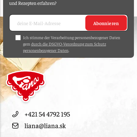
und Rezepten erfahren?
Abonnieren
Ich stimme der Verarbeitung personenbezogener Daten
gem
durch die DSGVO-Verordnung zum Schutz
personenbezogener Daten
.
+421 54 4792 195
liana@liana.sk