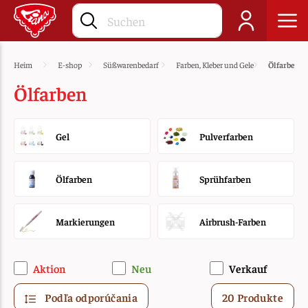
Heim
E-shop
Süßwarenbedarf
Farben, Kleber und Gele
Ölfarben
Ölfarben
Gel
Pulverfarben
Ölfarben
Sprühfarben
Markierungen
Airbrush-Farben
Aktion
Neu
Verkauf
Podľa odporúčania
20 Produkte