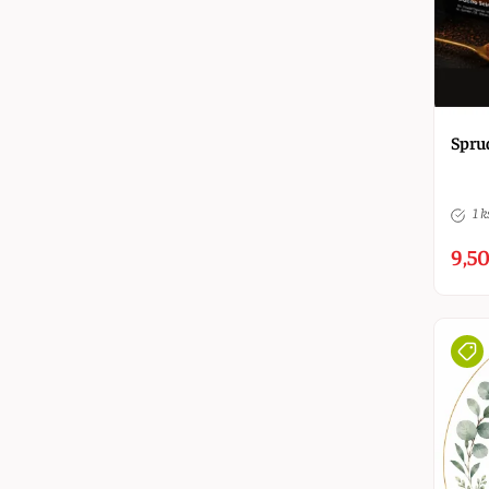
Spru
1 k
9,50