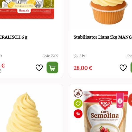
RALISCH 6 g
Stabilisator Liana 5kg MAN
10
Code: 7207
3 ks
Cod
 €
28,00 €
€