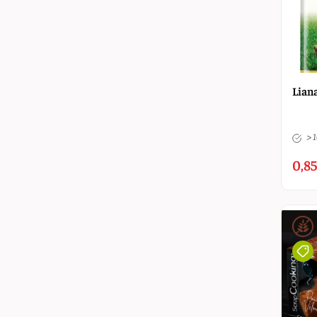
Liana
> 
0,85