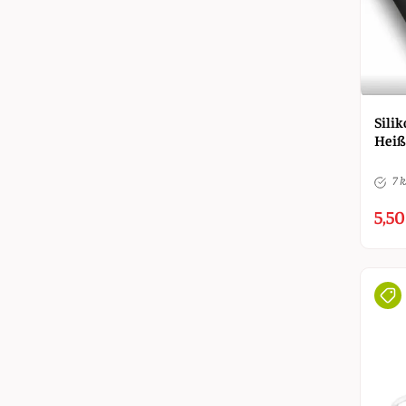
Silik
Heiß
7 k
5,50