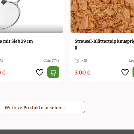
e mit Sieb 29 cm
Streusel-Blätterteig knuspri
g
ks
Code: 7749
> 10
Cod
 €
3,00 €
Weitere Produkte ansehen...