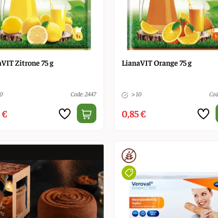
VIT Zitrone 75 g
LianaVIT Orange 75 g
10
Code: 2447
> 10
Cod
 €
0,85 €