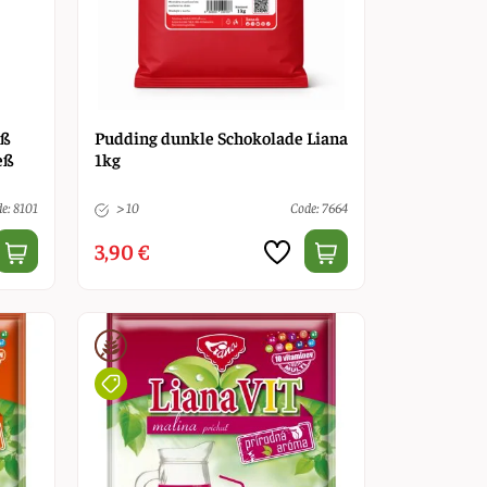
eß
Pudding dunkle Schokolade Liana
eß
1kg
e: 8101
> 10
Code: 7664
3,90 €