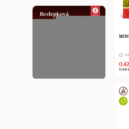
MINE
> 
0,42
0,48 