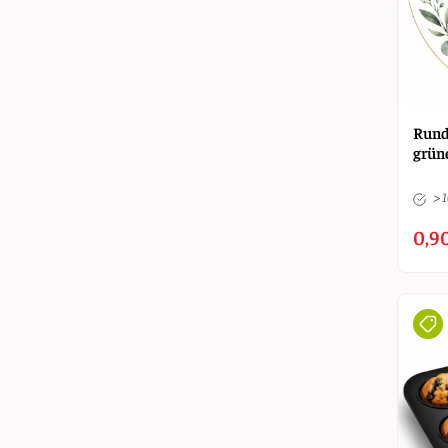
Rund
grüne
> 
0,9