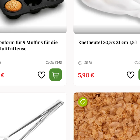
onform für 9 Muffins für die
Knetbeutel 30,5 x 21 cm 1,5 l
luftfritteuse
s
Code: 8148
10 ks
Cod
 €
5,90 €