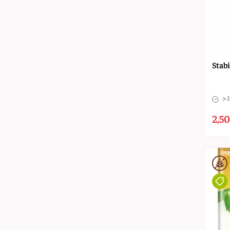
Stab
> 
2,50