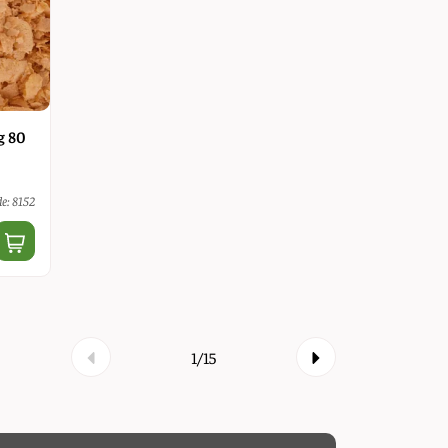
g 80
e: 8152
1/15