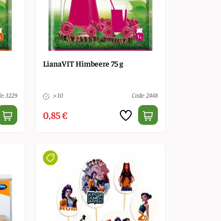
LianaVIT Himbeere 75 g
e: 3229
> 10
Code: 2448
0,85 €