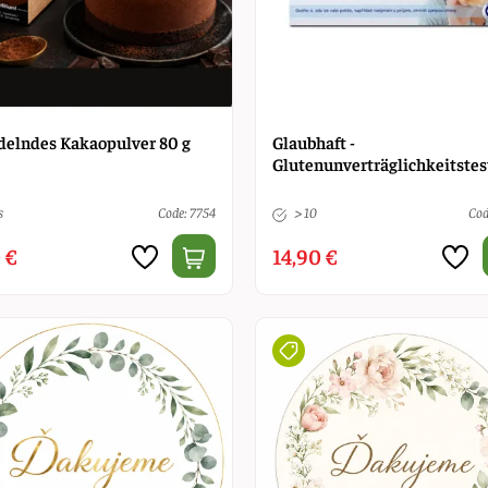
delndes Kakaopulver 80 g
Glaubhaft -
Glutenunverträglichkeitstes
s
Code: 7754
> 10
Cod
 €
14,90 €