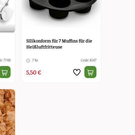
Silikonform für 7 Muffins für die
Heißluftfritteuse
e: 7748
7 ks
Code: 8147
5,50 €