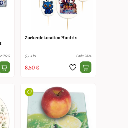
Zuckerdekoration Huntrix
t
e: 7665
4 ks
Code: 7824
8,50 €