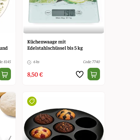
Küchenwaage mit
 und
Edelstahlschüssel bis 5 kg
e: 8145
6 ks
Code: 7740
8,50 €