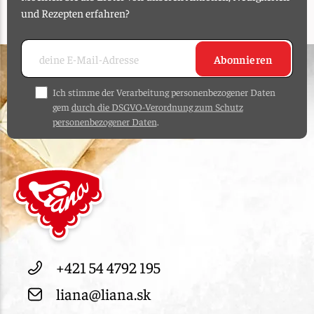
und Rezepten erfahren?
Abonnieren
Ich stimme der Verarbeitung personenbezogener Daten
gem
durch die DSGVO-Verordnung zum Schutz
personenbezogener Daten
.
+421 54 4792 195
liana@liana.sk