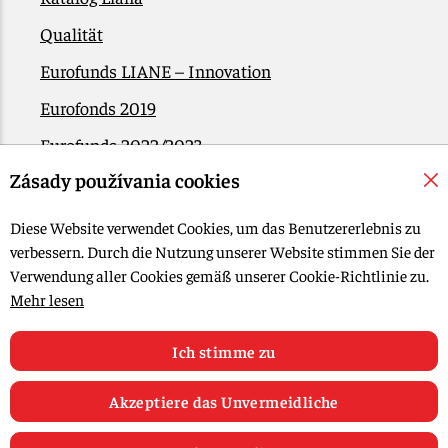
Qualität
Eurofunds LIANE – Innovation
Eurofonds 2019
Eurofunds 2022/2023
Zásady používania cookies
EÚ Plán obnovy
Kontakt
Diese Website verwendet Cookies, um das Benutzererlebnis zu
verbessern. Durch die Nutzung unserer Website stimmen Sie der
Verwendung aller Cookies gemäß unserer Cookie-Richtlinie zu.
© 2015-2026, LIANA GOLIAŠ s.r.o. Alle Rechte vorbehalten.
Mehr lesen
Cookie-Einstellungen bearbeiten
Web-Design: MARLOW DESIGN
Ich stimme zu
Akzeptiere das Unvermeidliche