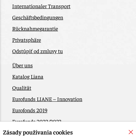
Internationaler Transport
Geschäftsbedingungen
Rücknahmegarantie
Privatsphäre
Odstúpiť od zmluvy tu
Über uns
Katalog Liana
Qualität
Eurofunds LIANE – Innovation
Eurofonds 2019
Eurofunds 2022/2023
Zásady používania cookies
EÚ Plán obnovy