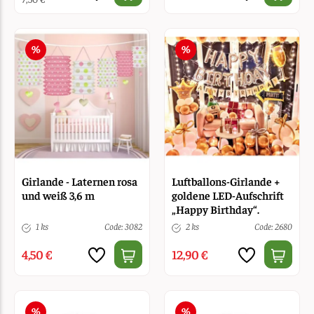
Girlande - Laternen rosa
Luftballons-Girlande +
und weiß 3,6 m
goldene LED-Aufschrift
„Happy Birthday“.
1 ks
Code: 3082
2 ks
Code: 2680
4,50 €
12,90 €