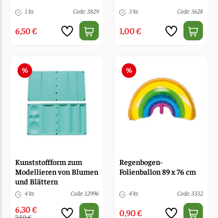
1 ks
Code: 3829
3 ks
Code: 3628
6,50 €
1,00 €
Kunststoffform zum
Regenbogen-
Modellieren von Blumen
Folienballon 89 x 76 cm
und Blättern
4 ks
Code: 12996
4 ks
Code: 3332
6,30 €
0,90 €
7,50 €