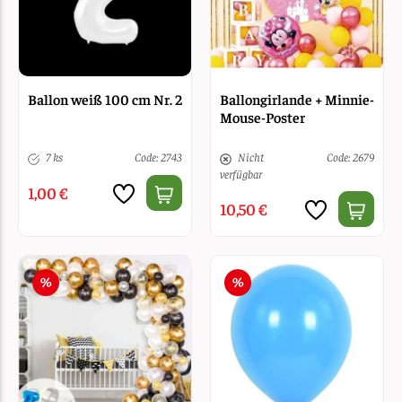
Ballon weiß 100 cm Nr. 2
Ballongirlande + Minnie-
Mouse-Poster
7 ks
Code: 2743
Nicht
Code: 2679
verfügbar
1,00 €
10,50 €