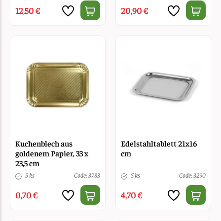
12,50 €
20,90 €
Kuchenblech aus
Edelstahltablett 21x16
goldenem Papier, 33 x
cm
23,5 cm
5 ks
Code: 3783
5 ks
Code: 3290
0,70 €
4,70 €