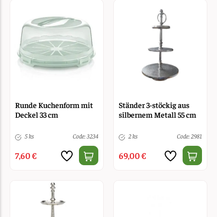
Runde Kuchenform mit
Ständer 3-stöckig aus
Deckel 33 cm
silbernem Metall 55 cm
5 ks
Code: 3234
2 ks
Code: 2981
7,60 €
69,00 €