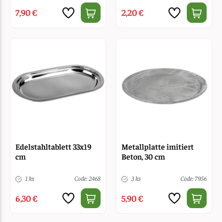
7,90 €
2,20 €
Edelstahltablett 33x19
Metallplatte imitiert
cm
Beton, 30 cm
1 ks
Code: 2468
3 ks
Code: 7956
6,30 €
5,90 €