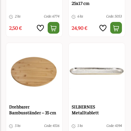
25x17 cm
2 ks
Code: 6774
6 ks
Code: 5053
2,50 €
24,90 €
Drehbarer
SILBERNES
Bambusständer – 35 cm
Metalltablett
5 ks
Code: 4516
1 ks
Code: 4394