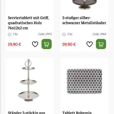
Serviertablett mit Griff,
3-stufiger silber-
quadratisches Holz
schwarzer Metallständer
76x12x2 cm
1 ks
Code: 2974
2 ks
Code: 2964
19,90 €
59,90 €
Ständer 3-stöckig aus
Tablett Bohemia