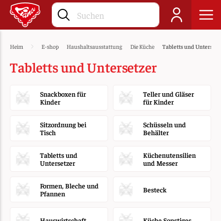
Heim
E-shop
Haushaltsausstattung
Die Küche
Tabletts und Untersetz
Tabletts und Untersetzer
Snackboxen für
Teller und Gläser
Kinder
für Kinder
Sitzordnung bei
Schüsseln und
Tisch
Behälter
Tabletts und
Küchenutensilien
Untersetzer
und Messer
Formen, Bleche und
Besteck
Pfannen
Hauswirtschaft
Küche Sonstiges