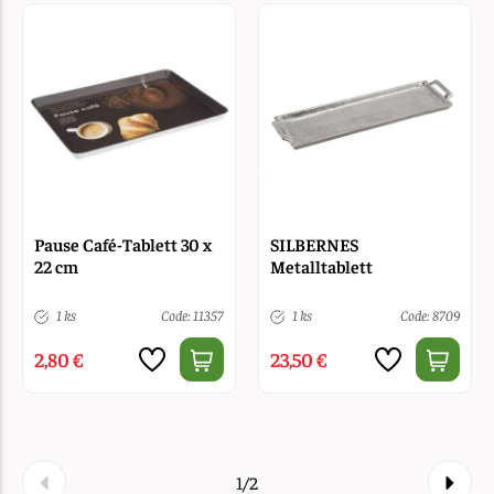
Pause Café-Tablett 30 x
SILBERNES
22 cm
Metalltablett
1 ks
Code: 11357
1 ks
Code: 8709
2,80 €
23,50 €
1/2