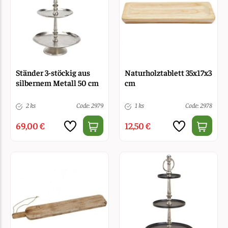
Ständer 3-stöckig aus
Naturholztablett 35x17x3
silbernem Metall 50 cm
cm
2 ks
Code: 2979
1 ks
Code: 2978
69,00 €
12,50 €