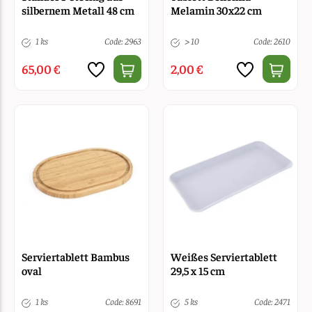
silbernem Metall 48 cm
Melamin 30x22 cm
1 ks
Code: 2963
> 10
Code: 2610
65,00 €
2,00 €
Serviertablett Bambus
Weißes Serviertablett
oval
29,5 x 15 cm
1 ks
Code: 8691
5 ks
Code: 2471