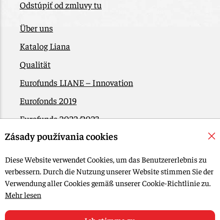
Odstúpiť od zmluvy tu
Über uns
Katalog Liana
Qualität
Eurofunds LIANE – Innovation
Eurofonds 2019
Eurofunds 2022/2023
Zásady používania cookies
EÚ Plán obnovy
Kontakt
Diese Website verwendet Cookies, um das Benutzererlebnis zu
verbessern. Durch die Nutzung unserer Website stimmen Sie der
Verwendung aller Cookies gemäß unserer Cookie-Richtlinie zu.
© 2015-2026, LIANA GOLIAŠ s.r.o. Alle Rechte vorbehalten.
Mehr lesen
Cookie-Einstellungen bearbeiten
Web-Design: MARLOW DESIGN