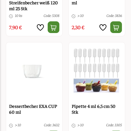
Streifenbecher weiß 120
ml
ml 25 Stk
10 ks
Code: 5308
> 10
Code: 3836
7,90 €
2,30 €
Dessertbecher EXA CUP
Pipette 4 ml 6,5 cm 50
60 ml
Stk
> 10
Code: 3632
> 10
Code: 3305