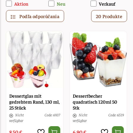
Aktion
Neu
Verkauf
Podľa odporúčania
20 Produkte
Dessertglas mit
Dessertbecher
gedrehtem Rand, 130 ml,
quadratisch 120ml 50
25 Stück
Stk
Nicht
Code: 6937
Nicht
Code: 6519
verfügbar
verfügbar
8,50 €
6,90 €