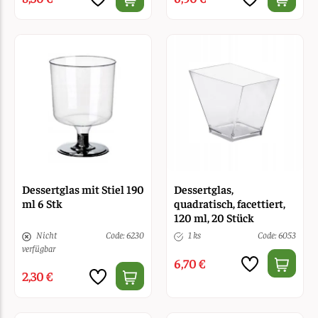
Dessertglas mit Stiel 190
Dessertglas,
ml 6 Stk
quadratisch, facettiert,
120 ml, 20 Stück
Nicht
Code: 6230
1 ks
Code: 6053
verfügbar
6,70 €
2,30 €