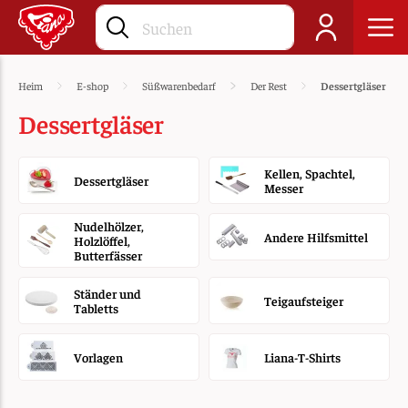
Heim
E-shop
Süßwarenbedarf
Der Rest
Dessertgläser
Dessertgläser
Kellen, Spachtel,
Dessertgläser
Messer
Nudelhölzer,
Andere Hilfsmittel
Holzlöffel,
Butterfässer
Ständer und
Teigaufsteiger
Tabletts
Vorlagen
Liana-T-Shirts