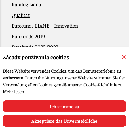
Katalog Liana
Qualität
Eurofunds LIANE – Innovation
Eurofonds 2019
Eurofunds 2022/2023
Zásady používania cookies
EÚ Plán obnovy
Kontakt
Diese Website verwendet Cookies, um das Benutzererlebnis zu
verbessern. Durch die Nutzung unserer Website stimmen Sie der
Verwendung aller Cookies gemäß unserer Cookie-Richtlinie zu.
© 2015-2026, LIANA GOLIAŠ s.r.o. Alle Rechte vorbehalten.
Mehr lesen
Cookie-Einstellungen bearbeiten
Web-Design: MARLOW DESIGN
Ich stimme zu
Akzeptiere das Unvermeidliche