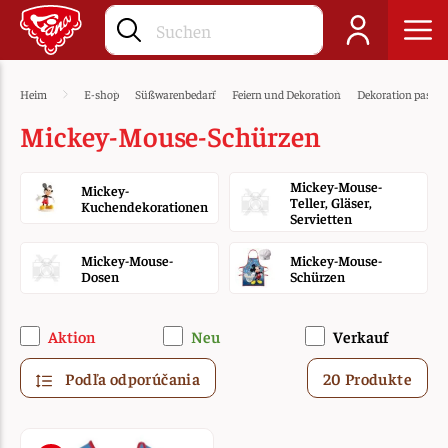
Heim
E-shop
Süßwarenbedarf
Feiern und Dekoration
Dekoration passe
Mickey-Mouse-Schürzen
Mickey-Mouse-
Mickey-
Teller, Gläser,
Kuchendekorationen
Servietten
Mickey-Mouse-
Mickey-Mouse-
Dosen
Schürzen
Aktion
Neu
Verkauf
Podľa odporúčania
20 Produkte