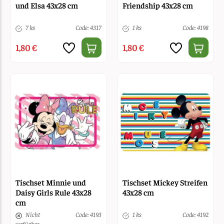
und Elsa 43x28 cm
Friendship 43x28 cm
7 ks
Code: 4317
1 ks
Code: 4198
1,80 €
1,80 €
Tischset Minnie und
Tischset Mickey Streifen
Daisy Girls Rule 43x28
43x28 cm
cm
Nicht
Code: 4193
1 ks
Code: 4192
verfügbar