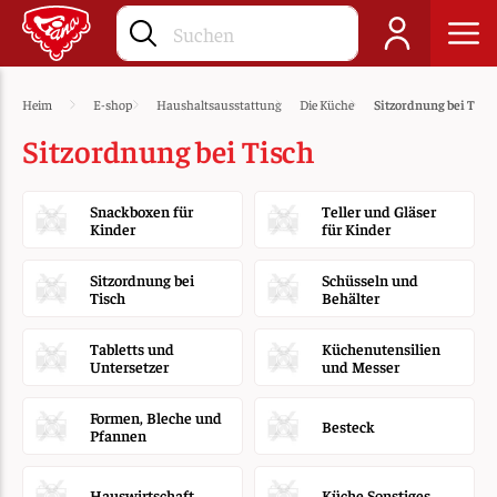
Heim
E-shop
Haushaltsausstattung
Die Küche
Sitzordnung bei Tisc
Sitzordnung bei Tisch
Snackboxen für
Teller und Gläser
Kinder
für Kinder
Sitzordnung bei
Schüsseln und
Tisch
Behälter
Tabletts und
Küchenutensilien
Untersetzer
und Messer
Formen, Bleche und
Besteck
Pfannen
Hauswirtschaft
Küche Sonstiges