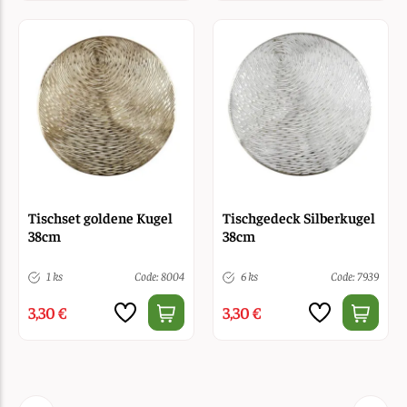
Tischset goldene Kugel
Tischgedeck Silberkugel
38cm
38cm
1 ks
Code: 8004
6 ks
Code: 7939
3,30 €
3,30 €