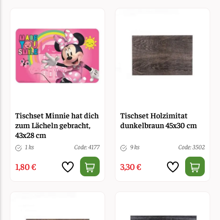
Tischset Minnie hat dich
Tischset Holzimitat
zum Lächeln gebracht,
dunkelbraun 45x30 cm
43x28 cm
1 ks
Code: 4177
9 ks
Code: 3502
1,80 €
3,30 €