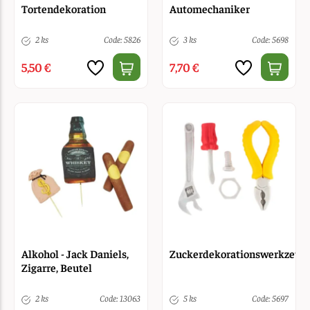
Tortendekoration
Automechaniker
2 ks
Code: 5826
3 ks
Code: 5698
5,50 €
7,70 €
Alkohol - Jack Daniels,
Zuckerdekorationswerkzeug
Zigarre, Beutel
2 ks
Code: 13063
5 ks
Code: 5697