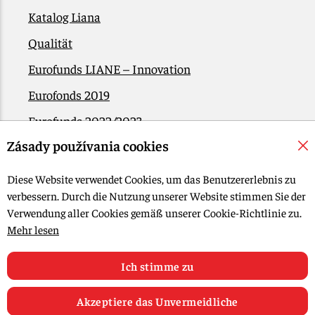
Katalog Liana
Qualität
Eurofunds LIANE – Innovation
Eurofonds 2019
Eurofunds 2022/2023
Zásady používania cookies
EÚ Plán obnovy
Kontakt
Diese Website verwendet Cookies, um das Benutzererlebnis zu
verbessern. Durch die Nutzung unserer Website stimmen Sie der
Verwendung aller Cookies gemäß unserer Cookie-Richtlinie zu.
© 2015-2026, LIANA GOLIAŠ s.r.o. Alle Rechte vorbehalten.
Mehr lesen
Cookie-Einstellungen bearbeiten
Web-Design: MARLOW DESIGN
Ich stimme zu
Akzeptiere das Unvermeidliche