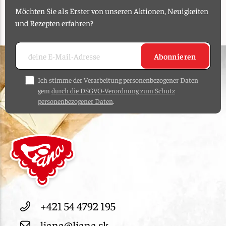
Möchten Sie als Erster von unseren Aktionen, Neuigkeiten
und Rezepten erfahren?
Abonnieren
Ich stimme der Verarbeitung personenbezogener Daten
gem
durch die DSGVO-Verordnung zum Schutz
personenbezogener Daten
.
+421 54 4792 195
liana@liana.sk