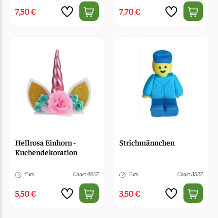
7,50 €
7,70 €
Hellrosa Einhorn -
Strichmännchen
Kuchendekoration
5 ks
Code: 4837
3 ks
Code: 3527
5,50 €
3,50 €