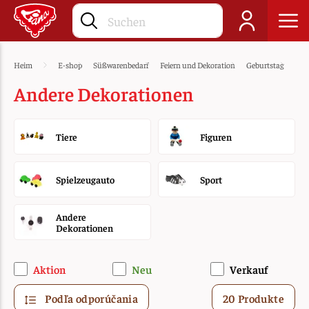
Heim
E-shop
Süßwarenbedarf
Feiern und Dekoration
Geburtstag
Figu
Andere Dekorationen
Tiere
Figuren
Spielzeugauto
Sport
Andere
Dekorationen
Aktion
Neu
Verkauf
Podľa odporúčania
20 Produkte