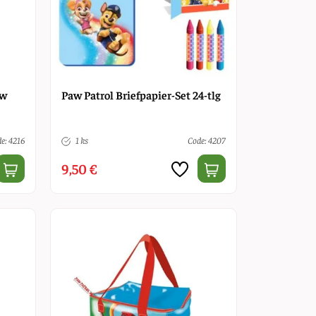
aw
Paw Patrol Briefpapier-Set 24-tlg
e: 4216
1 ks
Code: 4207
9,50 €