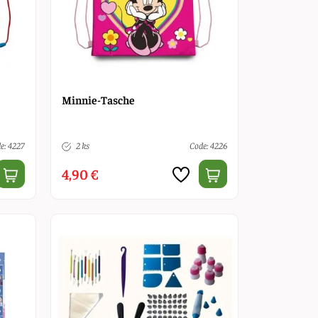
Minnie-Tasche
e: 4227
2 ks
Code: 4226
4,90 €