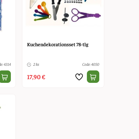
Kuchendekorationsset 78-tlg
e: 4314
2 ks
Code: 4050
17,90 €