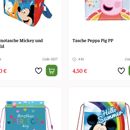
motasche Mickey und
Tasche Peppa Pig PP
ld
s
Code: 4217
4 ks
Cod
0 €
4,50 €