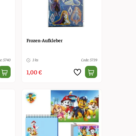
Frozen-Aufkleber
e: 5740
3 ks
Code: 5739
1,00 €