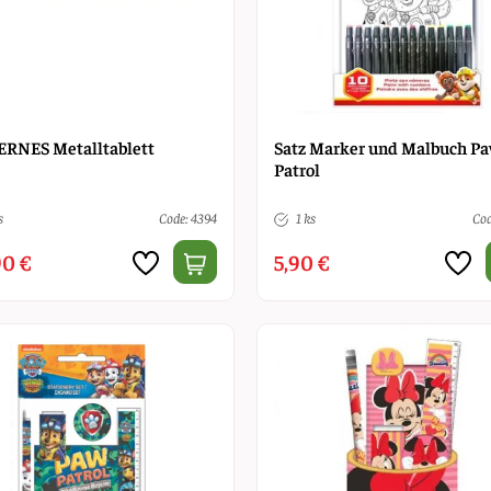
ERNES Metalltablett
Satz Marker und Malbuch P
Patrol
s
Code: 4394
1 ks
Cod
90 €
5,90 €