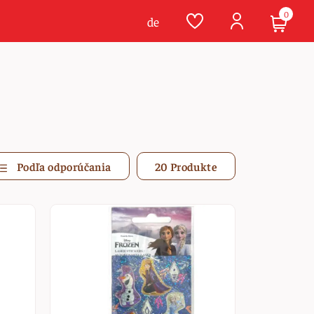
0
de
Podľa odporúčania
20 Produkte