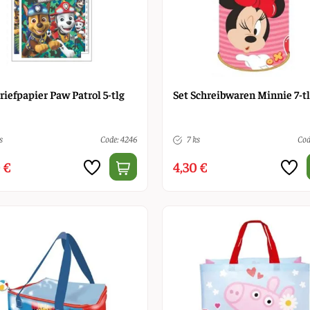
riefpapier Paw Patrol 5-tlg
Set Schreibwaren Minnie 7-t
s
Code: 4246
7 ks
Cod
 €
4,30 €