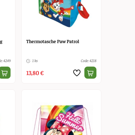
lg
Thermotasche Paw Patrol
e: 4249
1 ks
Code: 4218
13,80 €