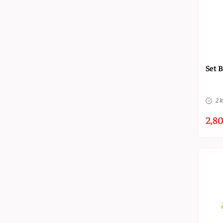
Set B
2 k
2,80