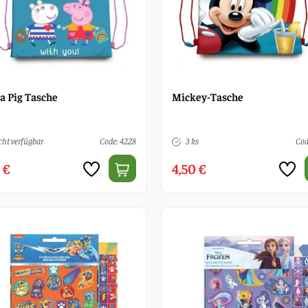
a Pig Tasche
Mickey-Tasche
ht verfügbar
Code: 4228
3 ks
Cod
 €
4,50 €