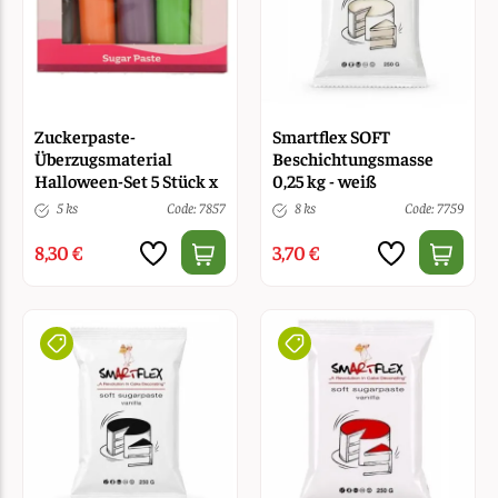
Zuckerpaste-
Smartflex SOFT
Überzugsmaterial
Beschichtungsmasse
Halloween-Set 5 Stück x
0,25 kg - weiß
100 g
5 ks
Code: 7857
8 ks
Code: 7759
8,30 €
3,70 €