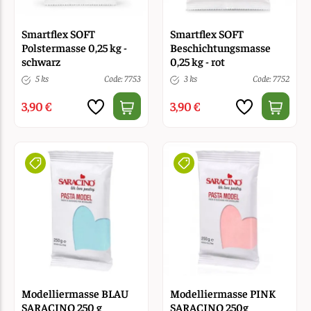
Smartflex SOFT
Smartflex SOFT
Polstermasse 0,25 kg -
Beschichtungsmasse
schwarz
0,25 kg - rot
5 ks
Code: 7753
3 ks
Code: 7752
3,90 €
3,90 €
Modelliermasse BLAU
Modelliermasse PINK
SARACINO 250 g
SARACINO 250g