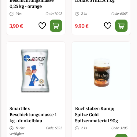
0,25 kg - orange
9 ks
Code: 7092
2 ks
Code: 6865
3,90 €
9,90 €
Smartflex
Buchstaben &amp;
Beschichtungsmasse 1
Spitze Gold
kg - dunkelblau
Spitzenmaterial 90g
Nicht
Code: 6592
2 ks
Code: 3295
verfügbar