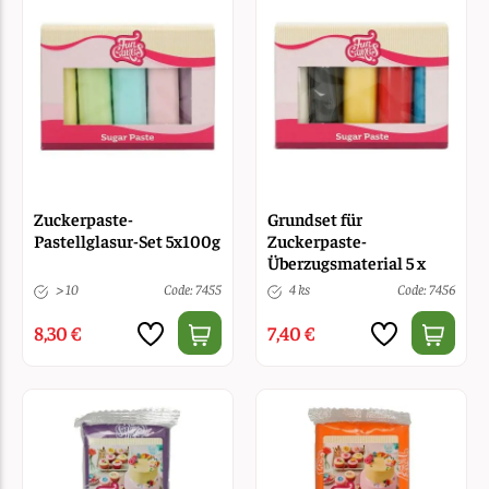
Zuckerpaste-
Grundset für
Pastellglasur-Set 5x100g
Zuckerpaste-
Überzugsmaterial 5 x
100 g
> 10
Code: 7455
4 ks
Code: 7456
8,30 €
7,40 €