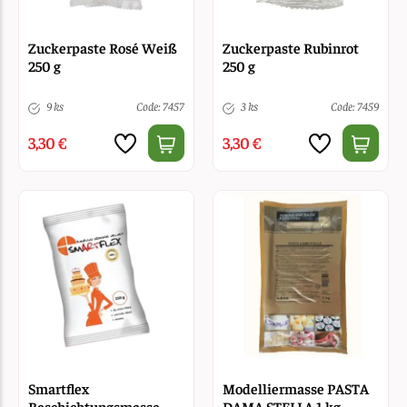
Zuckerpaste Rosé Weiß
Zuckerpaste Rubinrot
250 g
250 g
9 ks
Code: 7457
3 ks
Code: 7459
3,30 €
3,30 €
Smartflex
Modelliermasse PASTA
Beschichtungsmasse
DAMA STELLA 1 kg