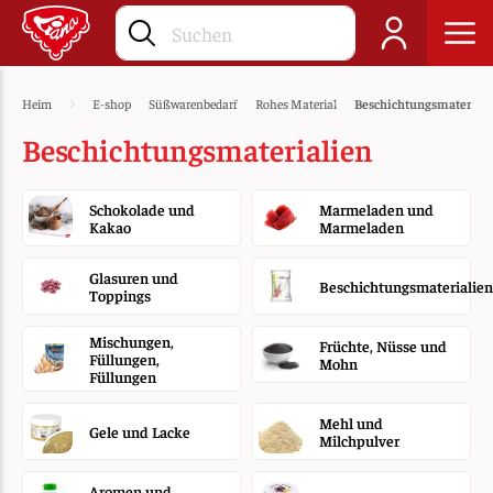
Heim
E-shop
Süßwarenbedarf
Rohes Material
Beschichtungsmaterial
Beschichtungsmaterialien
Schokolade und
Marmeladen und
Kakao
Marmeladen
Glasuren und
Beschichtungsmaterialien
Toppings
Mischungen,
Früchte, Nüsse und
Füllungen,
Mohn
Füllungen
Mehl und
Gele und Lacke
Milchpulver
Aromen und