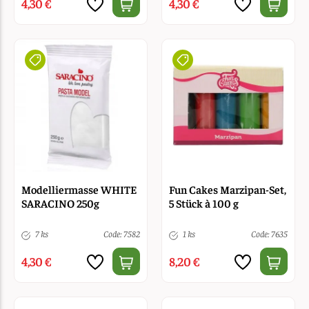
4,30 €
4,30 €
Modelliermasse WHITE
Fun Cakes Marzipan-Set,
SARACINO 250g
5 Stück à 100 g
7 ks
Code: 7582
1 ks
Code: 7635
4,30 €
8,20 €