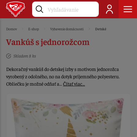
Domov
E-shop
Vybavenie domácnosti
Detské
Vankúš s jednorožcom
Skladom 8 ks
Dekoračný vankúš do detskej izby s motívom jednorožca
vyrobený z odolného, no na dotyk príjemného polyesteru.
Obliečku je možné odňať a…
Čítať viac…