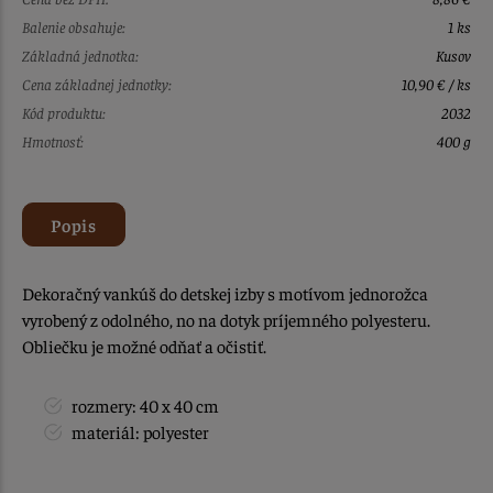
Balenie obsahuje:
1 ks
Základná jednotka:
Kusov
Cena základnej jednotky:
10,90 € / ks
Kód produktu:
2032
Hmotnosť:
400 g
Popis
Dekoračný vankúš do detskej izby s motívom jednorožca
vyrobený z odolného, no na dotyk príjemného polyesteru.
Obliečku je možné odňať a očistiť.
rozmery: 40 x 40 cm
materiál: polyester