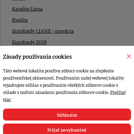
Katalóg Liana
Kvalita
Eurofondy LIANE - inovácia
Eurofondy 2019
Eurofondy 2022/2023
Zásady používania cookies
EÚ Plán obnovy
Táto webová lokalita používa súbory cookie na zlepšenie
Kontakt
používateľskej skúsenosti. Používaním našej webovej lokality
vyjadrujete súhlas s používaním všetkých súborov cookie v
súlade s našimi zásadami používania súborov cookie.
Prečítať
© 2015-2026, LIANA GOLIAŠ s.r.o. všetky práva vyhradené.
viac
Upraviť nastavenia Cookies
Web dizajn: MARLOW DESIGN
Súhlasím
Prijať nevyhnutné