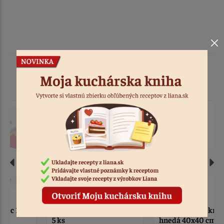
Podobné produkty
Zápich jednorožec zlatý
Obliečka Vigo krémovo-
5 ks
hnedá 40x40 cm