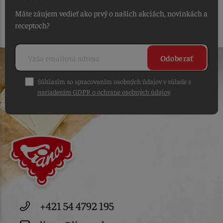
Máte záujem vedieť ako prvý o našich akciách, novinkách a
receptoch?
Odoberať
Súhlasím so spracovaním osobných údajov v súlade s
nariadením GDPR o ochrane osobných údajov
.
+421 54 4792 195