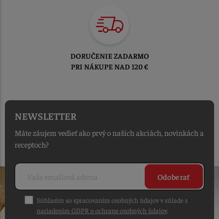
TOVAR ODOSIELAME
DO 1-2 PRACOVNÝCH DNÍ
OD PRIJATIA OBJEDNÁVKY
NEWSLETTER
Máte záujem vedieť ako prvý o našich akciách, novinkách a
receptoch?
Odoberať
Súhlasím so spracovaním osobných údajov v súlade s
nariadením GDPR o ochrane osobných údajov
.