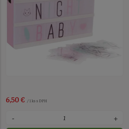
6,50 €
/ 1 ks s DPH
-
+