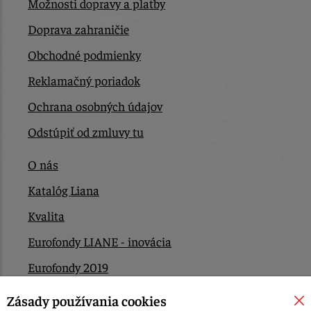
Možnosti dopravy a platby
Doprava zahraničie
Obchodné podmienky
Reklamačný poriadok
Ochrana osobných údajov
Odstúpiť od zmluvy tu
O nás
Katalóg Liana
Kvalita
Eurofondy LIANE - inovácia
Eurofondy 2019
Eurofondy 2022/2023
Zásady používania cookies