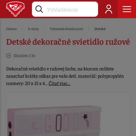
Domov
E-shop
Vybavenie domácnosti
Detské
Detské dekoračné svietidlo ružové
Skladom 5 ks
Dekoračné svietidlo v ružovej farbe, na ktorom môžete
zanechať krátky odkaz pre vaše deti. materiál: polypropylén
rozmery: 20 x 15 x 4…
Čítať viac…