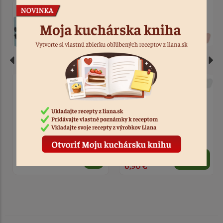
Nočná lampa medvedík
Krabička jednorožec 2 ks
5 ks
Kód: 2018
od
6,90 €
6,90 €