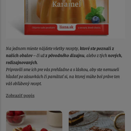
Na jednom mieste nájdete všetky recepty,
ktoré ste poznali z
našich obalov
– či už
z pôvodného dizajnu
, alebo z tých
nových,
redizajnovaných
.
Pripravili sme ich pre vás prehľadne a s láskou, aby ste nemuseli
hľadať po zásuvkách či pamätať si, na ktorej múke bol práve ten
váš obľúbený recept.
Zobraziť popis