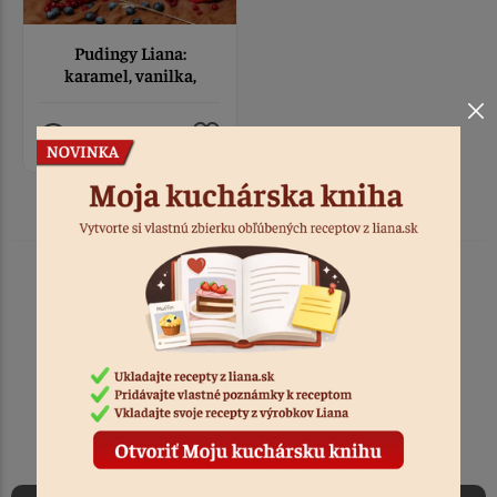
Pudingy Liana:
karamel, vanilka,
mliečna a horká
čokoláda!
0:10
TOVAR ODOSIELAME
DO 1-2 PRACOVNÝCH DNÍ
OD PRIJATIA OBJEDNÁVKY