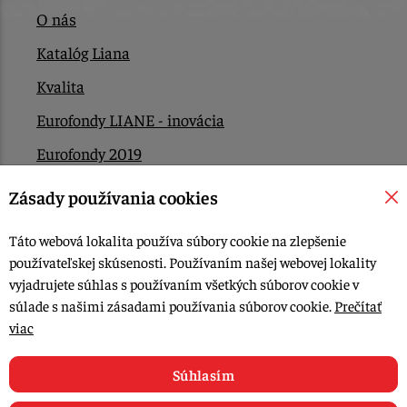
O nás
Katalóg Liana
Kvalita
Eurofondy LIANE - inovácia
Eurofondy 2019
Eurofondy 2022/2023
Zásady používania cookies
EÚ Plán obnovy
Táto webová lokalita používa súbory cookie na zlepšenie
Kontakt
používateľskej skúsenosti. Používaním našej webovej lokality
vyjadrujete súhlas s používaním všetkých súborov cookie v
súlade s našimi zásadami používania súborov cookie.
Prečítať
© 2015-2026, LIANA GOLIAŠ s.r.o. všetky práva vyhradené.
viac
Upraviť nastavenia Cookies
Web dizajn: MARLOW DESIGN
Súhlasím