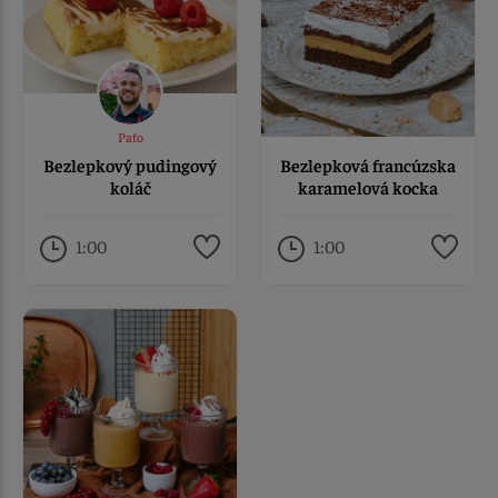
Paťo
Bezlepkový pudingový
Bezlepková francúzska
koláč
karamelová kocka
Liana
1:00
1:00