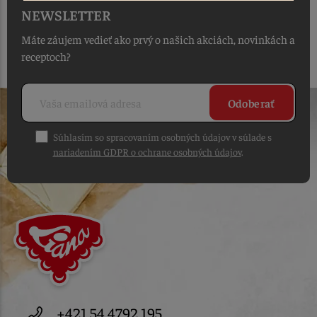
NEWSLETTER
Máte záujem vedieť ako prvý o našich akciách, novinkách a
receptoch?
Odoberať
Súhlasím so spracovaním osobných údajov v súlade s
nariadením GDPR o ochrane osobných údajov
.
+421 54 4792 195