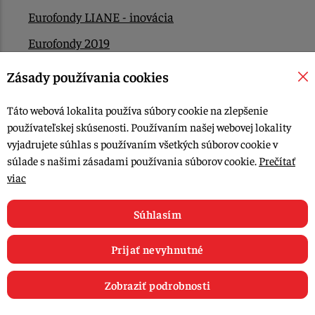
Eurofondy LIANE - inovácia
Eurofondy 2019
Eurofondy 2022/2023
Zásady používania cookies
EÚ Plán obnovy
Táto webová lokalita používa súbory cookie na zlepšenie
Kontakt
používateľskej skúsenosti. Používaním našej webovej lokality
vyjadrujete súhlas s používaním všetkých súborov cookie v
súlade s našimi zásadami používania súborov cookie.
Prečítať
© 2015-2026, LIANA GOLIAŠ s.r.o. všetky práva vyhradené.
viac
Upraviť nastavenia Cookies
Web dizajn: MARLOW DESIGN
Súhlasím
Prijať nevyhnutné
Zobraziť podrobnosti
0
E-shop
Recepty
Články
Obľúbené
Košík