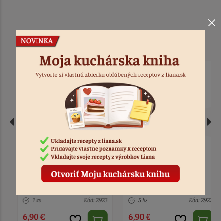
Podobné produkty
Detská zástera McQueen
Detská zástera
LMQ + čiapka
Dalmatínci + čiapka
1 ks
Kód: 2923
5 ks
Kód: 2922
6,90 €
6,90 €