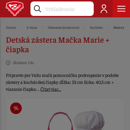
Domov
E-shop
Vybavenie domácnosti
Kuchyňa
Zástery
Detská zástera Mačka Marie +
čiapka
Skladom 3 ks
Pripravte pre Vašu malú pomocníčku prekvapenie v podobe
zástery a kuchárskej čiapky. dĺžka: 53 cm šírka: 40,5 cm +
viazanie čiapka:…
Čítať viac…