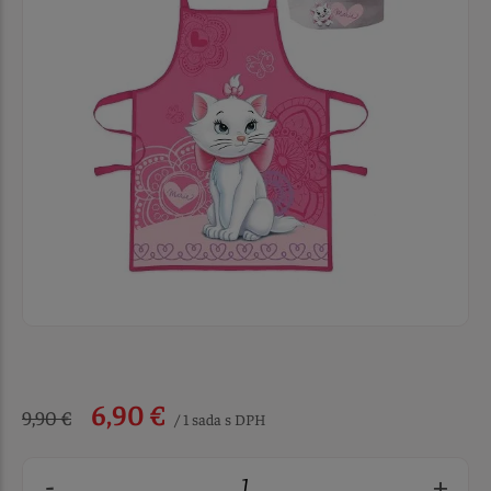
6,90 €
9,90 €
/ 1 sada s DPH
-
+