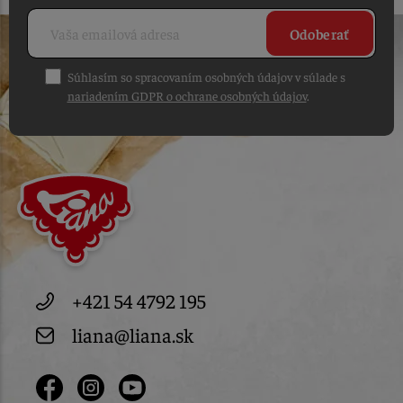
Odoberať
Súhlasím so spracovaním osobných údajov v súlade s
nariadením GDPR o ochrane osobných údajov
.
+421 54 4792 195
liana@liana.sk