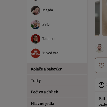
Magda
Paťo
Tatiana
Tip od Vás
Koláče a bábovky
Torty
Pečivo a chlieb
Pali 
Hlavné jedlá
bezle