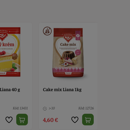
Liana 40 g
Cake mix Liana 1kg
Vanilkový
10 g
Kód: 13431
> 10
Kód: 12726
> 10
4,60 €
0,19 €