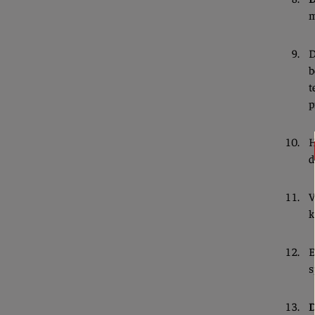
m
D
b
t
p
H
d
V
k
E
s
D