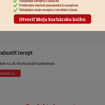
rašídový krém so slaným karamelom (môžete kúpiť na e-shope Liana
anesieme 2 vrstvy krému pomocou cukrárskeho vrecka a priklopím
rchom venčeka. Zdobíme opať arašídovým krémom. Ja som tiež použ
olené arašidy a slaný karamel drť (taktiež zakúpite na e-shope Liana
oprášíme práškovým cukrom a môžeme sa do nich pustiť!
dnotiť recept
áste sa, ak chcete pridať hodnotenie.
rihlásiť sa