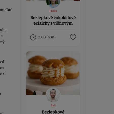
 miešať
Eliška
Bezlepkové čokoládové
eclairky s višňovým
džemom a ganache
iadne
ta
2:00 (h:m)
aný
neď
bez
kiaľ
u
Pali
Bezlepkové
0ml