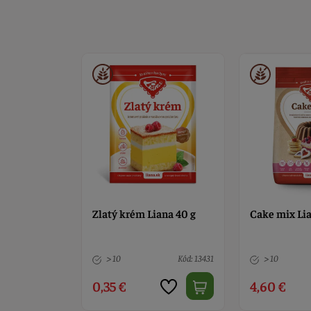
kor LIANA
Zlatý krém Liana 40 g
Cake mix Li
Kód: 5436
> 10
Kód: 13431
> 10
0,35 €
4,60 €