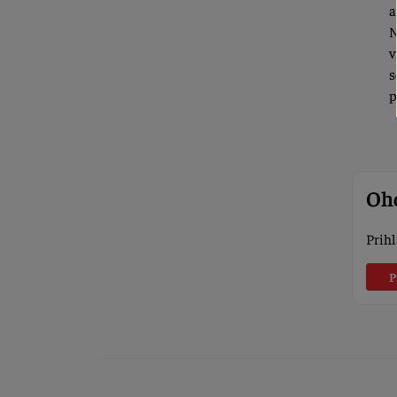
a
N
v
s
p
Oho
Prihl
P