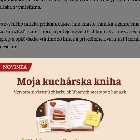
lieka a vymiešame.
o zvyšného mlieka pridáme cukre, rum, maslo, vanilku a zahrejeme
od varu. Keď je zmes horúca prilejeme časť k žĺtkom aby sme vyrovan
eploty a opäť všetko vrátime do hrnca a privedieme k varu, asi 1 minú
revaríme.
otový krém prenesieme do čistej nádoby, prikryjeme na kontakt s fól
áme vychladiť.
ychladený krém premixujeme mixérom aby sme dosiahli hladkú
onzistenciu.
xtra vyšľaháme smotanu s mascarpone na pevný krém a už len ručn
pojíme stierkou so žĺtkovým krémom.
okončenie:
Venček rozrežeme na polovice, na spodnú časť nanesie