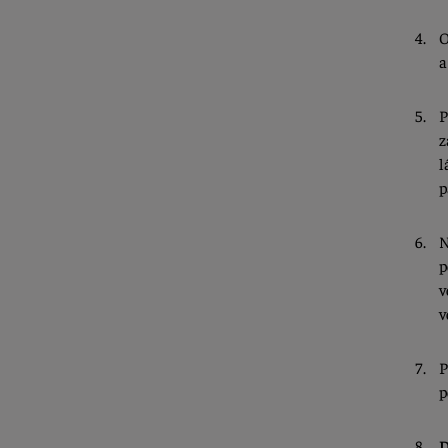
O
a
P
z
l
p
N
p
v
v
P
p
D