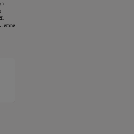
 )
e
il
). Jemne