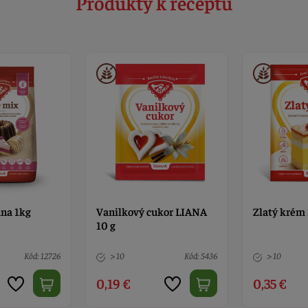
Produkty k receptu
ana 1kg
Vanilkový cukor LIANA
Zlatý krém 
10 g
Kód: 12726
> 10
Kód: 5436
> 10
0,19 €
0,35 €