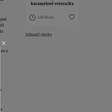
karamelové veterníky
od majstra cukrára
hotové raz-dva
1:30 (h:m)
 pod
ili
tu
Zobraziť všetky
iou a
e
me