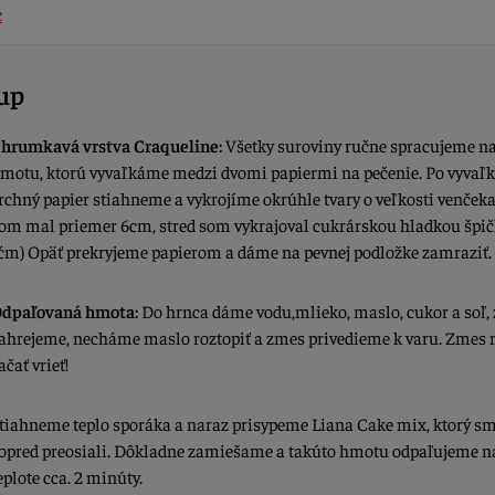
c
up
hrumkavá vrstva Craqueline:
Všetky suroviny ručne spracujeme na
motu, ktorú vyvaľkáme medzi dvomi papiermi na pečenie. Po vyvaľ
rchný papier stiahneme a vykrojíme okrúhle tvary o veľkosti venčeka.
om mal priemer 6cm, stred som vykrajoval cukrárskou hladkou špič
ćm) Opäť prekryjeme papierom a dáme na pevnej podložke zamraziť.
dpaľovaná hmota:
Do hrnca dáme vodu,mlieko, maslo, cukor a soľ,
ahrejeme, necháme maslo roztopiť a zmes privedieme k varu. Zmes
ačať vrieť!
tiahneme teplo sporáka a naraz prisypeme Liana Cake mix, ktorý sm
opred preosiali. Dôkladne zamiešame a takúto hmotu odpaľujeme na
eplote cca. 2 minúty.