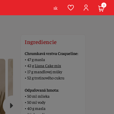
0
sk
Ingrediencie
Chrumkavá vrstva Craqueline:
• 47 g masla
• 42 g
Liana Cake mix
• 17 g mandľovej múky
• 52 g trstinového cukru
Odpaľovaná hmota:
• 50 ml mlieka
• 50 ml vody
• 40 g masla