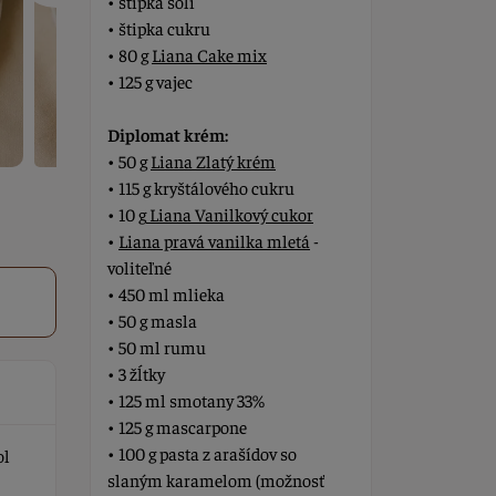
• štipka soli
• štipka cukru
• 80 g
Liana Cake mix
• 125 g vajec
Diplomat krém:
• 50 g
Liana Zlatý krém
• 115 g kryštálového cukru
• 10 g
Liana Vanilkový cukor
•
Liana pravá vanilka mletá
-
voliteľné
• 450 ml mlieka
• 50 g masla
• 50 ml rumu
• 3 žĺtky
• 125 ml smotany 33%
• 125 g mascarpone
• 100 g pasta z arašídov so
ol
slaným karamelom (možnosť