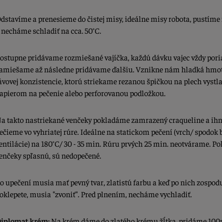
dstavíme a prenesieme do čistej misy, ideálne misy robota, pustíme
 necháme schladiť na cca. 50°C.
ostupne pridávame rozmiešané vajíčka, každú dávku vajec vždy por
amiešame až následne pridávame ďalšiu. Vznikne nám hladká hmo
ávovej konzistencie, ktorú striekame rezanou špičkou na plech vystl
apierom na pečenie alebo perforovanou podložkou.
a takto nastriekané venčeky pokladáme zamrazený craqueline a ih
ečieme vo vyhriatej rúre. Ideálne na statickom pečení (vrch/ spodok 
entilácie) na 180°C/ 30 - 35 min. Rúru prvých 25 min. neotvárame. Po
enčeky spľasnú, sú nedopečené.
o upečení musia mať pevný tvar, zlatistú farbu a keď po nich zospod
oklepete, musia "zvoniť". Pred plnením, necháme vychladiť.
iplomat krém:
Na krém dáme do zlatého krému žĺtka, pridáme 10