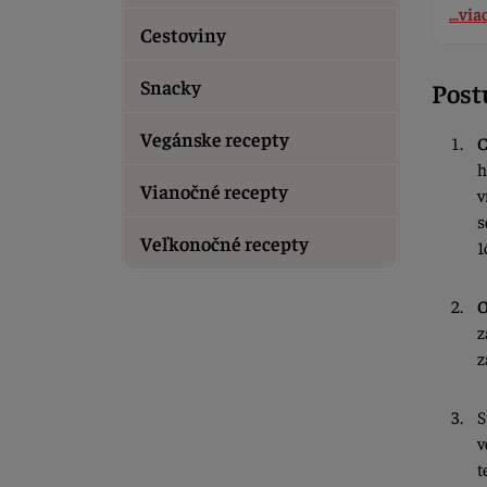
...via
Cestoviny
Snacky
Post
Vegánske recepty
C
h
Vianočné recepty
v
s
Veľkonočné recepty
1
O
z
z
S
v
t