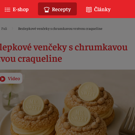
E-shop
Recepty
Články
Pali
Bezlepkové venčeky s chrumkavou vrstvou craqueline
lepkové venčeky s chrumkavou
tvou craqueline
Video