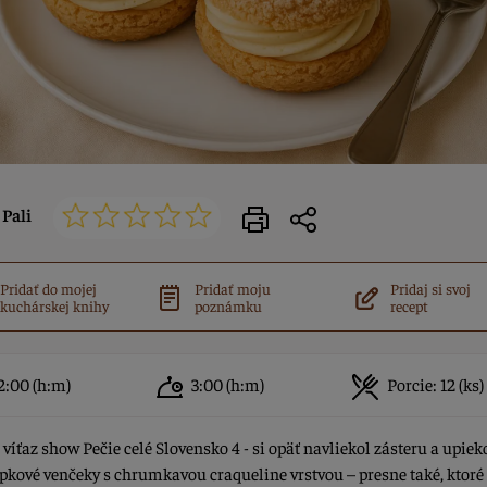
Pali
Pridať do mojej
Pridať moju
Pridaj si svoj
kuchárskej knihy
poznámku
recept
2:00
(h:m)
3:00
(h:m)
Porcie:
12 (ks)
- víťaz show Pečie celé Slovensko 4 - si opäť navliekol zásteru a upiek
pkové venčeky s chrumkavou craqueline vrstvou – presne také, ktoré