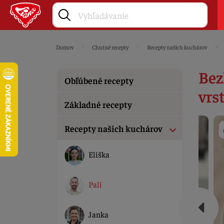
Domov
Chutné recepty
Recepty našich kuchárov
Bez
Obľúbené recepty
vrs
Základné recepty
Recepty našich kuchárov
Eliška
Pali
Janka