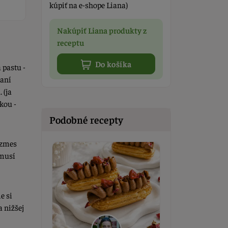
kúpiť na e-shope Liana)
Nakúpiť Liana produkty z
receptu
Do košíka
 pastu -
kaní
 (ja
kou -
Podobné recepty
 zmes
 musí
e si
 nižšej