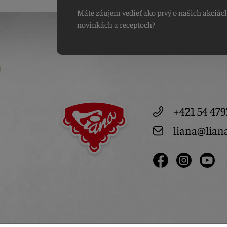
Máte záujem vedieť ako prvý o našich akciác
novinkách a receptoch?
+421 54 479
liana@lian