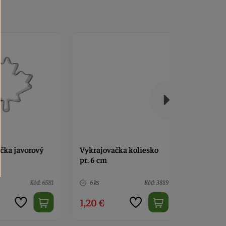
ka javorový
Vykrajovačka koliesko
Vykrajova
pr. 6 cm
vločka
Kód: 6581
6 ks
Kód: 3889
Nedostup
1,20 €
2,30 €