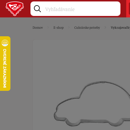
Domov
E-shop
Cukrárske potreby
Vykrajovačk