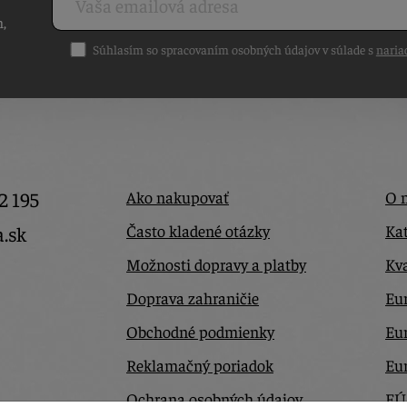
h,
Súhlasím so spracovaním osobných údajov v súlade s
naria
2 195
Ako nakupovať
O 
Často kladené otázky
Kat
a.sk
Možnosti dopravy a platby
Kva
Doprava zahraničie
Eur
Obchodné podmienky
Eu
Reklamačný poriadok
Eu
Ochrana osobných údajov
EÚ