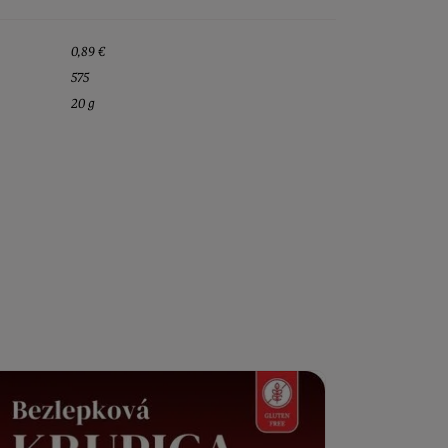
0,89 €
575
20 g