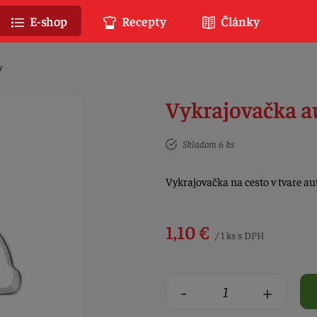
E-shop
Recepty
Články
y
Vykrajovačka a
Skladom 6 ks
Vykrajovačka na cesto v tvare au
1,10 €
/ 1 ks s DPH
-
+