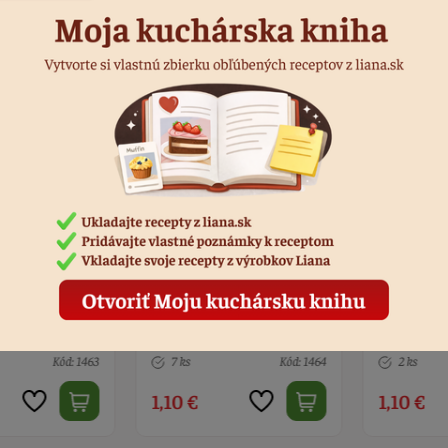
a pes
Vykrajovačka mačka
Vykrajovač
list nerez
Kód: 1463
7 ks
Kód: 1464
2 ks
1,10 €
1,10 €