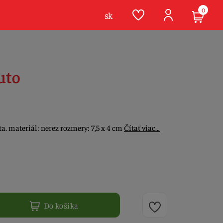
0
sk
uto
ta. materiál: nerez rozmery: 7,5 x 4 cm
Čítať viac…
Do košíka