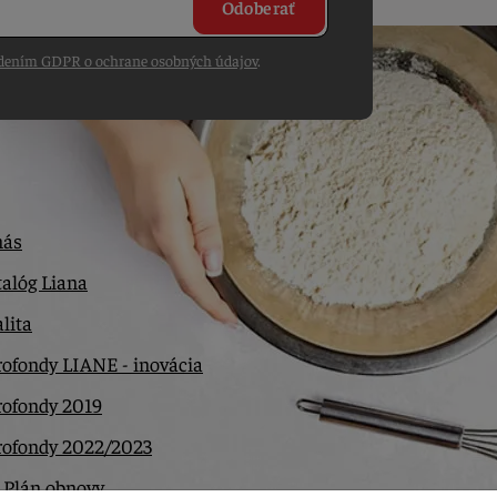
Odoberať
dením GDPR o ochrane osobných údajov
.
nás
alóg Liana
lita
ofondy LIANE - inovácia
rofondy 2019
rofondy 2022/2023
 Plán obnovy