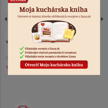
Vykrajovačka auto
Vykrajovačka zvonček s
mašličkou
6 ks
Kód: 575
7 ks
Kód: 500
1,10 €
1,10 €