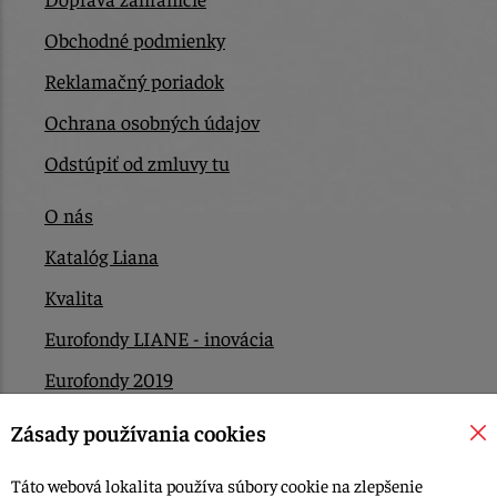
Obchodné podmienky
Reklamačný poriadok
Ochrana osobných údajov
Odstúpiť od zmluvy tu
O nás
Katalóg Liana
Kvalita
Eurofondy LIANE - inovácia
Eurofondy 2019
Eurofondy 2022/2023
Zásady používania cookies
EÚ Plán obnovy
Táto webová lokalita používa súbory cookie na zlepšenie