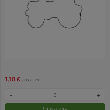
1,10 €
/ 1 ks s DPH
-
+
Do košíka