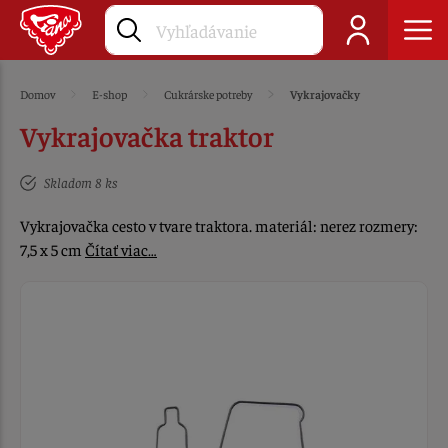
Domov
E-shop
Cukrárske potreby
Vykrajovačky
Vykrajovačka traktor
Skladom 8 ks
Vykrajovačka cesto v tvare traktora. materiál: nerez rozmery:
7,5 x 5 cm
Čítať viac…