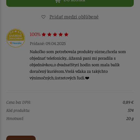
Pridať medzi obľúbené
100%
Pridané: 09.04.2025
Nakoľko som potrebovala produkty súrne,chcela som
objednať telefonicky...úžasná pani mi poradila s
objednávkou,o dvadsaťštyri hodín som mala balík
doručený kuriérom.Vrelá vďaka za takýchto
výnimočných,ústretových ľudí.❤️
Cena bez DPH:
0,89 €
Kód produktu:
574
Hmotnosť:
20 g