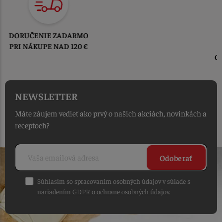
TOVAR ODOSIELAME
DO 1-2 PRACOVNÝCH DNÍ
OD PRIJATIA OBJEDNÁVKY
NEWSLETTER
Máte záujem vedieť ako prvý o našich akciách, novinkách a
receptoch?
Odoberať
Súhlasím so spracovaním osobných údajov v súlade s
nariadením GDPR o ochrane osobných údajov
.