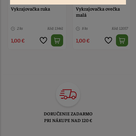
Vykrajovačka ovečka
Vykrajovačka tulipán
malá
8 ks
Kód: 12057
3 ks
Kód: 1467
1,00 €
1,00 €
TOVAR ODOSIELAME
DO 1-2 PRACOVNÝCH DNÍ
OD PRIJATIA OBJEDNÁVKY