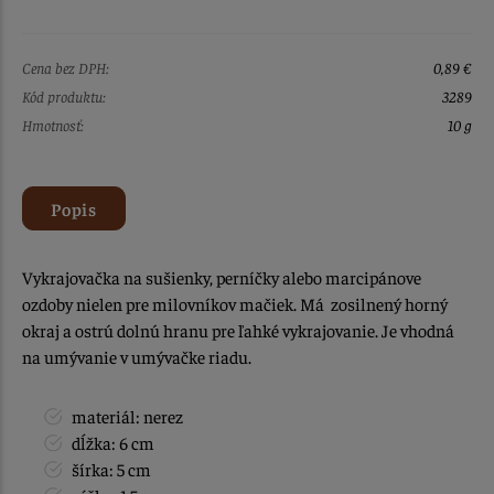
Cena bez DPH:
0,89 €
Kód produktu:
3289
Hmotnosť:
10 g
Popis
Vykrajovačka na sušienky, perníčky alebo marcipánove
ozdoby nielen pre milovníkov mačiek. Má zosilnený horný
okraj a ostrú dolnú hranu pre ľahké vykrajovanie. Je vhodná
na umývanie v umývačke riadu.
materiál: nerez
dĺžka: 6 cm
šírka: 5 cm