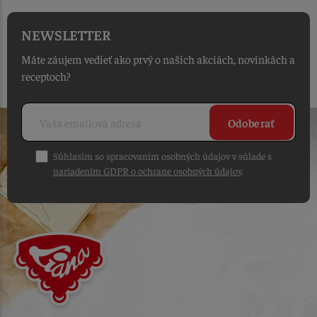
NEWSLETTER
Máte záujem vedieť ako prvý o našich akciách, novinkách a
receptoch?
Odoberať
Súhlasím so spracovaním osobných údajov v súlade s
nariadením GDPR o ochrane osobných údajov
.