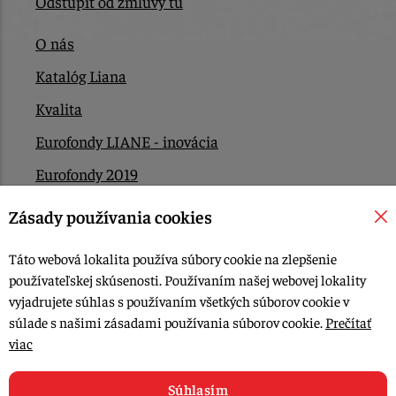
Odstúpiť od zmluvy tu
O nás
Katalóg Liana
Kvalita
Eurofondy LIANE - inovácia
Eurofondy 2019
Eurofondy 2022/2023
Zásady používania cookies
EÚ Plán obnovy
Táto webová lokalita používa súbory cookie na zlepšenie
Kontakt
používateľskej skúsenosti. Používaním našej webovej lokality
vyjadrujete súhlas s používaním všetkých súborov cookie v
súlade s našimi zásadami používania súborov cookie.
Prečítať
© 2015-2026, LIANA GOLIAŠ s.r.o. všetky práva vyhradené.
viac
Upraviť nastavenia Cookies
Web dizajn: MARLOW DESIGN
Súhlasím