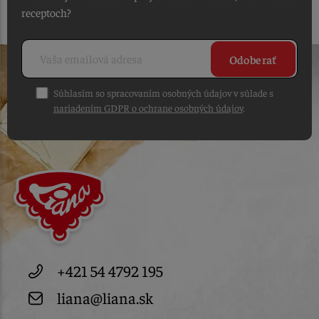
receptoch?
Odoberať
Súhlasím so spracovaním osobných údajov v súlade s
nariadením GDPR o ochrane osobných údajov
.
+421 54 4792 195
liana@liana.sk