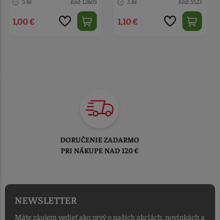
5 ks
Kód: 5523
7 ks
Kód: 5522
1,10 €
1,10 €
TOVAR ODOSIELAME
DO 1-2 PRACOVNÝCH DNÍ
OD PRIJATIA OBJEDNÁVKY
NEWSLETTER
Máte záujem vedieť ako prvý o našich akciách, novinkách a