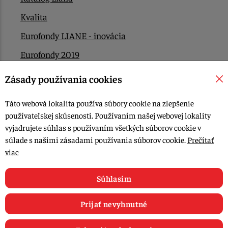
Kvalita
Eurofondy LIANE - inovácia
Eurofondy 2019
Eurofondy 2022/2023
Zásady používania cookies
EÚ Plán obnovy
Táto webová lokalita používa súbory cookie na zlepšenie
Kontakt
používateľskej skúsenosti. Používaním našej webovej lokality
vyjadrujete súhlas s používaním všetkých súborov cookie v
súlade s našimi zásadami používania súborov cookie.
Prečítať
© 2015-2026, LIANA GOLIAŠ s.r.o. všetky práva vyhradené.
viac
Upraviť nastavenia Cookies
Web dizajn: MARLOW DESIGN
Súhlasím
Prijať nevyhnutné