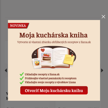
Podobné produkty
Vykrajovačka ovečka
Vykrajovačka ovečka
stojaca nerez
spiaca nerez