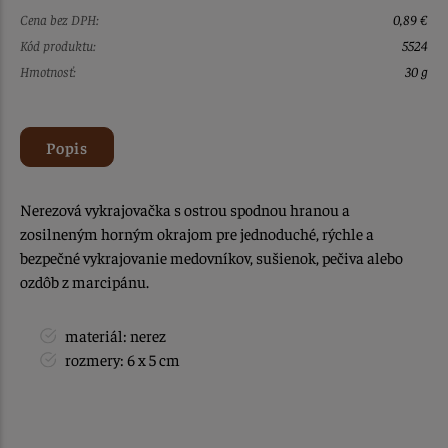
Cena bez DPH:
0,89 €
Kód produktu:
5524
Hmotnosť:
30 g
Popis
Nerezová vykrajovačka s ostrou spodnou hranou a
zosilneným horným okrajom pre jednoduché, rýchle a
bezpečné vykrajovanie medovníkov, sušienok, pečiva alebo
ozdôb z marcipánu.
materiál: nerez
rozmery: 6 x 5 cm