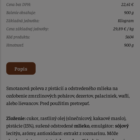
Cena bez DPH:
22,61 €
Balenie obsahuje:
900 g
Základná jednotka:
Kilogram
Cena základnej jednotky:
29,89 € / kg
Kód produktu:
5604
Hmotnosť:
900 g
Popis
Smotanová poleva z pistácií a odstredeného mlieka na
ozdobenie zmrzlinových pohárov, dezertov, palaciniek, waflí,
alebo lievancov. Pred použitím pretrepať.
Zloženie:
cukor, rastliný olej (slnečnicový, kakaové maslo),
pistácie (15%), sušené odstredené
mlieko,
emulgátor:
sójový
lecitýn, arómy, antioxidant: extrakt z rozmarínu. Môže