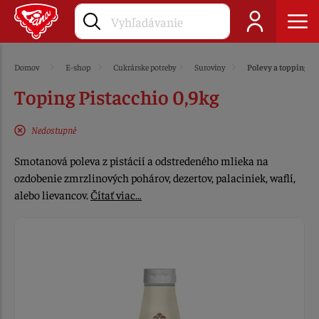
Domov
E-shop
Cukrárske potreby
Suroviny
Polevy a toppingy
Toping Pistacchio 0,9kg
Nedostupné
Smotanová poleva z pistácií a odstredeného mlieka na
ozdobenie zmrzlinových pohárov, dezertov, palaciniek, waflí,
alebo lievancov.
Čítať viac…