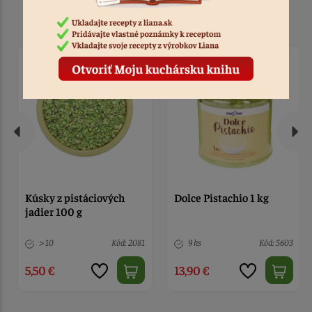
Podobné produkty
Kúsky z pistáciových
Dolce Pistachio 1 kg
jadier 100 g
> 10
Kód: 2081
9 ks
Kód: 5603
5,50 €
13,90 €