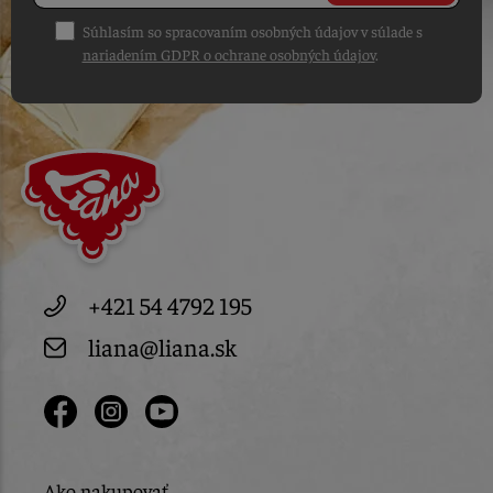
Súhlasím so spracovaním osobných údajov v súlade s
nariadením GDPR o ochrane osobných údajov
.
+421 54 4792 195
liana@liana.sk
Ako nakupovať