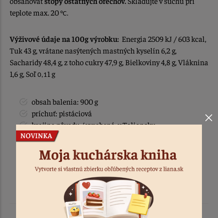
obsahovať
stopy ostatných orechov.
Skladujte v suchu pri
teplote max. 20
°C.
Výživové údaje na 100g výrobku:
Energia 2509 kJ / 603 kcal,
Tuk 43 g, vrátane nasýtených mastných kyselín 6,2 g,
Sacharidy 48,4 g, z toho cukry 47,9 g, Bielkoviny 4,8 g, Vláknina
1,6 g, Soľ
1 g
0,1
obsah balenia: 900 g
príchuť: pistáciová
krajina pôvodu / vyrobené: v Taliansku