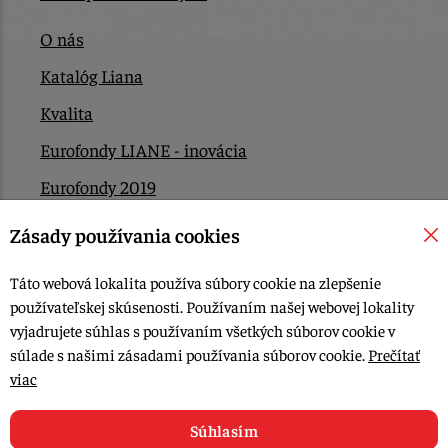
O nás
Katalóg Liana
Kvalita
Eurofondy LIANE - inovácia
Eurofondy 2019
Eurofondy 2022/2023
Zásady používania cookies
EÚ Plán obnovy
Táto webová lokalita používa súbory cookie na zlepšenie
Kontakt
používateľskej skúsenosti. Používaním našej webovej lokality
vyjadrujete súhlas s používaním všetkých súborov cookie v
súlade s našimi zásadami používania súborov cookie.
Prečítať
© 2015-2026, LIANA GOLIAŠ s.r.o. všetky práva vyhradené.
viac
Upraviť nastavenia Cookies
Web dizajn: MARLOW DESIGN
Súhlasím