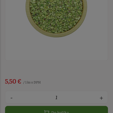
5,50 €
/ 1 ks s DPH
-
+
Do košíka