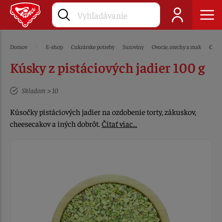
Domov
E-shop
Cukrárske potreby
Suroviny
Ovocie, orechy a mak
Orec
Kúsky z pistáciových jadier 100 g
Skladom > 10
Kúsočky pistáciových jadier na ozdobenie torty, zákuskov,
cheesecakov a iných dobrôt.
Čítať viac…