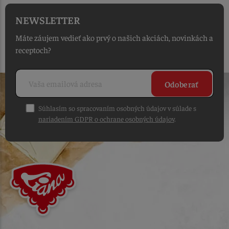
NEWSLETTER
Máte záujem vedieť ako prvý o našich akciách, novinkách a
receptoch?
Odoberať
Súhlasím so spracovaním osobných údajov v súlade s
nariadením GDPR o ochrane osobných údajov
.