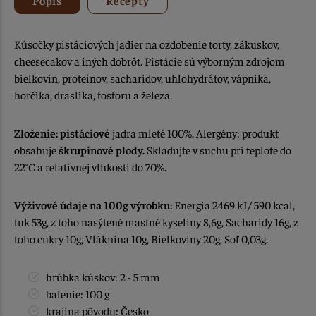
Kúsočky pistáciových jadier na ozdobenie torty, zákuskov,
cheesecakov a iných dobrôt. Pistácie sú výborným zdrojom
bielkovín, proteínov, sacharidov, uhľohydrátov, vápnika,
horčíka, draslíka, fosforu a železa.
Zloženie: pistáciové
jadra mleté 100%. Alergény: produkt
obsahuje
škrupinové plody.
Skladujte v suchu pri teplote do
22°C a relatívnej vlhkosti do 70%.
Výživové údaje na 100g výrobku:
Energia 2469 kJ/ 590 kcal,
tuk 53g, z toho nasýtené mastné kyseliny 8,6g, Sacharidy 16g, z
toho cukry 10g, Vláknina 10g, Bielkoviny 20g, Soľ 0,03g.
hrúbka kúskov: 2 - 5 mm
balenie: 100 g
krajina pôvodu: Česko