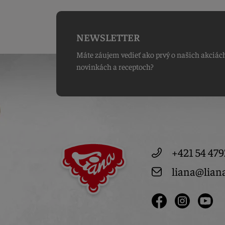
NEWSLETTER
Máte záujem vedieť ako prvý o našich akciác
novinkách a receptoch?
+421 54 479
liana@lian