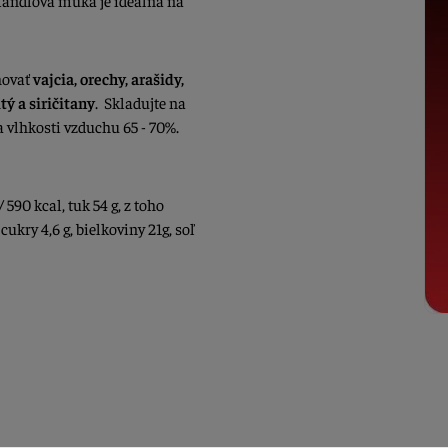
 Mandľová múka je ideálna na
hovať
vajcia, orechy, arašidy,
tý a siričitany
. Skladujte na
 vlhkosti vzduchu 65 - 70%.
 590 kcal, tuk 54 g, z toho
cukry 4,6 g, bielkoviny 21g, soľ