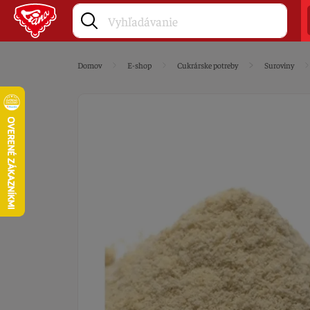
Domov
E-shop
Cukrárske potreby
Suroviny