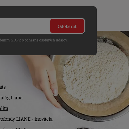
Odoberať
dením GDPR o ochrane osobných údajov
.
nás
alóg Liana
lita
ofondy LIANE - inovácia