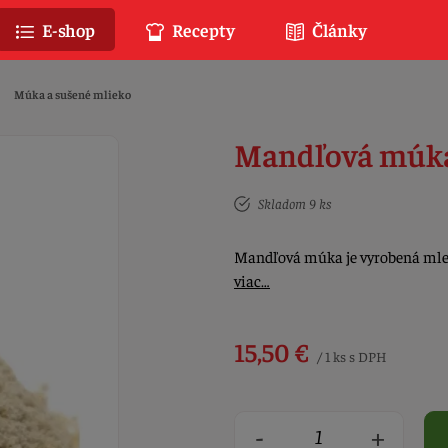
E-shop
Recepty
Články
Múka a sušené mlieko
Mandľová múka
Skladom 9 ks
Mandľová múka je vyrobená mle
viac…
15,50 €
/ 1 ks s DPH
-
+