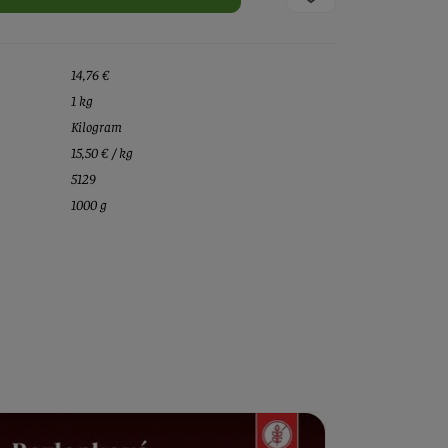
14,76 €
1 kg
Kilogram
15,50 € / kg
5129
1000 g