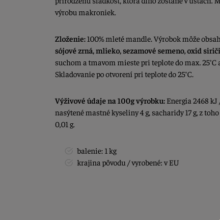
prirodzenú sladkosť, ktorá dlho zostane v ústach.
výrobu makroniek.
Zloženie:
100% mleté mandle. Výrobok môže obsa
sójové zrná, mlieko, sezamové semeno, oxid siriči
suchom a tmavom mieste pri teplote do max. 25°C a
Skladovanie po otvorení pri teplote do 25°C.
Výživové údaje na 100g výrobku:
Energia 2468 kJ /
nasýtené mastné kyseliny 4 g, sacharidy 17 g, z toho 
0,01 g.
balenie: 1 kg
krajina pôvodu / vyrobené: v EU