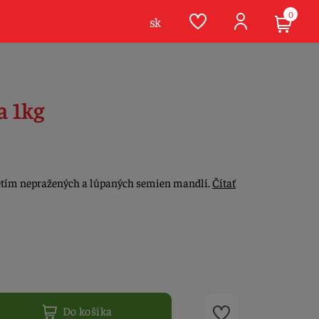
0
sk
 1kg
tím nepražených a lúpaných semien mandlí.
Čítať
Do košíka