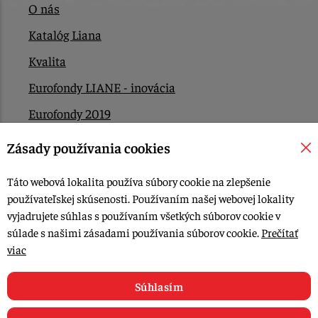
O nás
Katalóg Liana
Kvalita
Eurofondy LIANE - inovácia
Eurofondy 2019
Eurofondy 2022/2023
Zásady používania cookies
EÚ Plán obnovy
Táto webová lokalita používa súbory cookie na zlepšenie
Kontakt
používateľskej skúsenosti. Používaním našej webovej lokality
vyjadrujete súhlas s používaním všetkých súborov cookie v
súlade s našimi zásadami používania súborov cookie.
Prečítať
© 2015-2026, LIANA GOLIAŠ s.r.o. všetky práva vyhradené.
viac
Upraviť nastavenia Cookies
Web dizajn: MARLOW DESIGN
Súhlasím