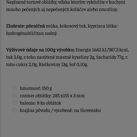
Neplnené tortové oblátky, vďaka ktorým vykúzlite v kuchyni
mnoho pečených aj nepečených koláčov alebo zmrzliny.
Zloženie:
pšeničná
múka, kokosový tuk, kypriaca látka:
hydrogénuhličitan sodný.
Výživové údaje na 100g výrobku:
Energia 1642 kJ/387,3 kcal,
tuk 3,0g, z toho nasýtené mastné kyseliny 2g, Sacharidy 77g, z
toho cukry 2,0g, Bielkoviny 13g, Soľ 0,10g.
hmotnosť: 150 g
rozmer oblátky: 285 x155 x 3 mm
balenie: 8 ks oblátok
krajina pôvodu / vyrobené: na Slovensku