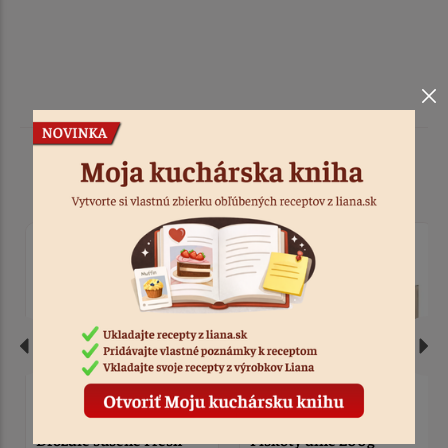
Podobné produkty
Piškóty dlhé 200g
Piškóty bezlepkové 120g