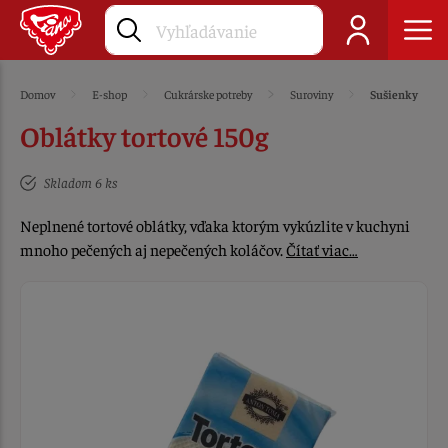
Domov
E-shop
Cukrárske potreby
Suroviny
Sušienky
Oblátky tortové 150g
Skladom 6 ks
Neplnené tortové oblátky, vďaka ktorým vykúzlite v kuchyni
mnoho pečených aj nepečených koláčov.
Čítať viac…