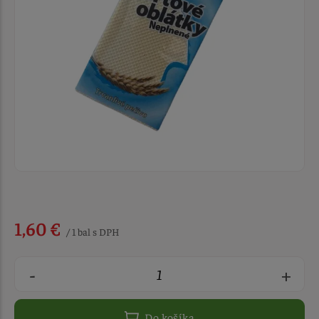
1,60 €
/ 1 bal s DPH
-
+
Do košíka