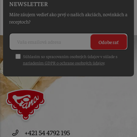
NEWSLETTER
Máte záujem vedieť ako prvý o našich akciách, novinkách a
receptoch?
Odoberať
Súhlasím so spracovaním osobných údajov v súlade s
nariadením GDPR o ochrane osobných údajov
.
+421 54 4792 195