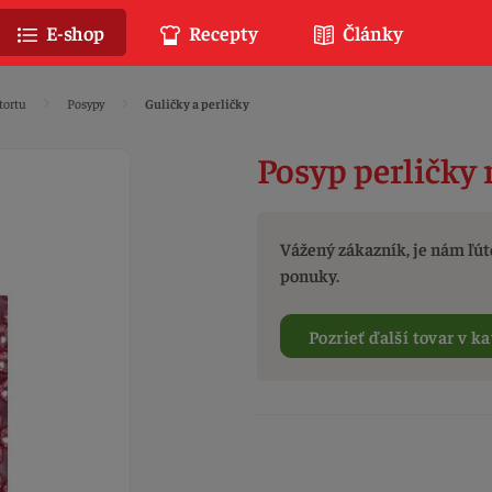
E-shop
Recepty
Články
tortu
Posypy
Guličky a perličky
Posyp perličky 
Vážený zákazník, je nám ľúto
ponuky.
Pozrieť ďalší tovar v ka