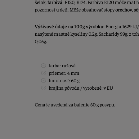
šelak,
farbivá
: E120, E174. Farbivo E120 môže mať n
pozornosť u detí. Môže obsahovať stopy
orechov, só
Výživové údaje na 100g výrobku
: Energia 1629 kJ/
nasýtené mastné kyseliny 0,2g, Sacharidy 99g, z toho
0,06g.
farba: ružová
priemer: 4 mm
hmotnosť: 60 g
krajina pôvodu / vyrobené: v EU
Cena je uvedená za balenie 60 g posypu.