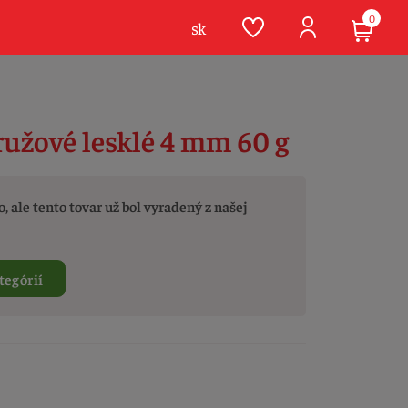
0
sk
ružové lesklé 4 mm 60 g
, ale tento tovar už bol vyradený z našej
tegórií