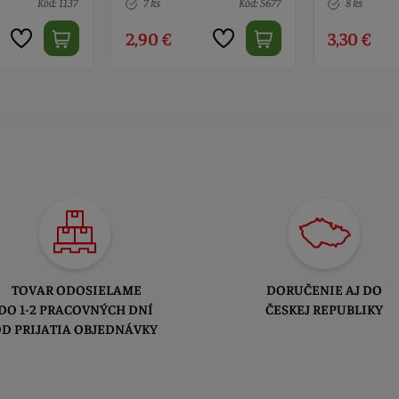
Kód: 1137
7 ks
Kód: 5677
8 ks
2,90 €
3,30 €
TOVAR ODOSIELAME
DORUČENIE AJ DO
DO 1-2 PRACOVNÝCH DNÍ
ČESKEJ REPUBLIKY
D PRIJATIA OBJEDNÁVKY