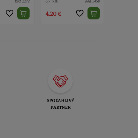
Kód: 2272
> 10
Kód: 3458
> 10
4,20 €
2,40 €
SPOĽAHLIVÝ
PARTNER