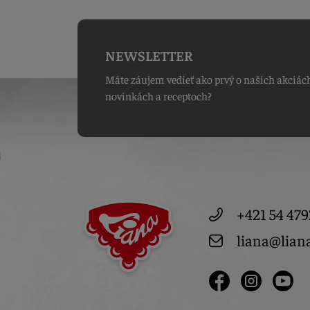
NEWSLETTER
Máte záujem vedieť ako prvý o našich akciác
novinkách a receptoch?
+421 54 479
liana@lian