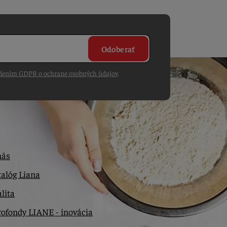
Odoberať
dením GDPR o ochrane osobných údajov
.
nás
alóg Liana
lita
ofondy LIANE - inovácia