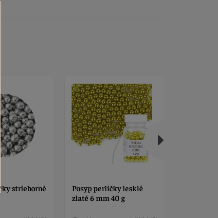
čky strieborné
Posyp perličky lesklé
Posyp per
zlaté 6 mm 40 g
mix 50 g