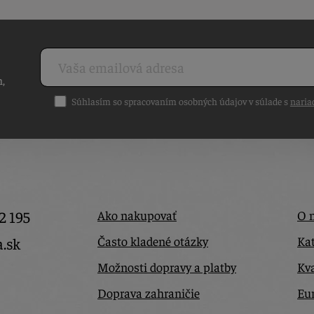
h,
Súhlasím so spracovaním osobných údajov v súlade s
naria
2 195
Ako nakupovať
O 
Často kladené otázky
Kat
a.sk
Možnosti dopravy a platby
Kva
Doprava zahraničie
Eur