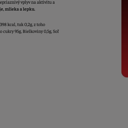
epriaznivý vplyv na aktivitu a
je, mlieka a lepku.
398 kcal, tuk 0,2g, z toho
 cukry 95g, Bielkoviny 0,5g, Soľ