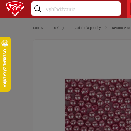
Domov
E-shop
Cukrárske potreby
Dekorácie na 