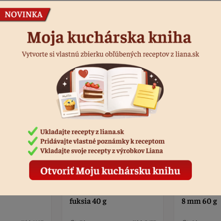
Podobné produkty
čky malinové
Posyp perličky mimoza
Posyp perli
fuksia 40 g
8 mm 60 g