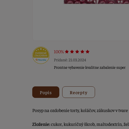
100%
Pridané: 21.03.2024
Prontne vybavenie kvalitne zabalenie super
Popis
Recepty
Posyp na ozdobenie torty, koláčov, zákuskov v tvare 
Zloženie:
cukor, kukuričný škrob, maltodextrín, žel