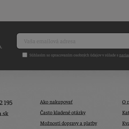
h,
Súhlasím so spracovaním osobných údajov v súlade s
naria
2 195
Ako nakupovať
O 
Často kladené otázky
Kat
a.sk
Možnosti dopravy a platby
Kva