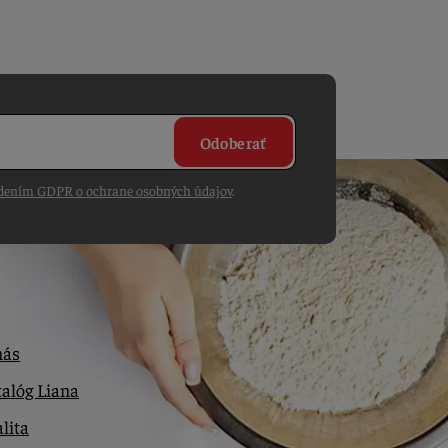
Odoberať
dením GDPR o ochrane osobných údajov
.
nás
alóg Liana
lita