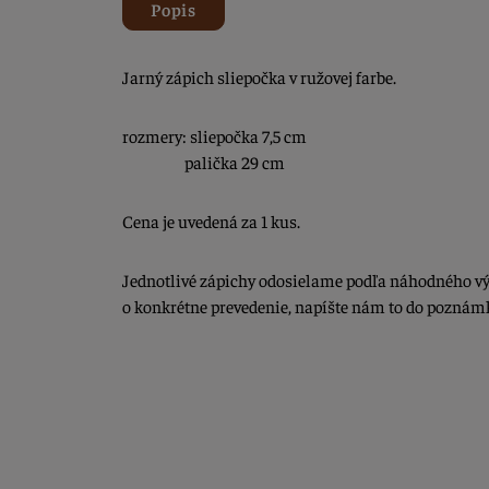
Popis
Jarný zápich sliepočka v ružovej farbe.
rozmery: sliepočka 7,5 cm
palička 29 cm
Cena je uvedená za 1 kus.
Jednotlivé zápichy odosielame podľa náhodného vý
o konkrétne prevedenie, napíšte nám to do poznám