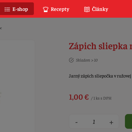
E-shop
Recepty
Články
c
Zápich sliepka 
Skladom > 10
Jarný zápich sliepočka v ružovej
1,00 €
/ 1 ks s DPH
-
+