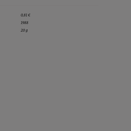
0,81 €
1988
20 g