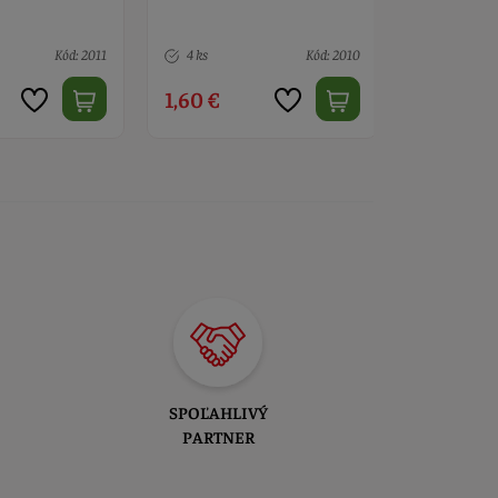
zajac, motýľ a ovečka
noc
Kód: 2010
> 10
Kód: 5526
> 10
3,50 €
0,90 €
SPOĽAHLIVÝ
PARTNER