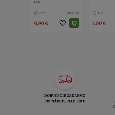
s vajíčkami
Kód: 1935
> 10
Kód: 1989
5 ks
1,00 €
1,30 €
DORUČENIE ZADARMO
PRI NÁKUPE NAD 120 €
O