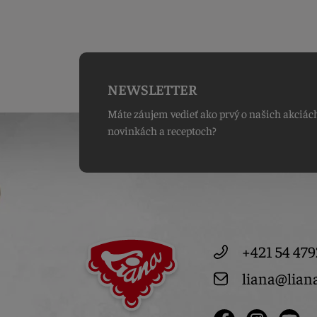
NEWSLETTER
Máte záujem vedieť ako prvý o našich akciác
novinkách a receptoch?
+421 54 479
liana@lian