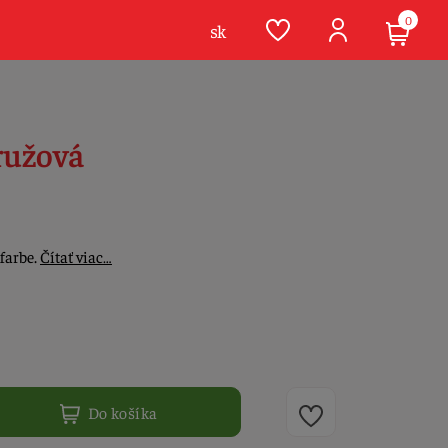
0
sk
ružová
 farbe.
Čítať viac…
Do košíka