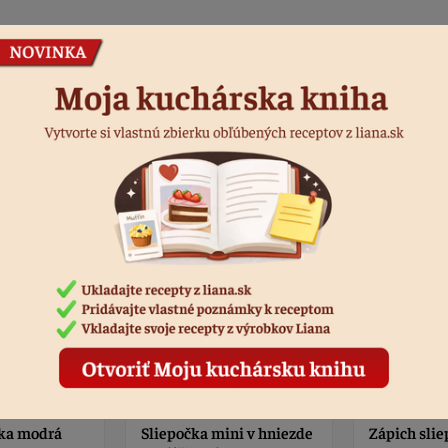
Podobné produkty
ni v hniezde
Zápich sliepočka
Zápich kur