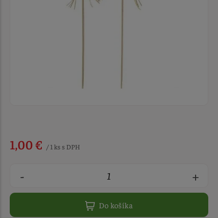
1,00 €
/ 1 ks s DPH
-
+
Do košíka