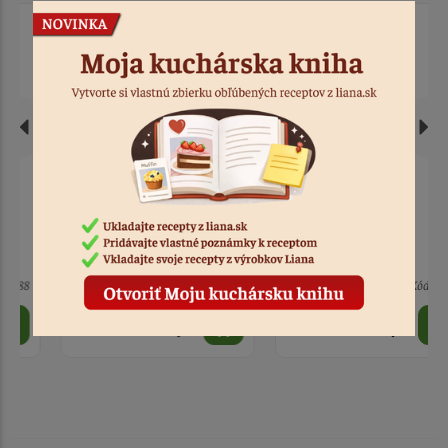
Sliepočka mini v
Zápich sliepočka
hniezde s vajíčkami
5 ks
Kód: 1985
> 10
Kód: 2011
1,30 €
1,60 €