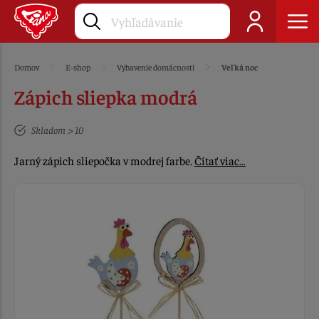
Domov
E-shop
Vybavenie domácnosti
Veľká noc
Zápich sliepka modrá
Skladom > 10
Jarný zápich sliepočka v modrej farbe.
Čítať viac…