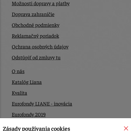
Možnosti dopravy a platby
Doprava zahraničie
Obchodné podmienky
Reklamačný poriadok
Ochrana osobných údajov
Odstúpiť od zmluvy tu
O nás
Katalóg Liana
Kvalita
Eurofondy LIANE - inovácia
Eurofondy 2019
Eurofondy 2022/2023
Zásady používania cookies