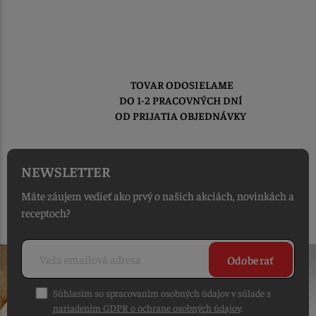
TOVAR ODOSIELAME
DO 1-2 PRACOVNÝCH DNÍ
OD PRIJATIA OBJEDNÁVKY
NEWSLETTER
Máte záujem vedieť ako prvý o našich akciách, novinkách a
receptoch?
Odoberať
Súhlasím so spracovaním osobných údajov v súlade s
nariadením GDPR o ochrane osobných údajov
.