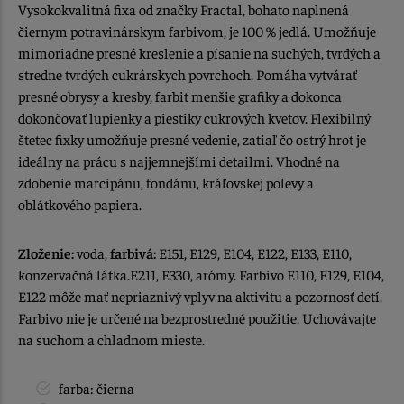
Vysokokvalitná fixa od značky Fractal, bohato naplnená
čiernym potravinárskym farbivom, je 100 % jedlá. Umožňuje
mimoriadne presné kreslenie a písanie na suchých, tvrdých a
stredne tvrdých cukrárskych povrchoch. Pomáha vytvárať
presné obrysy a kresby, farbiť menšie grafiky a dokonca
dokončovať lupienky a piestiky cukrových kvetov. Flexibilný
štetec fixky umožňuje presné vedenie, zatiaľ čo ostrý hrot je
ideálny na prácu s najjemnejšími detailmi. Vhodné na
zdobenie marcipánu, fondánu, kráľovskej polevy a
oblátkového papiera.
Zloženie:
voda,
farbivá:
E151, E129, E104, E122, E133, E110,
konzervačná látka.E211, E330, arómy. Farbivo E110, E129, E104,
E122 môže mať nepriaznivý vplyv na aktivitu a pozornosť detí.
Farbivo nie je určené na bezprostredné použitie. Uchovávajte
na suchom a chladnom mieste.
farba: čierna