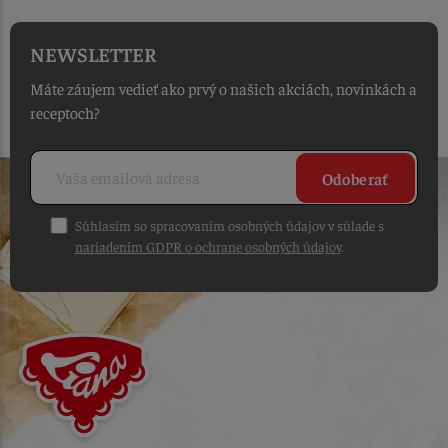
NEWSLETTER
Máte záujem vedieť ako prvý o našich akciách, novinkách a
receptoch?
Odoberať
Súhlasím so spracovaním osobných údajov v súlade s
nariadením GDPR o ochrane osobných údajov
.