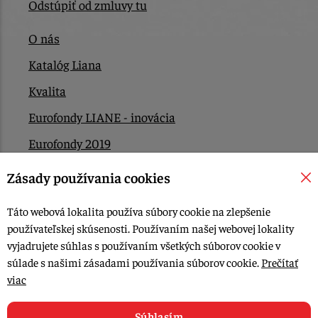
Odstúpiť od zmluvy tu
O nás
Katalóg Liana
Kvalita
Eurofondy LIANE - inovácia
Eurofondy 2019
Eurofondy 2022/2023
Zásady používania cookies
EÚ Plán obnovy
Táto webová lokalita používa súbory cookie na zlepšenie
Kontakt
používateľskej skúsenosti. Používaním našej webovej lokality
vyjadrujete súhlas s používaním všetkých súborov cookie v
súlade s našimi zásadami používania súborov cookie.
Prečítať
© 2015-2026, LIANA GOLIAŠ s.r.o. všetky práva vyhradené.
viac
Upraviť nastavenia Cookies
Web dizajn: MARLOW DESIGN
Súhlasím