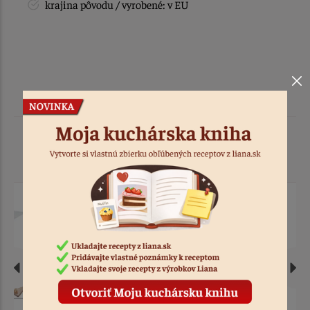
krajina pôvodu / vyrobené: v EU
Podobné produkty