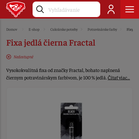
Domov
E-shop
Cukrárske potreby
Potravinárske farby
Fixy
Fixa jedlá čierna Fractal
Nedostupné
Vysokokvalitná fixa od značky Fractal, bohato naplnená
čiernym potravinárskym farbivom, je 100 % jedlá.
Čítať viac…