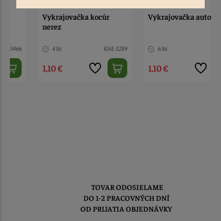
Vykrajovačka kocúr
Vykrajovačka auto
nerez
4 ks
Kód: 3289
6 ks
Kód: 575
1,10 €
1,10 €
TOVAR ODOSIELAME
DO 1-2 PRACOVNÝCH DNÍ
OD PRIJATIA OBJEDNÁVKY