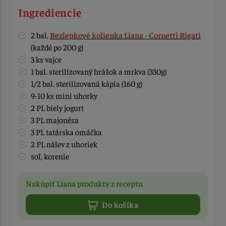
Ingrediencie
2 bal.
Bezlepkové kolienka Liana - Cornetti Rigati
(každé po 200 g)
3 ks vajce
1 bal. sterilizovaný hrášok a mrkva (330g)
1/2 bal. sterilizovaná kápia (160 g)
9-10 ks mini uhorky
2 PL biely jogurt
3 PL majonéza
3 PL tatárska omáčka
2 PL nálev z uhoriek
soľ, korenie
Nakúpiť Liana produkty z receptu
Do košíka