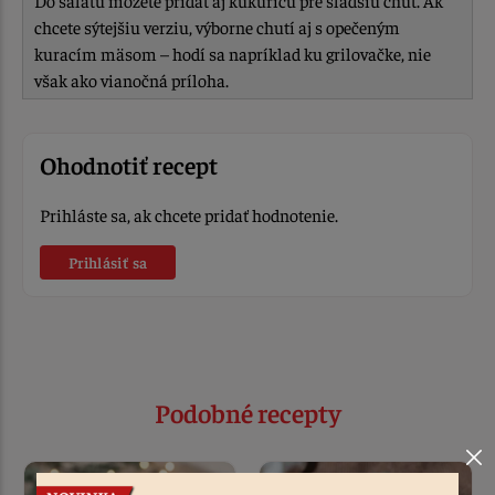
Do šalátu môžete pridať aj kukuricu pre sladšiu chuť. Ak
chcete sýtejšiu verziu, výborne chutí aj s opečeným
kuracím mäsom – hodí sa napríklad ku grilovačke, nie
však ako vianočná príloha.
Ohodnotiť recept
Prihláste sa, ak chcete pridať hodnotenie.
Prihlásiť sa
Podobné recepty