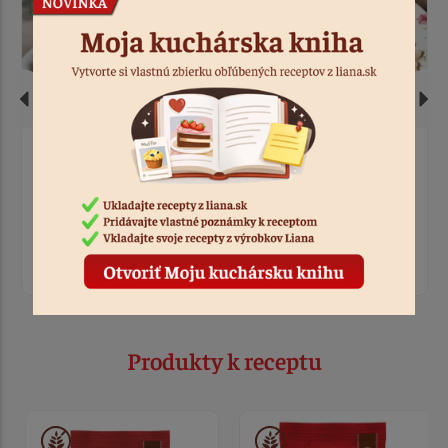
Tatiana
Magda
Domáce bezlepkové
Kurací paprikáš s
opekance "bobaľky" s
bezlepkovými
makom
kolienkami Liana
2:30
1:30
Produkty k receptu