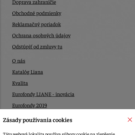
Doprava zahraničie
Obchodné podmienky
Reklamačný poriadok
Ochrana osobných údajov
Odstúpiť od zmluvy tu
O nás
Katalóg Liana
Kvalita
Eurofondy LIANE - inovácia
Eurofondy 2019
Eurofondy 2022/2023
Zásady používania cookies
EÚ Plán obnovy
Táto webová lokalita používa súbory cookie na zlepšenie