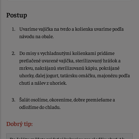
Postup
Uvaríme vajíčka na tvrdo a kolienka uvaríme podľa
návodu na obale.
Do misy s vychladnutými kolienkami pridáme
pretlačené uvarené vajíčka, sterilizovaný hrášok a
mrkvu, nakrájanú sterilizovanú kápiu, pokrájané
uhorky, ďalej jogurt, tatársku omáčku, majonézu podľa
chuti a nálev z uhoriek.
Šalát osolíme, okoreníme, dobre premiešame a
odložíme do chladu.
Dobrý tip: