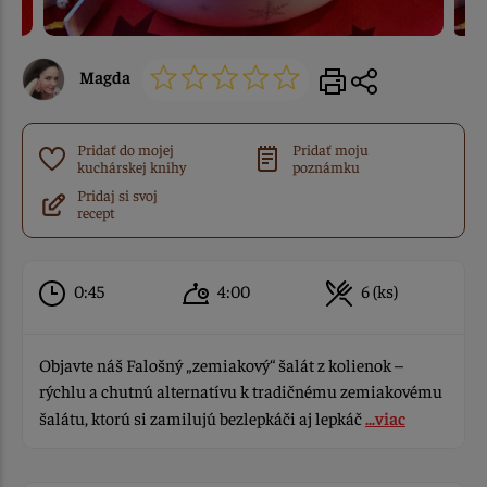
Magda
Pridať do mojej
Pridať moju
kuchárskej knihy
poznámku
Pridaj si svoj
recept
0:45
4:00
6 (ks)
Objavte náš Falošný „zemiakový“ šalát z kolienok –
rýchlu a chutnú alternatívu k tradičnému zemiakovému
šalátu, ktorú si zamilujú bezlepkáči aj lepkáč
...viac