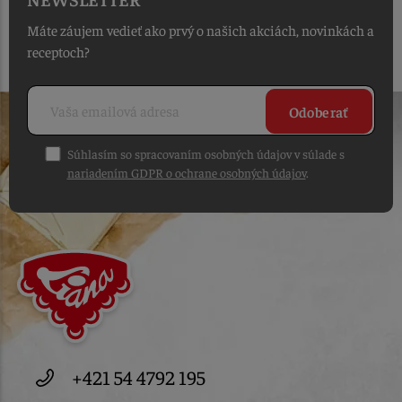
Máte záujem vedieť ako prvý o našich akciách, novinkách a
receptoch?
Odoberať
Súhlasím so spracovaním osobných údajov v súlade s
nariadením GDPR o ochrane osobných údajov
.
+421 54 4792 195