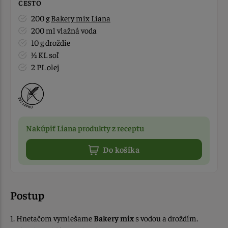
CESTO
200 g
Bakery mix Liana
200 ml vlažná voda
10 g droždie
½ KL soľ
2 PL olej
Nakúpiť Liana produkty z receptu
Do košíka
Postup
1. Hnetačom vymiešame
Bakery mix
s vodou a droždím.