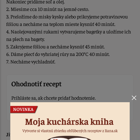
Nakoniec pridáme soľ a olej.
2. Miesime cca 10 minút na jemné cesto.
3. Preložíme do misky kysky alebo prikryjeme potravinovou
fóliou a necháme na teplom mieste kysnúť 40 minút.
4. Naolejovanými rukami vytvarujeme bagetky a uložíme ich
na plech na bagety.
5. Zakryjeme fóliou a necháme kysnúť 45 minút.
6. Dáme piecť do vyhriatej rúry na 200
°
C 40 minút.
7. Necháme vychladnúť.
Ohodnotiť recept
Prihláste sa, ak chcete pridať hodnotenie.
Prihlásiť sa
Jitka