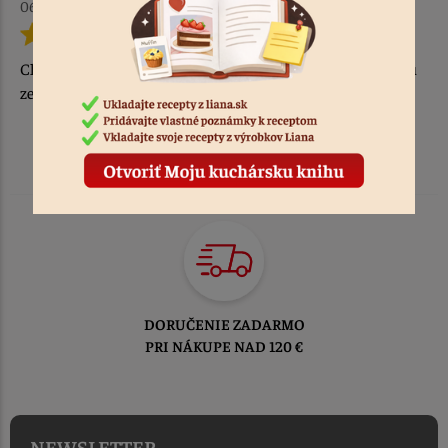
06.09.2022
Chutné bagety ????, ktoré plníme vlastnoručne dopestovanou
zeleninkou, aby boli aj zdravé ????????????
DORUČENIE ZADARMO
PRI NÁKUPE NAD 120 €
NEWSLETTER