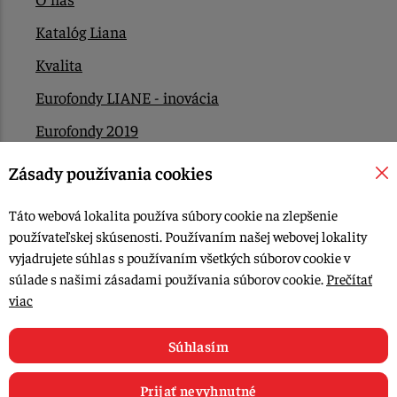
Katalóg Liana
Kvalita
Eurofondy LIANE - inovácia
Eurofondy 2019
Eurofondy 2022/2023
Zásady používania cookies
EÚ Plán obnovy
Táto webová lokalita používa súbory cookie na zlepšenie
Kontakt
používateľskej skúsenosti. Používaním našej webovej lokality
vyjadrujete súhlas s používaním všetkých súborov cookie v
súlade s našimi zásadami používania súborov cookie.
Prečítať
© 2015-2026, LIANA GOLIAŠ s.r.o. všetky práva vyhradené.
viac
Upraviť nastavenia Cookies
Web dizajn: MARLOW DESIGN
Súhlasím
Prijať nevyhnutné