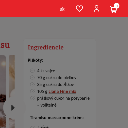
0
sk
isu
Ingrediencie
Piškóty:
4 ks vajce
70 g cukru do bielkov
35 g cukru do žĺtkov
105 g
Liana Fine mix
práškový cukor na posypanie
– voliteľné
Tiramisu mascarpone krém: