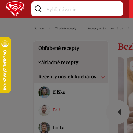
Domov
Chutné recepty
Recepty našich kuchárov
Bez
Obľúbené recepty
Základné recepty
Recepty našich kuchárov
Eliška
Pali
Janka