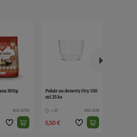
iana 300g
Pohár na dezerty číry 150
Kakao hol
ml 25 ks
Liana 1kg
Kód: 12730
> 10
Kód: 2328
> 10
17,50 €
5,50 €
19,90 €