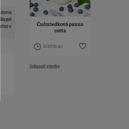
ožstva
lo pri
Čučoriedková panna
tačný a
cotta
0:20 (h:m)
Zobraziť všetky