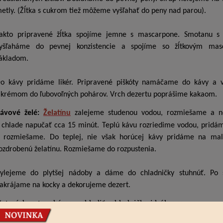
etly. (Žĺtka s cukrom tiež môžeme vyšľahať do peny nad parou).
akto pripravené žĺtka spojíme jemne s mascarpone. Smotanu s
yšľaháme do pevnej konzistencie a spojíme so žĺtkovým mas
ákladom.
o kávy pridáme likér. Pripravené piškóty namáčame do kávy a v
 krémom do ľubovoľných pohárov. Vrch dezertu poprášime kakaom.
ávové želé:
Želatínu
zalejeme studenou vodou, rozmiešame a 
 chlade napučať cca 15 minút. Teplú kávu rozriedime vodou, pridá
 rozmiešame. Do teplej, nie však horúcej kávy pridáme na mal
ozdrobenú želatínu. Rozmiešame do rozpustenia.
ylejeme do plytšej nádoby a dáme do chladničky stuhnúť. Po s
akrájame na kocky a dekorujeme dezert.
otový dezert necháme zachladiť v chladničke, ideálne cez noc.
tip: