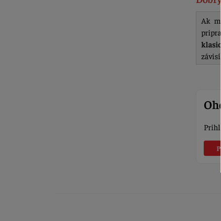
Ak má
pripra
klasi
závis
Oho
Prihl
P