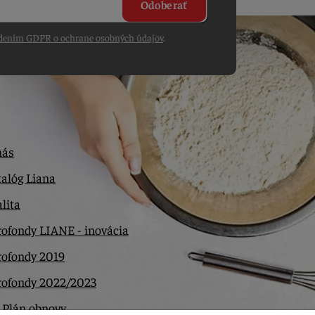
Odoberať
dením GDPR o ochrane osobných údajov
.
nás
alóg Liana
lita
ofondy LIANE - inovácia
rofondy 2019
rofondy 2022/2023
 Plán obnovy