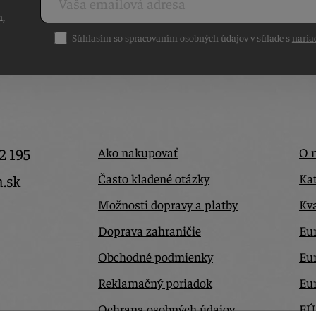
h,
Súhlasím so spracovaním osobných údajov v súlade s
naria
2 195
Ako nakupovať
O 
Často kladené otázky
Kat
a.sk
Možnosti dopravy a platby
Kva
Doprava zahraničie
Eur
Obchodné podmienky
Eu
Reklamačný poriadok
Eu
Ochrana osobných údajov
EÚ