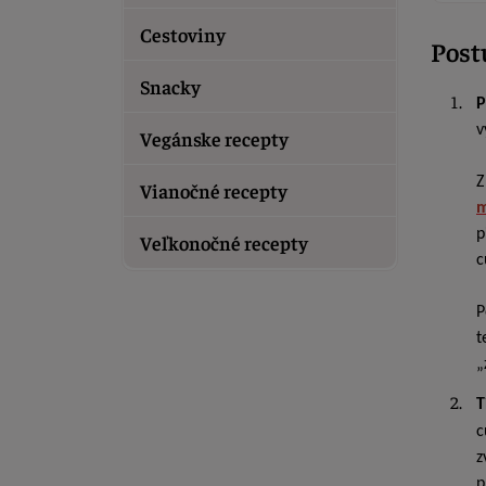
Cestoviny
Post
Snacky
P
v
Vegánske recepty
Z
Vianočné recepty
m
p
Veľkonočné recepty
c
P
t
„
T
c
z
p