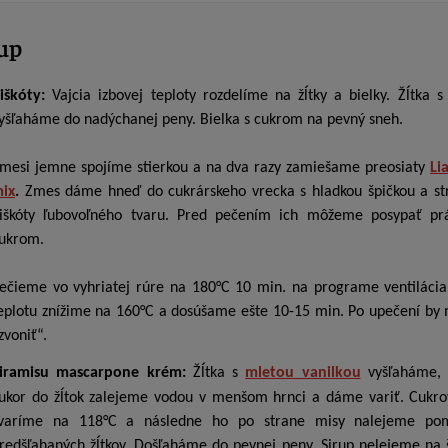
up
iškóty:
Vajcia izbovej teploty rozdelíme na žĺtky a bielky. Žĺtka 
yšľaháme do nadýchanej peny. Bielka s cukrom na pevný sneh.
mesi jemne spojíme stierkou a na dva razy zamiešame preosiaty
Li
ix
.
Zmes dáme hneď do cukrárskeho vrecka s hladkou špičkou a s
iškóty ľubovoľného tvaru. Pred pečením ich môžeme posypať pr
ukrom.
ečieme vo vyhriatej rúre na 180°C 10 min. na programe ventiláci
eplotu znížime na 160°C a dosúšame ešte 10-15 min. Po upečení by m
zvoniť“.
iramisu mascarpone krém
:
Žĺtka s
mletou vanilkou
vyšľaháme, 
ukor do žĺtok zalejeme vodou v menšom hrnci a dáme variť. Cukro
varíme na 118°C a následne ho po strane misy nalejeme po
redšľahaných žĺtkov. Došľaháme do pevnej peny. Sirup nelejeme na 