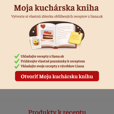
te viac hostí a plánujete podávať menšie porcie, z tohto mn
víte približne
16 menších pohárov (cca 150 ml)
.
V tomto recepte vyš
ckej veľkosti 8 ks pohárov s objemom 230 ml.
Počet porcií je orien
í od množstva použitých piškót v jednotlivých pohároch.
dnotiť recept
áste sa, ak chcete pridať hodnotenie.
rihlásiť sa
Produkty k receptu