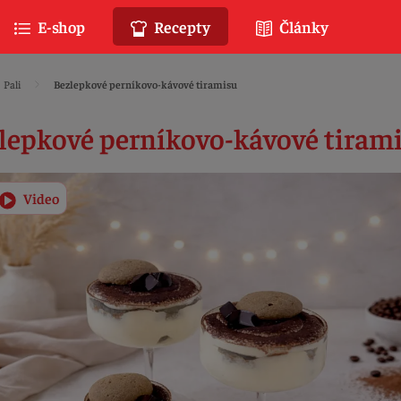
E-shop
Recepty
Články
Pali
Bezlepkové perníkovo-kávové tiramisu
lepkové perníkovo-kávové tiram
Video