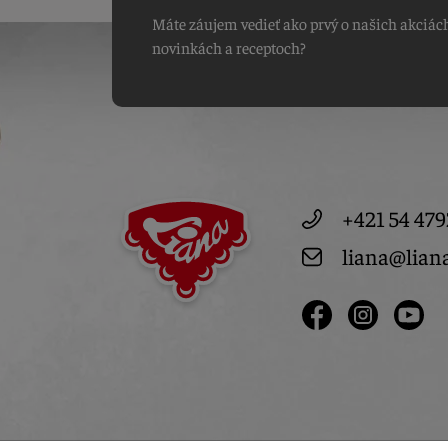
Máte záujem vedieť ako prvý o našich akciác
novinkách a receptoch?
+421 54 479
liana@lian