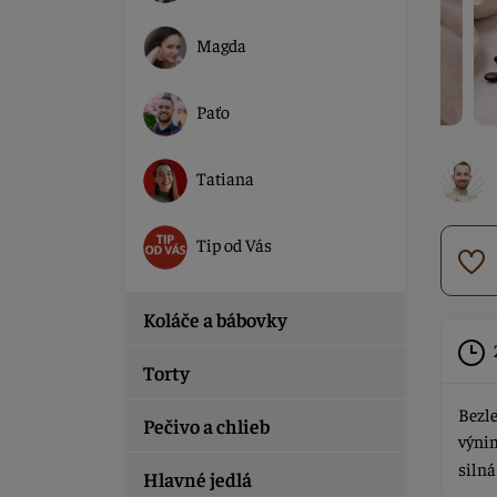
Magda
Paťo
Tatiana
Tip od Vás
Koláče a bábovky
Torty
Bezle
Pečivo a chlieb
výnim
silná
Hlavné jedlá