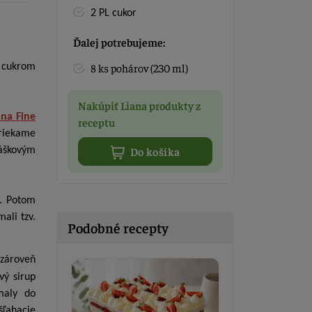
2 PL cukor
Ďalej potrebujeme:
8 ks pohárov (230 ml)
s cukrom
Nakúpiť Liana produkty z
ana Fine
receptu
triekame
Do košíka
áškovým
a. Potom
ali tzv.
Podobné recepty
zároveň
vý sirup
maly do
šľahacie