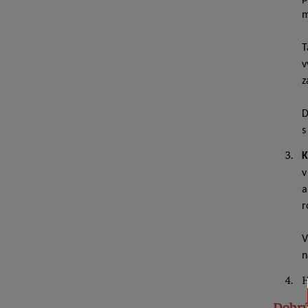
m
T
v
z
D
s
K
v
a
r
V
n
H
Dobrý 