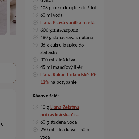
6 žĺtok
108 g cukru krupice do žĺtok
60 ml voda
Liana Pravá vanilka mletá
600 g mascarpone
180 g šľahačková smotana
36 g cukru krupice do
šľahačky
300 ml silná káva
45 ml mandľový likér
Liana Kakao holandské 10-
12%
na posypanie
Kávové želé:
10 g
Liana Želatína
potravinárska číra
m,
60 g studená voda
250 ml silná káva + 50ml
voda