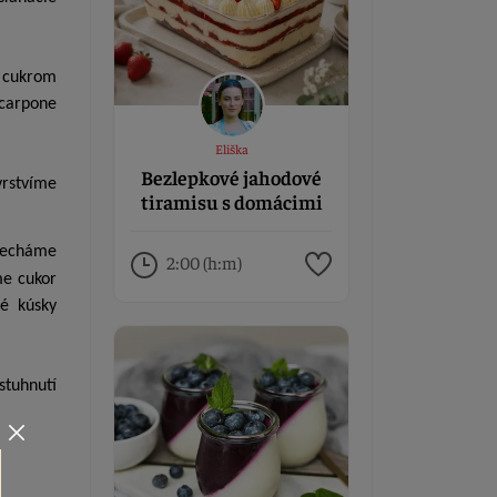
 cukrom
carpone
Eliška
Bezlepkové jahodové
rstvíme
tiramisu s domácimi
piškótami
necháme
2:00 (h:m)
me cukor
é kúsky
tuhnutí