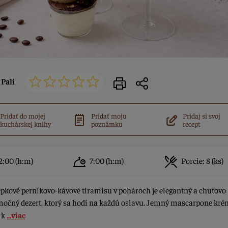
Pali
Pridať do mojej
Pridať moju
Pridaj si svoj
kuchárskej knihy
poznámku
recept
2:00
(h:m)
7:00
(h:m)
Porcie:
8 (ks)
pkové perníkovo-kávové tiramisu v pohároch je elegantný a chuťovo
očný dezert, ktorý sa hodí na každú oslavu. Jemný mascarpone kré
 k
...viac