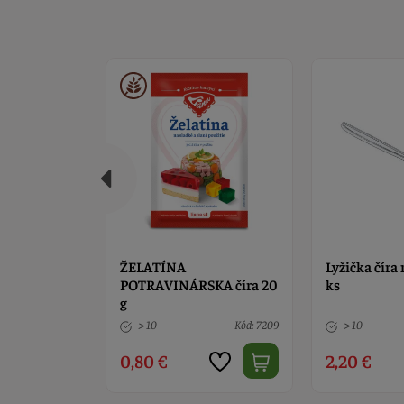
ý skosený
ŽELATÍNA
Lyžička číra
POTRAVINÁRSKA číra 20
ks
g
Kód: 13587
> 10
Kód: 7209
> 10
0,80 €
2,20 €