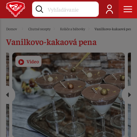
Domov
Chutné recepty
Koláče a bábovky
Vanilkovo-kakaová pena
Vanilkovo-kakaová pena
Video