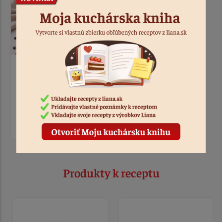
Pali
Bezlepkové perníkovo-
kávové tiramisu
2:00
Produkty k receptu