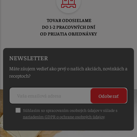
TOVAR ODOSIELAME
DO 1-2 PRACOVNÝCH DNÍ
OD PRIJATIA OBJEDNÁVKY
NEWSLETTER
Máte záujem vedieť ako prvý o našich akciách, novinkách a
receptoch?
Odoberať
Súhlasím so spracovaním osobných údajov v súlade s
nariadením GDPR o ochrane osobných údajov
.