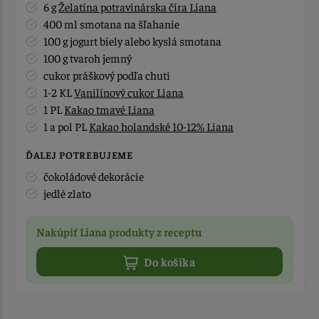
6 g
Želatína potravinárska číra Liana
400 ml smotana na šľahanie
100 g jogurt biely alebo kyslá smotana
100 g tvaroh jemný
cukor práškový podľa chuti
1-2 KL
Vanilínový cukor Liana
1 PL
Kakao tmavé Liana
1 a pol PL
Kakao holandské 10-12% Liana
ĎALEJ POTREBUJEME
čokoládové dekorácie
jedlé zlato
Nakúpiť Liana produkty z receptu
Do košíka