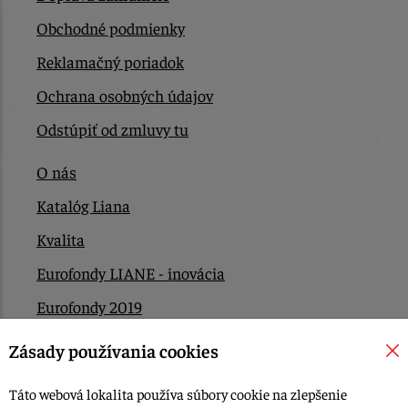
Obchodné podmienky
Reklamačný poriadok
Ochrana osobných údajov
Odstúpiť od zmluvy tu
O nás
Katalóg Liana
Kvalita
Eurofondy LIANE - inovácia
Eurofondy 2019
Eurofondy 2022/2023
Zásady používania cookies
EÚ Plán obnovy
Táto webová lokalita používa súbory cookie na zlepšenie
Kontakt