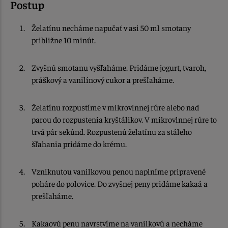
Postup
Želatínu necháme napučať v asi 50 ml smotany
približne 10 minút.
Zvyšnú smotanu vyšľaháme. Pridáme jogurt, tvaroh,
práškový a vanilínový cukor a prešľaháme.
Želatínu rozpustíme v mikrovlnnej rúre alebo nad
parou do rozpustenia kryštálikov. V mikrovlnnej rúre to
trvá pár sekúnd. Rozpustenú želatínu za stáleho
šľahania pridáme do krému.
Vzniknutou vanilkovou penou naplníme pripravené
poháre do polovice. Do zvyšnej peny pridáme kakaá a
prešľaháme.
Kakaovú penu navrstvíme na vanilkovú a necháme