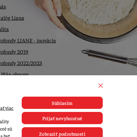
nás
alóg Liana
lita
ofondy LIANE - inovácia
rofondy 2019
rofondy 2022/2023
 Plán obnovy
ntakt
Súhlasím
ať viac
Prijať nevyhnutné
ality
toré sú
Zobraziť podrobnosti
a byť