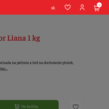
0
sk
r Liana 1 kg
rísada na pečenie a tiež na dochutenie plniek,
viac…
Do košíka