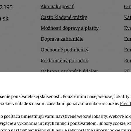
2 195
Ako nakupovať
O 
Často kladené otázky
Kat
a.sk
Možnosti dopravy a platby
Kva
Doprava zahraničie
Eur
Obchodné podmienky
Eu
Reklamačný poriadok
Eu
Ochrana osobných údajov
EÚ
Odstúpiť od zmluvy tu
Ko
šenie používateľskej skúsenosti. Používaním našej webovej lokality
cookie v súlade s našimi zásadami používania súborov cookie.
Prečít
ho počítača umiestňujú vami navštívené webové lokality. Webové lok
vigácie a vykonania určitých funkcií používateľom. Súbory cookie, k
možno nastaviť bez vášho súhlasu. Všetky ostatné súbory cookie musi