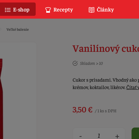
E-shop
Recepty
Články
Veľké balenie
Vanilínový cuko
Skladom > 10
Cukor s prísadami. Vhodný ako p
krémov, koktailov, likérov.
Čítať 
3,50 €
/ 1 ks s DPH
-
+