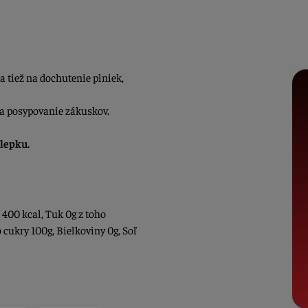
 tiež na dochutenie plniek,
a posypovanie zákuskov.
 lepku.
 400 kcal, Tuk 0g z toho
 cukry 100g, Bielkoviny 0g, Soľ