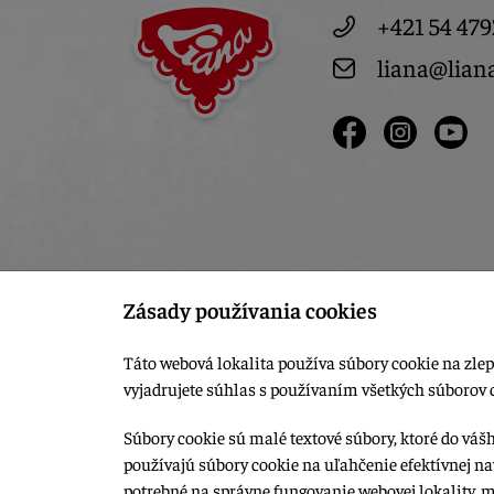
+421 54 479
liana@lian
Zásady používania cookies
Táto webová lokalita používa súbory cookie na zlep
vyjadrujete súhlas s používaním všetkých súborov 
Súbory cookie sú malé textové súbory, ktoré do váš
používajú súbory cookie na uľahčenie efektívnej na
© 2015-2026, LIANA GOLIAŠ s.r.o. všetky práva vyhradené.
potrebné na správne fungovanie webovej lokality, 