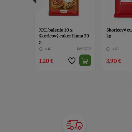
or Liana 20
XXL balenie 10 x
Škoricový cu
škoricový cukor Liana 20
kg
g
Kód: 11019
> 10
Kód: 7772
> 10
1,20 €
3,90 €