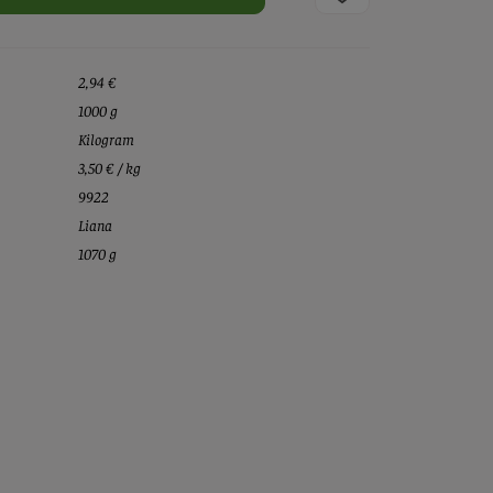
2,94 €
1000 g
Kilogram
3,50 € / kg
9922
Liana
1070 g