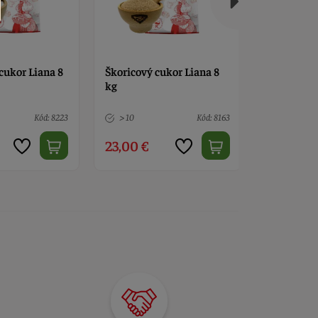
cukor Liana 8
Škoricový cukor Liana 8
Škoricový 
kg
g
Kód: 8223
> 10
Kód: 8163
> 10
23,00 €
0,15 €