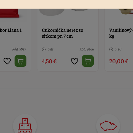
kor Liana 1
Cukornička nerez so
Vanilínový 
sitkom pr. 7 cm
kg
Kód: 9917
5 ks
Kód: 2466
> 10
4,50 €
20,00 €