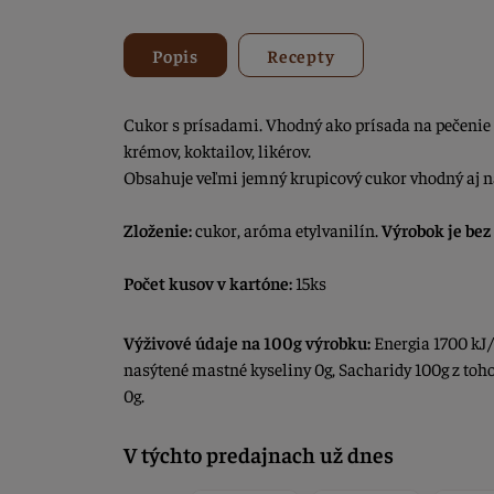
Popis
Recepty
Cukor s prísadami. Vhodný ako prísada na pečenie a
krémov, koktailov, likérov.
Obsahuje veľmi jemný krupicový cukor vhodný aj n
Zloženie:
cukor, aróma etylvanilín.
Výrobok je bez
Počet kusov v kartóne:
15ks
Výživové údaje na 100g výrobku:
Energia 1700 kJ/
nasýtené mastné kyseliny 0g, Sacharidy 100g z toho
0g.
V týchto predajnach už dnes