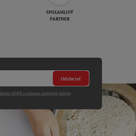
SPOĽAHLIVÝ
PARTNER
Odoberať
dením GDPR o ochrane osobných údajov
.