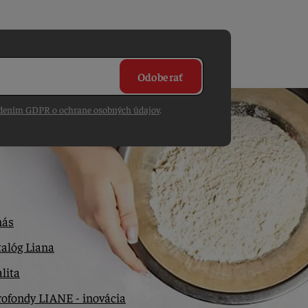
Odoberať
dením GDPR o ochrane osobných údajov
.
nás
alóg Liana
lita
ofondy LIANE - inovácia