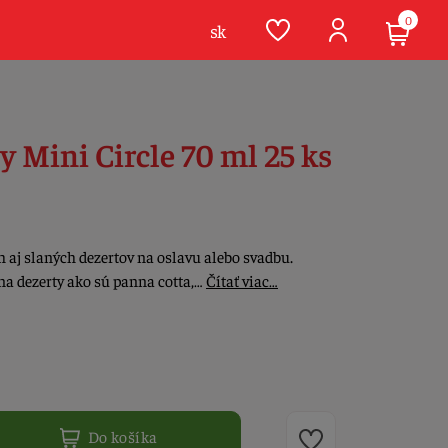
0
sk
y Mini Circle 70 ml 25 ks
 aj slaných dezertov na oslavu alebo svadbu.
na dezerty ako sú panna cotta,…
Čítať viac…
Do košíka