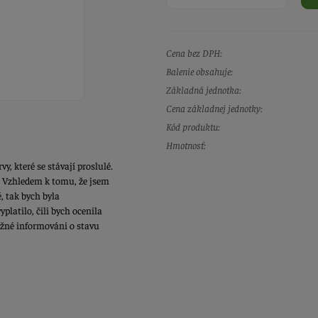
Cena bez DPH:
Balenie obsahuje:
Základná jednotka:
Cena základnej jednotky:
Kód produktu:
Hmotnosť:
, které se stávají proslulé.
k. Vzhledem k tomu, že jsem
, tak bych byla
yplatilo, čili bych ocenila
běžné informováni o stavu