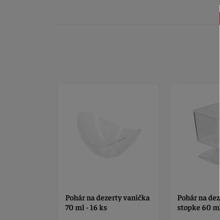
rty vanička
Pohár na dezerty na
Pohár Panna
stopke 60 ml - 12 ks
ml - 6 ks