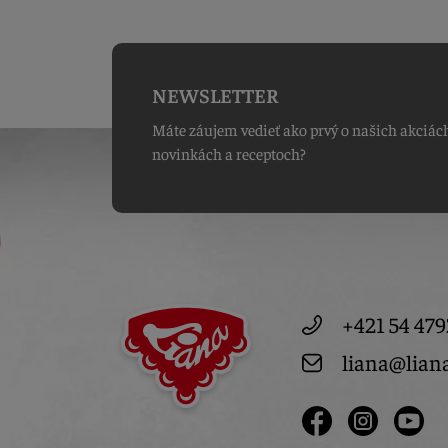
NEWSLETTER
Máte záujem vedieť ako prvý o našich akciác
novinkách a receptoch?
+421 54 479
liana@lian