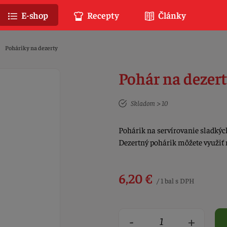
E-shop
Recepty
Články
Poháriky na dezerty
Pohár na dezert
Skladom > 10
Pohárik na servírovanie sladkých
Dezertný pohárik môžete využiť 
6,20 €
/ 1 bal s DPH
-
+