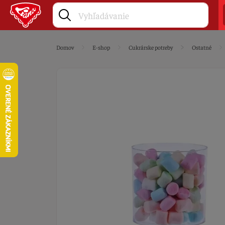
Domov
E-shop
Cukrárske potreby
Ostatné