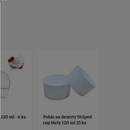
zerty Striped
Pohár na dezerty vanička
Pohár na d
20 ml 25 ks
70 ml - 16 ks
stopke 60 