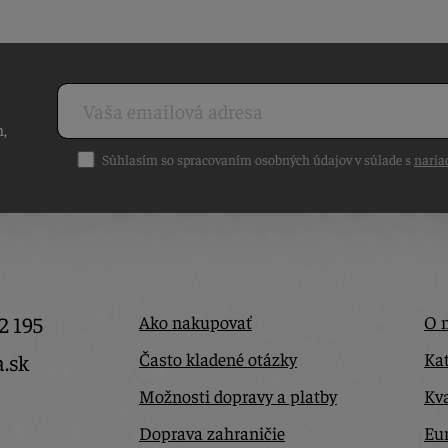
h,
Súhlasím so spracovaním osobných údajov v súlade s
naria
2 195
Ako nakupovať
O 
Často kladené otázky
Kat
a.sk
Možnosti dopravy a platby
Kva
Doprava zahraničie
Eur