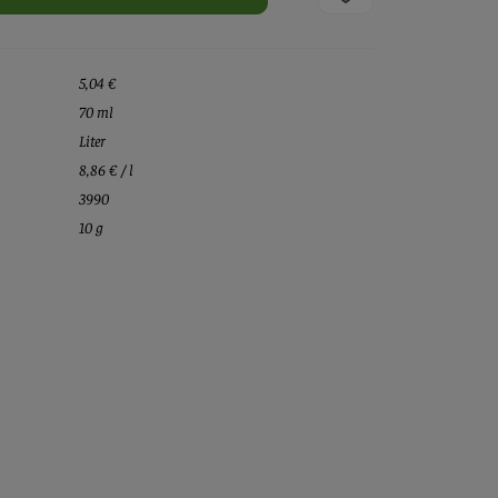
5,04 €
70 ml
Liter
8,86 € / l
3990
10 g