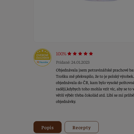
100%
Pridané: 24.01.2023
Objednávala jsem potravinářské prachové barvy
Trošku mě překvapilo, že to je polský výrobe
objednávala do ČR, kam bylo vysoké poštovné
raději,kdybych toho mohla vzít víc, aby se to v
větší výběr třeba čokolád atd. Líbí se mi prů
objednávky.
Popis
Recepty