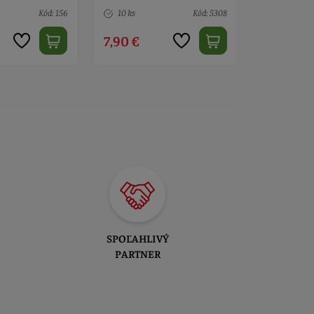
Kód: 5308
> 10
Kód: 8360
> 10
2,30 €
2,30 €
SPOĽAHLIVÝ
PARTNER