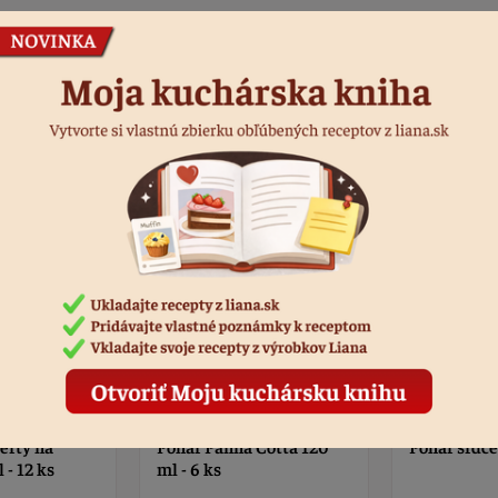
Podobné produkty
 Cotta 120
Pohár srdce 120 ml - 6 ks
Pohár na de
cup biely 1