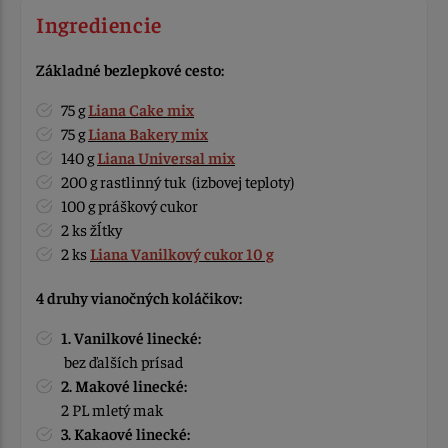
Ingrediencie
Základné bezlepkové cesto:
75 g
Liana Cake mix
75 g
Liana Bakery mix
140 g
Liana Universal mix
200 g rastlinný tuk (izbovej teploty)
100 g práškový cukor
2 ks žĺtky
2 ks
Liana Vanilkový cukor 10 g
4 druhy vianočných koláčikov:
1. Vanilkové linecké:
bez ďalších prísad
2. Makové linecké:
2 PL mletý mak
3. Kakaové linecké: