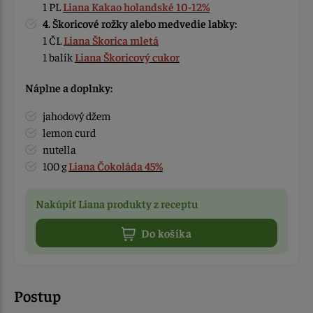
1 PL
Liana Kakao holandské 10-12%
4. Škoricové rožky alebo medvedie labky:
1 ČL
Liana Škorica mletá
1 balík
Liana Škoricový cukor
Náplne a doplnky:
jahodový džem
lemon curd
nutella
100 g
Liana Čokoláda 45%
Nakúpiť Liana produkty z receptu
Do košíka
Postup