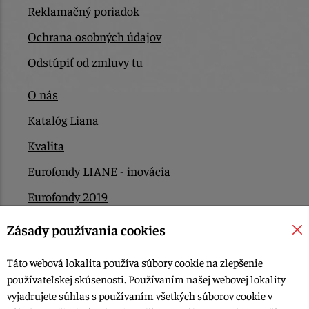
Reklamačný poriadok
Ochrana osobných údajov
Odstúpiť od zmluvy tu
O nás
Katalóg Liana
Kvalita
Eurofondy LIANE - inovácia
Eurofondy 2019
Eurofondy 2022/2023
Zásady používania cookies
EÚ Plán obnovy
Táto webová lokalita používa súbory cookie na zlepšenie
Kontakt
používateľskej skúsenosti. Používaním našej webovej lokality
vyjadrujete súhlas s používaním všetkých súborov cookie v