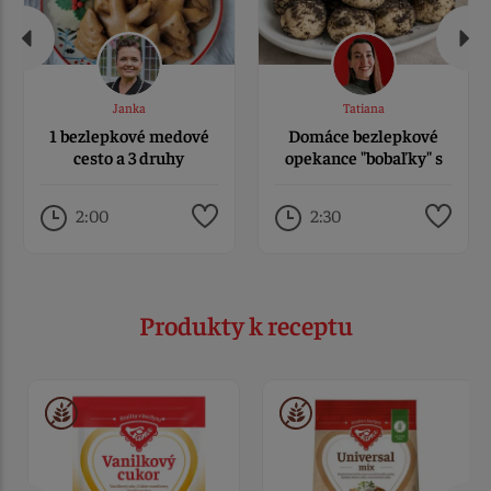
Janka
Tatiana
1 bezlepkové medové
Domáce bezlepkové
cesto a 3 druhy
opekance "bobaľky" s
perníkov
makom
2:00
2:30
Produkty k receptu