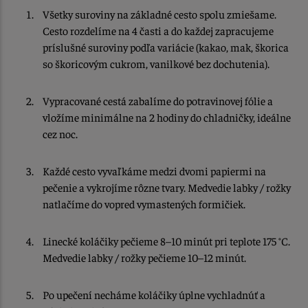
Všetky suroviny na základné cesto spolu zmiešame.
Cesto rozdelíme na 4 časti a do každej zapracujeme
príslušné suroviny podľa variácie (kakao, mak, škorica
so škoricovým cukrom, vanilkové bez dochutenia).
Vypracované cestá zabalíme do potravinovej fólie a
vložíme minimálne na 2 hodiny do chladničky, ideálne
cez noc.
Každé cesto vyvaľkáme medzi dvomi papiermi na
pečenie a vykrojíme rôzne tvary. Medvedie labky / rožky
natlačíme do vopred vymastených formičiek.
Linecké koláčiky pečieme 8–10 minút pri teplote 175 °C.
Medvedie labky / rožky pečieme 10–12 minút.
Po upečení necháme koláčiky úplne vychladnúť a