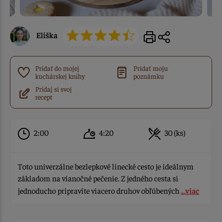
Eliška
Pridať do mojej
Pridať moju
kuchárskej knihy
poznámku
Pridaj si svoj
recept
2:00
4:20
30 (ks)
Toto univerzálne bezlepkové linecké cesto je ideálnym
základom na vianočné pečenie. Z jedného cesta si
jednoducho pripravíte viacero druhov obľúbených
...viac