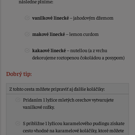
následne plníme:
vanilkové linecké
– jahodovým džemom
makové linecké
– lemon curdom
kakaové linecké
– nutellou (a z vrchu
dekorujeme roztopenou čokoládou a posypom)
Dobrý tip:
Z tohto cesta môžete pripraviť aj ďalšie koláčiky:
Pridaním 1 lyžice mletých orechov vytvarujete
vanilkové rožky.
S približne 1 lyžicou karamelového pudingu získate
cesto vhodné na karamelové koláčiky, ktoré môžete