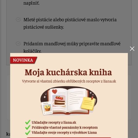
naplniť.
Mleté pistácie alebo pistáciové maslo vytvoria
pistáciové sušienky.
Pridaním mandľovej múky pripravíte mandľové
koláčiky.
Ohodnotiť recept
Prihláste sa, ak chcete pridať hodnotenie.
Prihlásiť sa
kariana K.