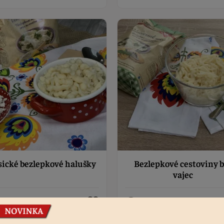
sické bezlepkové halušky
Bezlepkové cestoviny 
vajec
0:20
0:30