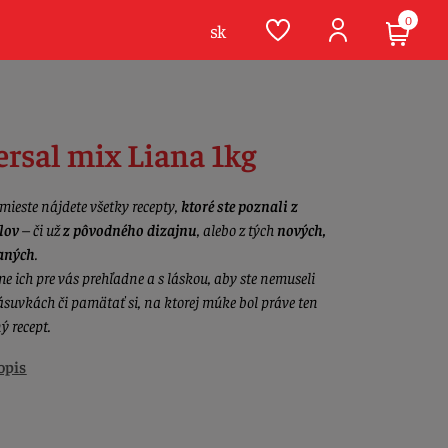
0
sk
rsal mix Liana 1kg
ieste nájdete všetky recepty,
ktoré ste poznali z
lov
– či už
z pôvodného dizajnu
, alebo z tých
nových,
aných
.
me ich pre vás prehľadne a s láskou, aby ste nemuseli
ásuvkách či pamätať si, na ktorej múke bol práve ten
ý recept.
opis