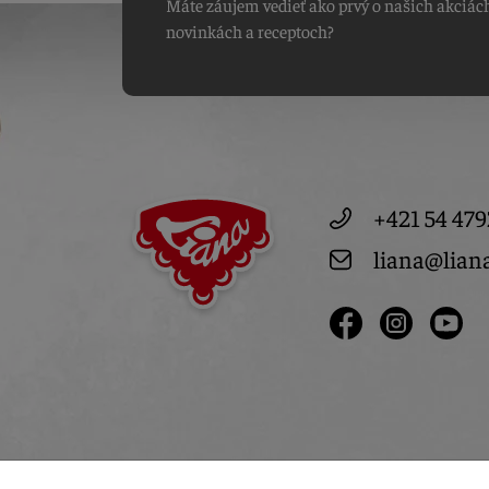
Máte záujem vedieť ako prvý o našich akciác
novinkách a receptoch?
+421 54 479
liana@lian