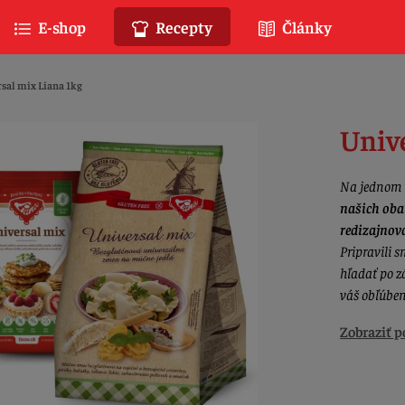
E-shop
Recepty
Články
sal mix Liana 1kg
Unive
Na jednom m
našich oba
redizajnov
Pripravili s
hľadať po z
váš obľúben
Zobraziť p