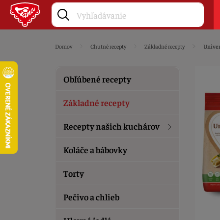
Domov
Chutné recepty
Základné recepty
Univer
Obľúbené recepty
Základné recepty
Recepty našich kuchárov
Koláče a bábovky
Torty
Pečivo a chlieb