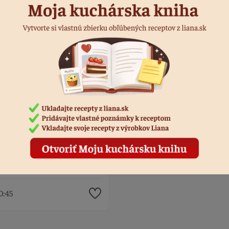
zlepkové jahodové gule z
tvarohového cesta
0:45