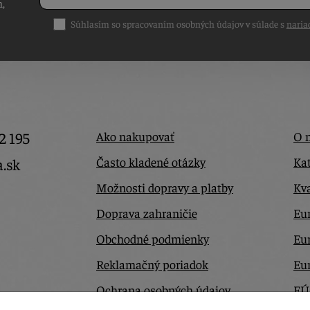
h,
Súhlasím so spracovaním osobných údajov v súlade s
naria
2 195
Ako nakupovať
O 
Často kladené otázky
Kat
a.sk
Možnosti dopravy a platby
Kva
Doprava zahraničie
Eur
Obchodné podmienky
Eu
Reklamačný poriadok
Eu
Ochrana osobných údajov
EÚ