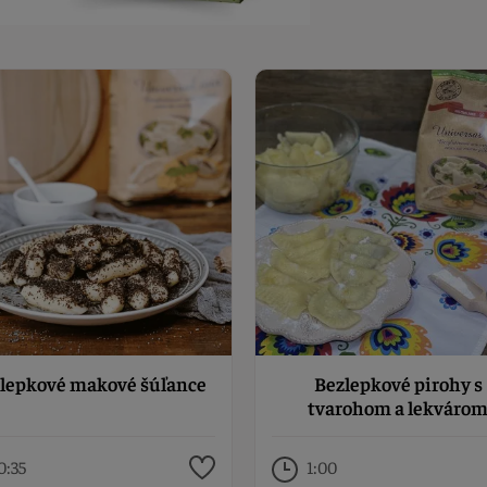
lepkové makové šúľance
Bezlepkové pirohy s
tvarohom a lekváro
0:35
1:00