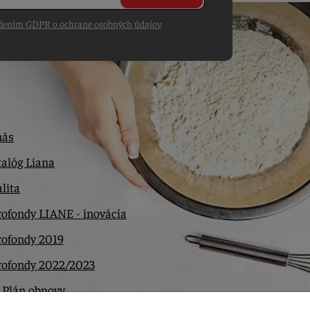
dením GDPR o ochrane osobných údajov
.
nás
alóg Liana
lita
ofondy LIANE - inovácia
rofondy 2019
rofondy 2022/2023
 Plán obnovy