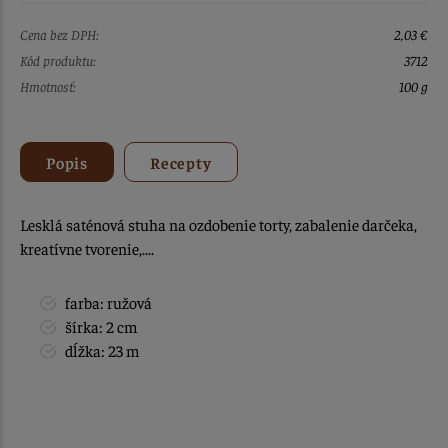
Cena bez DPH:
2,03 €
Kód produktu:
3712
Hmotnosť:
100 g
Popis
Recepty
Lesklá saténová stuha na ozdobenie torty, zabalenie darčeka,
kreatívne tvorenie,....
farba: ružová
šírka: 2 cm
dĺžka: 23 m