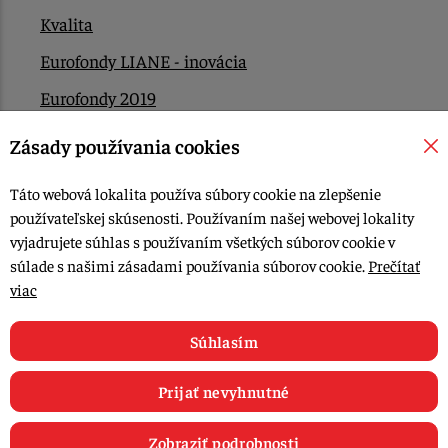
Kvalita
Eurofondy LIANE - inovácia
Eurofondy 2019
Eurofondy 2022/2023
Zásady používania cookies
EÚ Plán obnovy
Táto webová lokalita používa súbory cookie na zlepšenie
Kontakt
používateľskej skúsenosti. Používaním našej webovej lokality
vyjadrujete súhlas s používaním všetkých súborov cookie v
súlade s našimi zásadami používania súborov cookie.
Prečítať
© 2015-2026, LIANA GOLIAŠ s.r.o. všetky práva vyhradené.
viac
Upraviť nastavenia Cookies
Web dizajn: MARLOW DESIGN
Súhlasím
Prijať nevyhnutné
Zobraziť podrobnosti
0