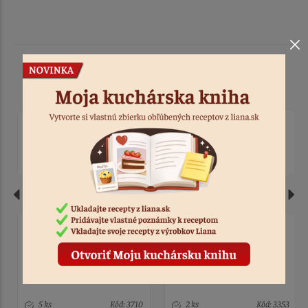
Podobné produkty
Stuha satén strieborná 2
Stuha organza zelená 38
cm x 23 m
mm - 23 m
5 ks
Kód: 3710
2 ks
Kód: 3353