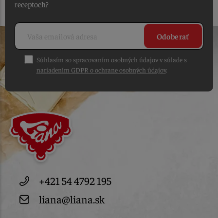
receptoch?
Odoberať
Súhlasím so spracovaním osobných údajov v súlade s
nariadením GDPR o ochrane osobných údajov
.
+421 54 4792 195
liana@liana.sk