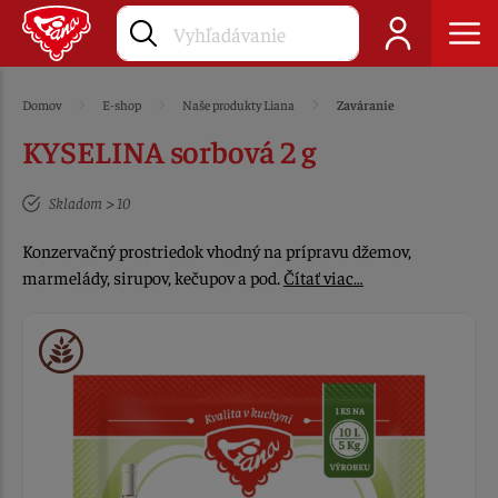
Domov
E-shop
Naše produkty Liana
Zaváranie
KYSELINA sorbová 2 g
Skladom > 10
Konzervačný prostriedok vhodný na prípravu džemov,
marmelády, sirupov, kečupov a pod.
Čítať viac…