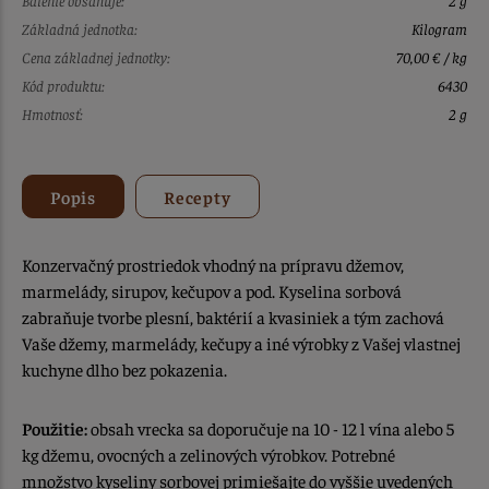
Základná jednotka:
Kilogram
Cena základnej jednotky:
70,00 € / kg
Kód produktu:
6430
Hmotnosť:
2 g
Popis
Recepty
Konzervačný prostriedok vhodný na prípravu džemov,
marmelády, sirupov, kečupov a pod. Kyselina sorbová
zabraňuje tvorbe plesní, baktérií a kvasiniek a tým zachová
Vaše džemy, marmelády, kečupy a iné výrobky z Vašej vlastnej
kuchyne dlho bez pokazenia.
Použitie:
obsah vrecka sa doporučuje na 10 - 12 l vína alebo 5
kg džemu, ovocných a zelinových výrobkov. Potrebné
množstvo kyseliny sorbovej primiešajte do vyššie uvedených