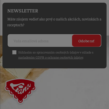
NEWSLETTER
Máte záujem vedieť ako prvý o našich akciách, novinkách a
receptoch?
Odoberať
Súhlasím so spracovaním osobných údajov v súlade s
nariadením GDPR o ochrane osobných údajov
.