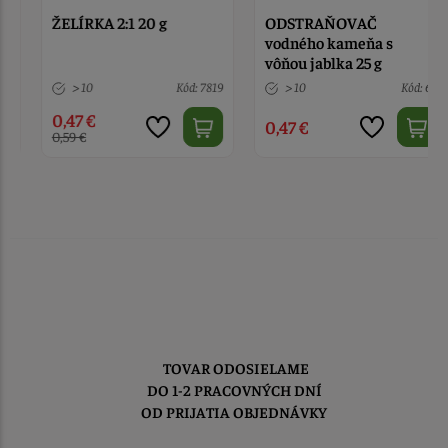
ŽELÍRKA 2:1 20 g
ODSTRAŇOVAČ
vodného kameňa s
vôňou jablka 25 g
> 10
Kód: 7819
> 10
Kód: 62
0,47 €
0,47 €
0,59 €
TOVAR ODOSIELAME
DO 1-2 PRACOVNÝCH DNÍ
OD PRIJATIA OBJEDNÁVKY