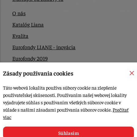
O nás
Katalóg Liana
Kvalita
Eurofondy LIANE - inovácia
Eurofondy 2019
Eurofondy 2022/2023
Zásady používania cookies
EÚ Plán obnovy
Táto webová lokalita používa súbory cookie na zlepšenie
Kontakt
používateľskej skúsenosti. Používaním našej webovej lokality
vyjadrujete súhlas s používaním všetkých súborov cookie v
súlade s našimi zásadami používania súborov cookie.
Prečítať
© 2015-2026, LIANA GOLIAŠ s.r.o. všetky práva vyhradené.
viac
Upraviť nastavenia Cookies
Web dizajn: MARLOW DESIGN
Súhlasím