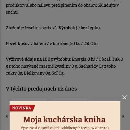
produktov alebo nálevu pred plnením do obalov. Skladujte v
suchu.
Zloženie:
kyselina sorbová.
Výrobok je bez lepku.
Počet kusov v balení / v kartóne:
50 ks / 2500 ks
Výživové údaje na 100g výrobku:
Energia 0 kJ / 0 kcal, Tuk 0
g z toho nasýtené mastné kyseliny 0 g, Sacharidy 0g z toho
cukry 0g, Bielkoviny 0g, Soľ 0g.
V týchto predajnach už dnes