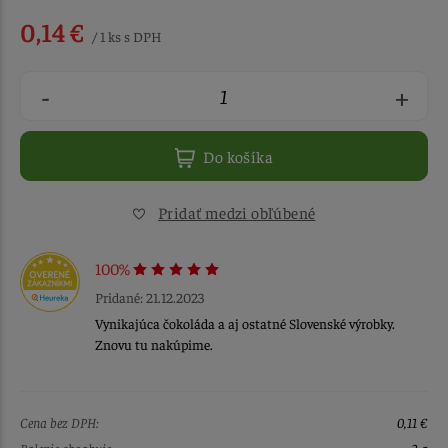
0,14 €
/ 1 ks s DPH
-
+
Do košíka
Pridať medzi obľúbené
100%
Pridané: 21.12.2023
Vynikajúca čokoláda a aj ostatné Slovenské výrobky.
Znovu tu nakúpime.
Cena bez DPH:
0,11 €
Balenie obsahuje:
2 g