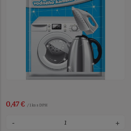
0,47 €
/ 1 ks s DPH
-
+