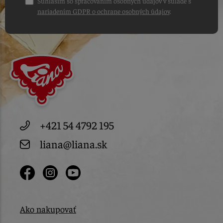
Súhlasím so spracovaním osobných údajov v súlade s
nariadením GDPR o ochrane osobných údajov
.
+421 54 4792 195
liana@liana.sk
Ako nakupovať