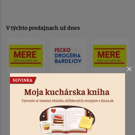
V týchto predajnach už dnes
Podobné produkty