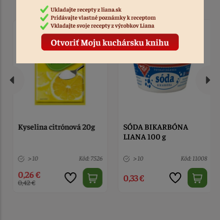
Kyselina citrónová 20g
SÓDA BIKARBÓNA
LIANA 100 g
> 10
Kód: 7526
> 10
Kód: 11008
0,26 €
0,33 €
0,42 €