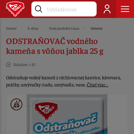
Domov
E-shop
Naše produkty Liana
Ostatné
ODSTRAŇOVAČ vodného
kameňa s vôňou jablka 25 g
Skladom > 10
Odstraňuje vodný kameň z rýchlovarnej kanvice, kávovaru,
práčky, umývačky riadu, umývadla, vane.
Čítať viac…