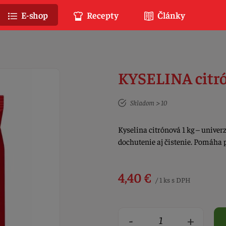
E-shop
Recepty
Články
KYSELINA citró
Skladom > 10
Kyselina citrónová 1 kg – unive
dochutenie aj čistenie. Pomáha 
4,40 €
/ 1 ks s DPH
-
+