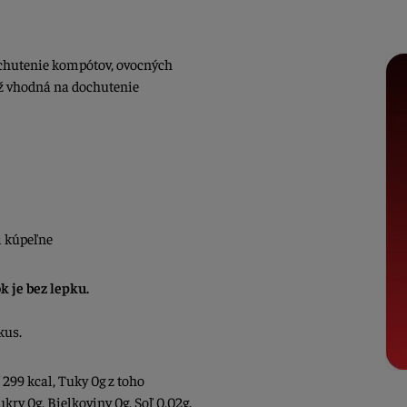
ochutenie kompótov, ovocných
iež vhodná na dochutenie
či kúpeľne
k je bez lepku.
kus.
 299 kcal, Tuky 0g z toho
kry 0g, Bielkoviny 0g, Soľ 0,02g.