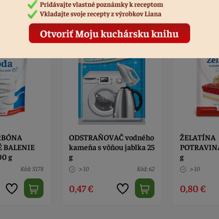
AČ vodného
ŽELATÍNA
ŽELATÍNA
ňou jablka 25
POTRAVINÁRSKA číra 20
POTRAVINÁ
g
1kg
Kód: 62
> 10
Kód: 7209
> 10
0,80 €
15,90 €