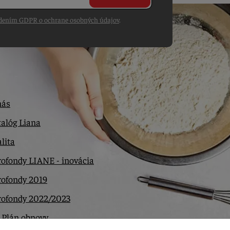
dením GDPR o ochrane osobných údajov
.
nás
alóg Liana
lita
ofondy LIANE - inovácia
rofondy 2019
rofondy 2022/2023
 Plán obnovy