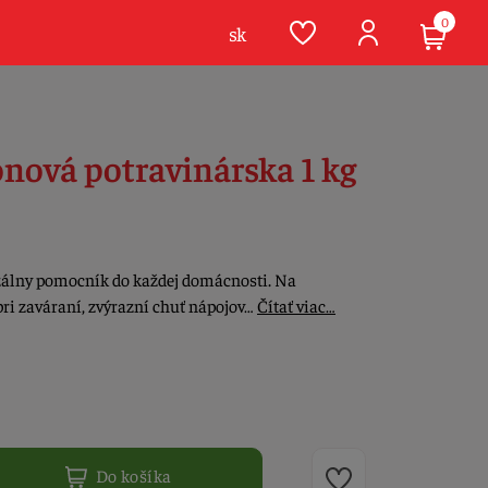
0
sk
nová potravinárska 1 kg
rzálny pomocník do každej domácnosti. Na
pri zaváraní, zvýrazní chuť nápojov…
Čítať viac…
Do košíka