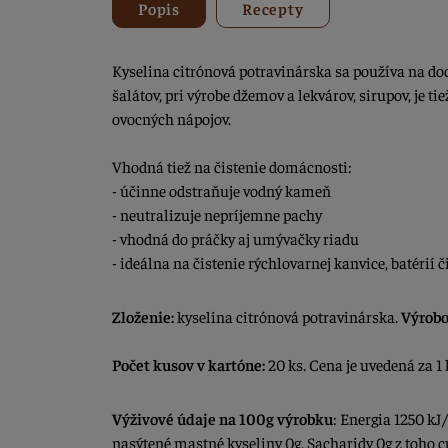
Popis
Recepty
Kyselina citrónová potravinárska sa používa na d
šalátov, pri výrobe džemov a lekvárov, sirupov, je t
ovocných nápojov.
Vhodná tiež na čistenie domácnosti:
- účinne odstraňuje vodný kameň
- neutralizuje nepríjemne pachy
- vhodná do práčky aj umývačky riadu
- ideálna na čistenie rýchlovarnej kanvice, batérií 
Zloženie:
kyselina citrónová potravinárska.
Výrobo
Počet kusov v kartóne:
20 ks. Cena je uvedená za 1 
Výživové údaje na 100g výrobku
: Energia 1250 kJ/
nasýtené mastné kyseliny 0g, Sacharidy 0g z toho cu