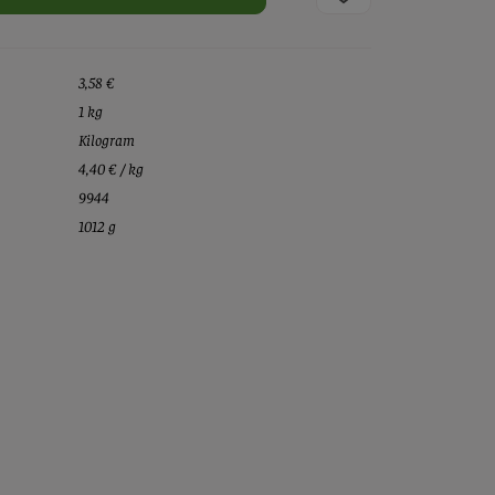
3,58 €
1 kg
Kilogram
4,40 € / kg
9944
1012 g