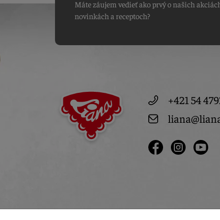
Máte záujem vedieť ako prvý o našich akciác
novinkách a receptoch?
+421 54 479
liana@lian