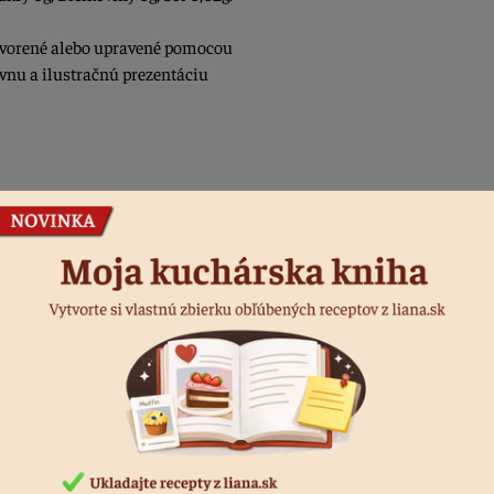
vytvorené alebo upravené pomocou
ívnu a ilustračnú prezentáciu
Podobné produkty