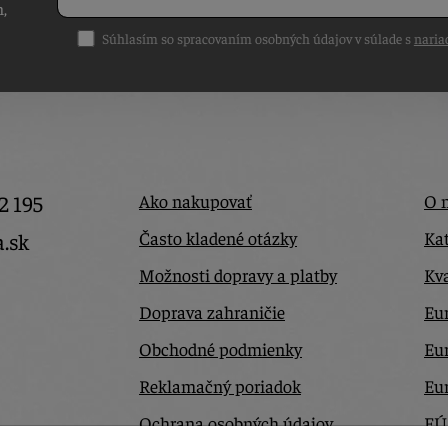
h,
Súhlasím so spracovaním osobných údajov v súlade s
naria
2 195
Ako nakupovať
O 
Často kladené otázky
Kat
a.sk
Možnosti dopravy a platby
Kva
Doprava zahraničie
Eur
Obchodné podmienky
Eu
Reklamačný poriadok
Eu
Ochrana osobných údajov
EÚ