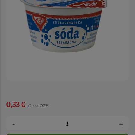
0,33 €
/ 1 ks s DPH
-
+