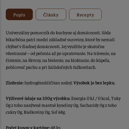
Popis
Články
Recepty
Univerzálny pomocník do kuchyne aj domácnosti. Sóda
bikarbóna patrí medzi základné suroviny, ktoré by nemali
chýbať v žiadnej domácnosti. Jej využitie je skutočne
všestranné – od pečenia až po upratovanie. Na trávenie, na
čistenie, na škvrny, na bielenie, na kloktanie, do kúpeľa,
pohlcovač pachu a pri žalúdočných ťažkostiach.
Zloženie:
hydrogénuhličitan sodný.
Výrobok je bez lepku.
Výživové údaje na 100g výrobku:
Energia 0 kJ / 0 kcal, Tuky
0g z toho nasýtené mastné kyseliny 0g, Sacharidy 0g z toho
cukry 0g, Bielkoviny 0g, Soľ 68g.
Počet kusov v kartóne:
48 ks