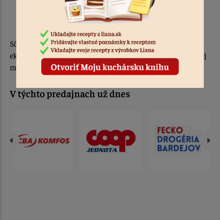
odstránenie mastnoty a olejových škvŕn
neutralizácia nepríjemných pachov
Sóda bikarbóna Liana je jednoduchý, cenovo dostupný a
ekologický pomocník, ktorý nájde uplatnenie takmer v každej
miestnosti vášho domova.
V týchto predajnach už dnes