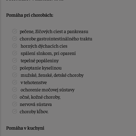
Pomáha pri chorobách:
pečene, žlčových ciest a pankreasu
chorobe gastrointestinálného traktu
horných dýchacích cies
spálení slnkom, pri oparení
tepelné popáleniny
poleptanie kyselinou
mužské, ženské, detské choroby
v tehotenstve
ochorenie močovej sústavy
očné, kožné choroby,
nervová sústava
choroby kĺbov.
Pomáha v kuchyni