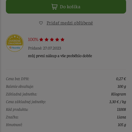
Do košíka
Pridať medzi obľúbené
100%
Pridané: 27.07.2023
můj první nákup a vše proběhlo dobře
Cena bez DPH:
0,27 €
Balenie obsahuje:
100 g
Základná jednotka:
Kilogram
Cena základnej jednotky:
3,30 € / kg
Kód produktu:
11008
Značka:
Liana
Hmotnosť:
105 g