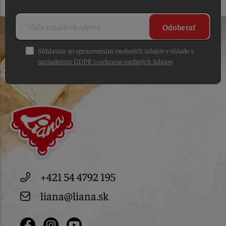
Odoberať
Súhlasím so spracovaním osobných údajov v súlade s
nariadením GDPR o ochrane osobných údajov
.
+421 54 4792 195
liana@liana.sk