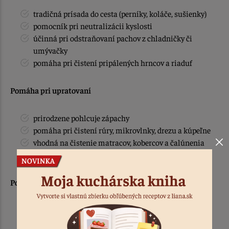
tradičná prísada do cesta (perníky, koláče, sušienky)
pomocník pri neutralizácii kyslosti
účinná pri odstraňovaní pachov z chladničky či
umývačky
pomáha pri čistení pripálených hrncov a riaduf
Pomáha pri upratovaní
prirodzene pohlcuje zápachy
pomáha pri čistení rúry, mikrovlnky, drezu a kúpeľne
vhodná na čistenie matracov, kobercov a čalúnenia
osvieži práčku a podporí účinnosť prania
Pomáha v domácnosti a dielni
čistenie plastových, chrómovaných a gumených
povrchov