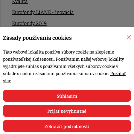
Kvalita
Eurofondy LIANE - inovácia
Eurofondy 2019
Eurofondy 2022/2023
Zásady používania cookies
EÚ Plán obnovy
Táto webová lokalita používa súbory cookie na zlepšenie
Kontakt
používateľskej skúsenosti. Používaním našej webovej lokality
vyjadrujete súhlas s používaním všetkých súborov cookie v
súlade s našimi zásadami používania súborov cookie.
Prečítať
© 2015-2026, LIANA GOLIAŠ s.r.o. všetky práva vyhradené.
viac
Upraviť nastavenia Cookies
Web dizajn: MARLOW DESIGN
Súhlasím
Prijať nevyhnutné
Zobraziť podrobnosti
0