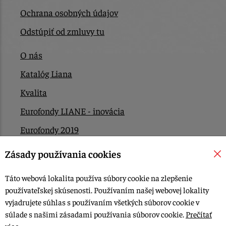
Ochrana osobných údajov
Odstúpiť od zmluvy tu
O nás
Katalóg Liana
Kvalita
Eurofondy LIANE - inovácia
Eurofondy 2019
Eurofondy 2022/2023
Zásady používania cookies
EÚ Plán obnovy
Táto webová lokalita používa súbory cookie na zlepšenie
Kontakt
používateľskej skúsenosti. Používaním našej webovej lokality
vyjadrujete súhlas s používaním všetkých súborov cookie v
súlade s našimi zásadami používania súborov cookie.
Prečítať
© 2015-2026, LIANA GOLIAŠ s.r.o. všetky práva vyhradené.
viac