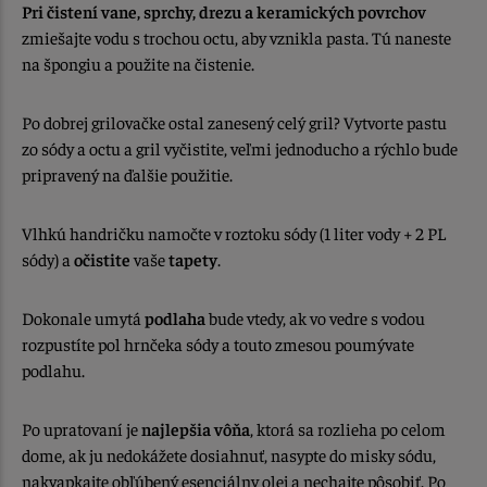
Pri čistení vane, sprchy, drezu a keramických povrchov
zmiešajte vodu s trochou octu, aby vznikla pasta. Tú naneste
na špongiu a použite na čistenie.
Po dobrej grilovačke ostal zanesený celý gril? Vytvorte pastu
zo sódy a octu a gril vyčistite, veľmi jednoducho a rýchlo bude
pripravený na ďalšie použitie.
Vlhkú handričku namočte v roztoku sódy (1 liter vody + 2 PL
sódy) a
očistite
vaše
tapety
.
Dokonale umytá
podlaha
bude vtedy, ak vo vedre s vodou
rozpustíte pol hrnčeka sódy a touto zmesou poumývate
podlahu.
Po upratovaní je
najlepšia vôňa
, ktorá sa rozlieha po celom
dome, ak ju nedokážete dosiahnuť, nasypte do misky sódu,
nakvapkajte obľúbený esenciálny olej a nechajte pôsobiť. Po