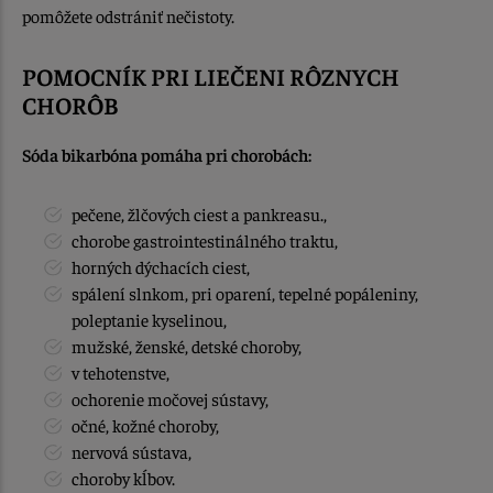
pomôžete odstrániť nečistoty.
POMOCNÍK PRI LIEČENI RÔZNYCH
CHORÔB
Sóda bikarbóna pomáha pri chorobách:
pečene, žlčových ciest a pankreasu.,
chorobe gastrointestinálného traktu,
horných dýchacích ciest,
spálení slnkom, pri oparení, tepelné popáleniny,
poleptanie kyselinou,
mužské, ženské, detské choroby,
v tehotenstve,
ochorenie močovej sústavy,
očné, kožné choroby,
nervová sústava,
choroby kĺbov.