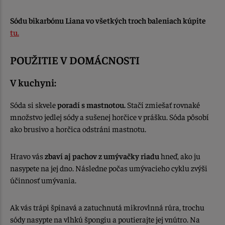
Sódu bikarbónu Liana vo všetkých troch baleniach kúpite
tu.
POUŽITIE V DOMÁCNOSTI
V kuchyni:
Sóda si skvele
poradí s mastnotou.
Stačí zmiešať rovnaké
množstvo jedlej sódy a sušenej horčice v prášku. Sóda pôsobí
ako brusivo a horčica odstráni mastnotu.
Hravo vás
zbaví aj pachov z umývačky riadu
hneď, ako ju
nasypete na jej dno. Následne počas umývacieho cyklu zvýši
účinnosť umývania.
Ak vás trápi špinavá a zatuchnutá mikrovlnná rúra, trochu
sódy nasypte na vlhkú špongiu a poutierajte jej vnútro. Na