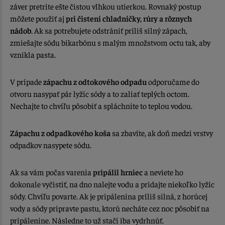
záver pretrite ešte čistou vlhkou utierkou. Rovnaký postup
môžete použiť aj
pri čistení chladničky, rúry a rôznych
nádob
. Ak sa potrebujete odstrániť príliš silný zápach,
zmiešajte sódu bikarbónu s malým množstvom octu tak, aby
vznikla pasta.
V prípade
zápachu z odtokového odpadu
odporučame do
otvoru nasypať pár lyžíc sódy a to zaliať teplých octom.
Nechajte to chvíľu pôsobiť a spláchnite to teplou vodou.
Zápachu z odpadkového koša
sa zbavíte, ak doň medzi vrstvy
odpadkov nasypete sódu.
Ak sa vám počas varenia
pripálil hrniec
a neviete ho
dokonale vyčistiť, na dno nalejte vodu a pridajte niekoľko lyžíc
sódy. Chvíľu povarte. Ak je pripálenina príliš silná, z horúcej
vody a sódy pripravte pastu, ktorú necháte cez noc pôsobiť na
pripálenine. Následne to už stačí iba vydrhnúť.