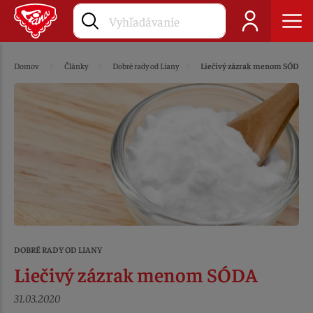
Domov
Články
Dobré rady od Liany
Liečivý zázrak menom SÓDA
DOBRÉ RADY OD LIANY
Liečivý zázrak menom SÓDA
31.03.2020