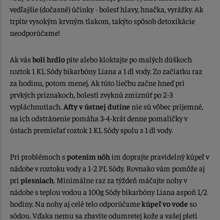
vedľajšie (dočasné) účinky - bolesť hlavy, hnačka, vyrážky. Ak
trpíte vysokým krvným tlakom, takýto spôsob detoxikácie
neodporúčame!
Ak vás
bolí hrdlo
pite alebo kloktajte po malých dúškoch
roztok 1 KL Sódy bikarbóny Liana a 1 dl vody. Zo začiatku raz
za hodinu, potom menej. Ak túto liečbu začne hneď pri
prvkých príznakoch, bolestí zvyknú zmiznúť po 2-3
vypláchnutiach.
Afty v ústnej dutine
nie sú vôbec príjemné,
na ich odstránenie pomáha 3-4-krát denne pomaličky v
ústach premieľať roztok 1 KL Sódy spolu s 1 dl vody.
Pri problémoch s
potením nôh
im doprajte pravidelný kúpeľ v
nádobe v roztoku vody a 1-2 PL Sódy. Rovnako vám pomôže aj
pri
plesniach
. Minimálne raz za týždeň máčajte nohy v
nádobe s teplou vodou a 100g Sódy bikarbóny Liana aspoň 1/2
hodiny. Na nohy aj celé telo odporúčame
kúpeľ vo vode
so
sódou. Vďaka nemu sa zbavíte odumretej kože a vašej pleti