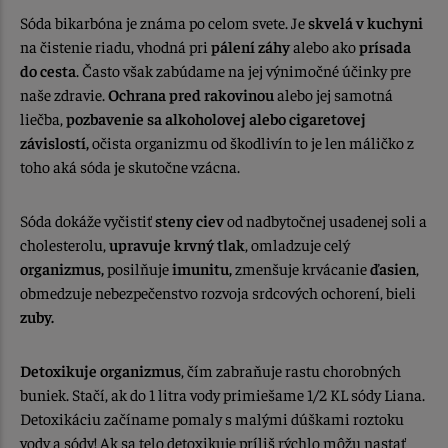
Sóda bikarbóna je známa po celom svete. Je
skvelá v kuchyni
na čistenie riadu, vhodná pri
pálení záhy
alebo ako
prísada
do cesta
. Často však zabúdame na jej výnimočné účinky pre
naše zdravie.
Ochrana pred rakovinou
alebo jej samotná
liečba,
pozbavenie sa alkoholovej alebo cigaretovej
závislostí,
očista organizmu od škodlivín to je len máličko z
toho aká sóda je skutočne vzácna.
Sóda dokáže vyčistiť
steny ciev
od nadbytočnej usadenej soli a
cholesterolu,
upravuje krvný tlak
, omladzuje celý
organizmus,
posilňuje
imunitu,
zmenšuje krvácanie
ďasien
,
obmedzuje nebezpečenstvo rozvoja srdcových ochorení, bieli
zuby.
Detoxikuje organizmus
, čím zabraňuje rastu chorobných
buniek. Stačí, ak do 1 litra vody primiešame 1/2 KL sódy Liana.
Detoxikáciu začíname pomaly s malými dúškami roztoku
vody a sódy! Ak sa telo detoxikuje príliš rýchlo môžu nastať