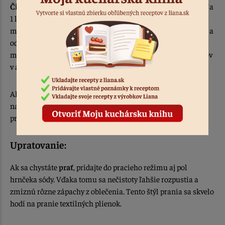
Čistenie matracov
so sódou je ten najjednoduchší spôsob! Na
1 lôžkový matrac potrebujete 4 PL sódy, 8 PL na 2 lôžkový
matrac. Sódu porozsypujte po matraci, jemne vyčistite kefou a
odložte na 4-8 hodín. Potom matrac povysávajte. Takto
môžete postupovať aj pri kobercoch, psích pelechoch, poťahov
v aute a čalúnenom nábytku.
Ak v detskej izbe nájdete dlho schovanú
zatuchnutú flašu
,
naplňte ju teplou vodou a pridajte lyžicku sódu. Dôkladne
pretrepte a umyte ako zvyčajne.
Upratovanie:
Ak sa chystáte
prať
, pridajte do pracieho režimu aj pol
hrnčeka sódy. Vďaka tomu sa nečistoty ľahšie rozpustia a
zmiznú rôzne zápachy z oblečenia. Tento štýl prania sa skvelo
hodí na pranie textilných plienok.