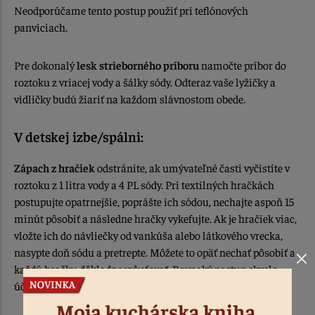
Neodporúčame tento postup použiť pri teflónových
panviciach.
Pre dokonalý
lesk strieborného príboru
namočte príbor do
roztoku z vriacej vody a šálky sódy. Odteraz vaše lyžičky a
vidličky budú žiariť na každom slávnostom obede.
V detskej izbe/spálni:
Zápach z hračiek
odstránite, ak umývateľné časti vyčistíte v
roztoku z 1 litra vody a 4 PL sódy. Pri textilných hračkách
postupujte opatrnejšie, poprášte ich sódou, nechajte aspoň 15
minút pôsobiť a následne hračky vykefujte. Ak je hračiek viac,
vložte ich do návliečky od vankúša alebo látkového vrecka,
nasypte doň sódu a pretrepte. Môžete to opäť nechať pôsobiť a
každú hračku dôkladne vykefovať. Rovnaký postup skvelo
účinkuje aj pri
zvieracích hračkách.