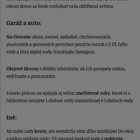
celom dome sa bude rozliehať vaša obľúbená aróma.
Garáž a auto:
Na čistenie
okien, svetiel, sedadiel, chrómovaných,
plastových a gumených povrchov použite roztok z 2 PL lyžíc
sódy a litra teplej vody. Nanášajte špongiou.
Olejové škvrny
z dlážky odstránite, ak ich posypete sódou,
vydrhnete a pozametáte.
S touto prácou sa spájajú aj veľmi
znečistené ruky
, ktoré si s
ľahkosťou umyjete 1 dielom sódy rozmiešanej v 3 dieloch vody.
Iné:
Ak máte rady
kvety
, ale nevydržia vám dlho nezúfajte! Do vázy
s vodou pridajte sódu. Tá vyrovná kyslosť vody a
pohlcuje