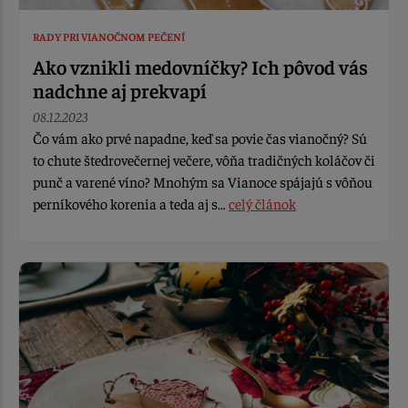
RADY PRI VIANOČNOM PEČENÍ
Ako vznikli medovníčky? Ich pôvod vás
nadchne aj prekvapí
08.12.2023
Čo vám ako prvé napadne, keď sa povie čas vianočný? Sú
to chute štedrovečernej večere, vôňa tradičných koláčov či
punč a varené víno? Mnohým sa Vianoce spájajú s vôňou
perníkového korenia a teda aj s…
celý článok