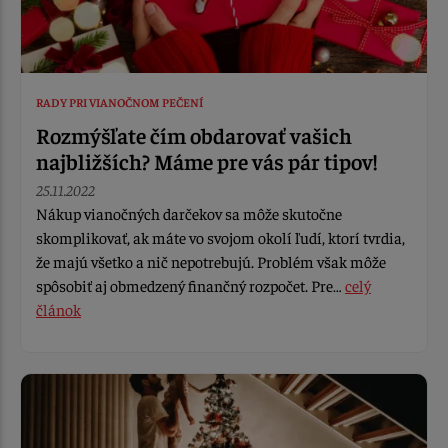
RADY PRI VIANOČNOM PEČENÍ
Rozmýšľate čím obdarovať vašich
najbližších? Máme pre vás pár tipov!
25.11.2022
Nákup vianočných darčekov sa môže skutočne
skomplikovať, ak máte vo svojom okolí ľudí, ktorí tvrdia,
že majú všetko a nič nepotrebujú. Problém však môže
spôsobiť aj obmedzený finančný rozpočet. Pre…
celý
článok