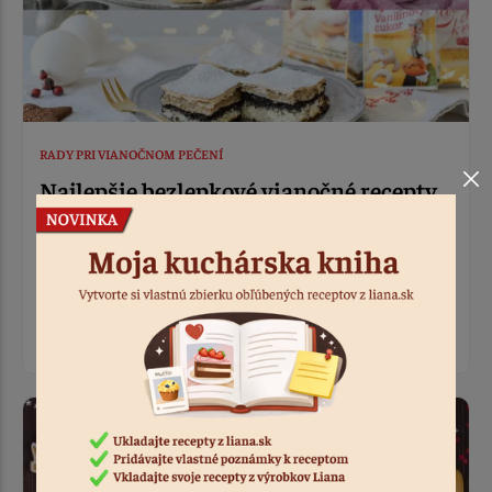
RADY PRI VIANOČNOM PEČENÍ
Najlepšie bezlepkové vianočné recepty
13.12.2021
Receptáre našich mám skrývajú skutočné kulinárske
poklady. Ich výnimočnosť sa ukrýva v malých zmenách v
recepte, ktoré si každá rodina upravila podľa svojich
chutí a preferencií. Ponúkame vám naše…
celý článok