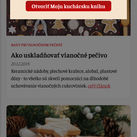
RADY PRI VIANOČNOM PEČENÍ
Ako uskladňovať vianočné pečivo
20.12.2019
Keramické nádoby, plechové krabice, alobal, plastové
dózy - to všetko sú skvelí pomocníci na dlhodobé
uchovávanie vianočných cukroviniek.
celý článok