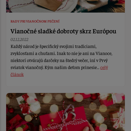
RADY PRI VIANOČNOM PEČENÍ
Vianočné sladké dobroty skrz Európou
02.12.2022
Každý národ je špecifický svojimi tradíciami,
zvyklosťami a chuťami. Inak to nie je ani na Vianoce,
niektorí otvárajú darčeky na štedrý večer, iní v Prvý
sviatok vianočný. Kým našim deťom prinesie…
celý
článok