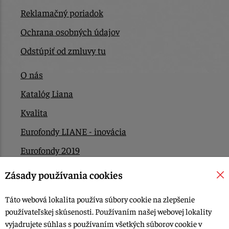
Reklamačný poriadok
Ochrana osobných údajov
Odstúpiť od zmluvy tu
O nás
Katalóg Liana
Kvalita
Eurofondy LIANE - inovácia
Eurofondy 2019
Eurofondy 2022/2023
Zásady používania cookies
EÚ Plán obnovy
Táto webová lokalita používa súbory cookie na zlepšenie
Kontakt
používateľskej skúsenosti. Používaním našej webovej lokality
vyjadrujete súhlas s používaním všetkých súborov cookie v