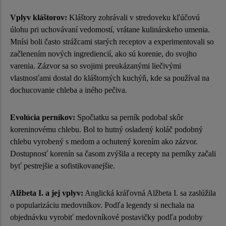
Vplyv kláštorov:
Kláštory zohrávali v stredoveku kľúčovú
úlohu pri uchovávaní vedomostí, vrátane kulinárskeho umenia.
Mnísi boli často strážcami starých receptov a experimentovali so
začlenením nových ingrediencií, ako sú korenie, do svojho
varenia. Zázvor sa so svojimi preukázanými liečivými
vlastnosťami dostal do kláštorných kuchýň, kde sa používal na
dochucovanie chleba a iného pečiva.
Evolúcia perníkov:
Spočiatku sa perník podobal skôr
koreninovému chlebu. Bol to hutný osladený koláč podobný
chlebu vyrobený s medom a ochutený korením ako zázvor.
Dostupnosť korenín sa časom zvýšila a recepty na perníky začali
byť pestrejšie a sofistikovanejšie.
Alžbeta I. a jej vplyv:
Anglická kráľovná Alžbeta I. sa zaslúžila
o popularizáciu medovníkov. Podľa legendy si nechala na
objednávku vyrobiť medovníkové postavičky podľa podoby