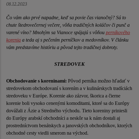
08.12.2023
Čo vám ako prvé napadne, keď sa povie čas vianočný? Sú to
chute štedrovečernej večere, vôňa tradičných koláčov či punč a
varené víno? Mnohým sa Vianoce spájajú s vôňou
perníkového
korenia
a teda aj s pečením perníčkov a medovníkov. V článku
vám predstavíme históriu a pôvod tejto tradičnej dobroty.
STREDOVEK
Obchodovanie s koreninami:
Pôvod perníka možno hľadať v
stredovekom obchodovaní s korením a v kulinárskych tradíciách
stredoveku v Európe. Korenie ako zázvor, škorica a čierne
korenie boli vysoko cenenými komoditami, ktoré sa do Európy
dovážali z Ázie a Stredného východu. Tieto koreniny priniesli
do Európy arabskí obchodníci a neskôr sa k nám dostali aj
prostredníctvom benátskych a janovských obchodníkov, ktorých
obchodné cesty viedli smerom na východ.