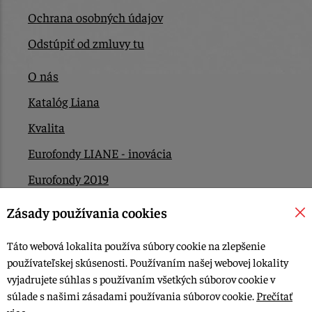
Ochrana osobných údajov
Odstúpiť od zmluvy tu
O nás
Katalóg Liana
Kvalita
Eurofondy LIANE - inovácia
Eurofondy 2019
Eurofondy 2022/2023
Zásady používania cookies
EÚ Plán obnovy
Táto webová lokalita používa súbory cookie na zlepšenie
Kontakt
používateľskej skúsenosti. Používaním našej webovej lokality
vyjadrujete súhlas s používaním všetkých súborov cookie v
súlade s našimi zásadami používania súborov cookie.
Prečítať
© 2015-2026, LIANA GOLIAŠ s.r.o. všetky práva vyhradené.
viac