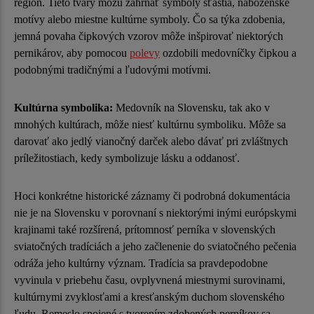
región. Tieto tvary môžu zahŕňať symboly šťastia, náboženské
motívy alebo miestne kultúrne symboly. Čo sa týka zdobenia,
jemná povaha čipkových vzorov môže inšpirovať niektorých
pernikárov, aby pomocou
polevy
ozdobili medovníčky čipkou a
podobnými tradičnými a ľudovými motívmi.
Kultúrna symbolika:
Medovník na Slovensku, tak ako v
mnohých kultúrach, môže niesť kultúrnu symboliku. Môže sa
darovať ako jedlý vianočný darček alebo dávať pri zvláštnych
príležitostiach, kedy symbolizuje lásku a oddanosť.
Hoci konkrétne historické záznamy či podrobná dokumentácia
nie je na Slovensku v porovnaní s niektorými inými európskymi
krajinami také rozšírená, prítomnosť perníka v slovenských
sviatočných tradíciách a jeho začlenenie do sviatočného pečenia
odráža jeho kultúrny význam. Tradícia sa pravdepodobne
vyvinula v priebehu času, ovplyvnená miestnymi surovinami,
kultúrnymi zvyklosťami a kresťanským duchom slovenského
ľudu. Remeslo spojené s tvorením zdobených perníkov sa