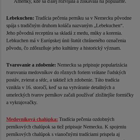
Ameriky, kde sa ďalej rozvíjala a získavala na popularite.
Lebekuchen:
Tradícia pečenia perníku sa v Nemecku pôvodne
spája s tradičným druhom koláča nazvaným „Lebekuchen“.
Jeho pôvodná receptúra sa skladá z medu, múky a korenia.
Lebkuchen má v Európskej únii štatút chráneného označenia
pôvodu, čo zdôrazňuje jeho kultúrny a historický význam.
Tvarovanie a zdobenie:
Nemecku sa pripisuje popularizácia
tvarovania medovníkov do rôznych foriem vrátane ľudských
postáv, zvierat a sŕdc, a taktiež ich zdobenie. Táto tradícia
vznikla v 16. storočí, keď sa na vytváranie detailných a
umeleckých tvarov perníkov začali používať zložitejšie formičky
a vykrajovačky.
Medovníková chalúpka:
Tradícia pečenia ozdobných
perníkových chalúpok sa tiež pripisuje Nemecku. K spojeniu
perníkových chalúpok s vianočnými tradíciami prispela aj