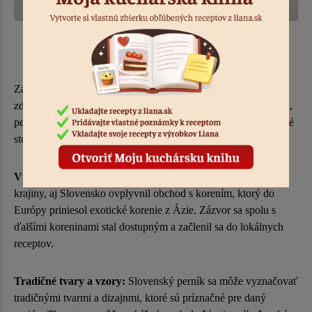
SLOVENSKO
Zatiaľ čo tradícia perníkov na Slovensku nie je tak dobre
zdokumentovaná ako v niektorých iných európskych krajinách,
pernikárstvo je súčasťou slovenského kultúrneho dedičstva dlhé
storočia.
Vplyv obchodovania s korením:
Ako mnohé iné európske
krajiny, aj Slovensko ovplyvnil obchod s korením, ktorý do
Európy priniesol exotické korenie z Ázie. Zázvor sa spolu s
ďalšími koreninami stal dostupným a začlenil sa do lokálnych
receptov.
Tradičné tvary a vzory:
Slovenský perník sa môže vyznačovať
tradičnými tvarmi a dizajnmi, ktoré sú príznačné pre daný