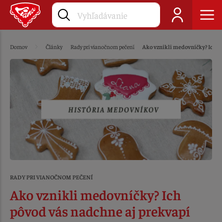
Domov
Články
Rady pri vianočnom pečení
Ako vznikli medovníčky? Ich p
RADY PRI VIANOČNOM PEČENÍ
Ako vznikli medovníčky? Ich
pôvod vás nadchne aj prekvapí