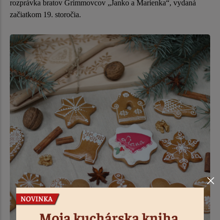
rozprávka bratov Grimmovcov „Janko a Marienka“, vydaná
začiatkom 19. storočia.