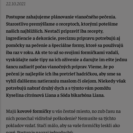
22.10.2021
Postupne zahajujeme plánovanie vianočného pečenia.
Starostlivo premýšľame o receptoch, ktorými potešíme
našich najbližších. Nestačí pripraviť iba recepty,
ingrediencie a dekorácie, precíznu prípravu potrebujú aj
pomôcky na pečenie a špeciálne formy, ktoré sa používajú
iba raz v roku. Ak ste to už so svojimi formičkami vzdali,
vyskúšajte naše tipy na ich oživenie a darujte im ešte jednu
šancu zažiariť počas vianočných príprav. Vieme, že po
pečení je najlepšie ich iba pretrieť hadričkou, aby sme sa
vyhli ďalšiemu natieraniu maslom či olejom. Niekedy však
potrebujú nabrať druhý dych a s týmto vám pomôžu
Kyselina citrónová Liana a Sóda bikarbóna Liana.
Majú
kovové formičky
u vás čestné miesto, no zub času na
nich ponechal viditeľné poškodenie? Nemusíte sa týchto
pokladov vzdať. Stačí málo, aby sa vaše formičky leskli ako
nové. Postup je naozaj jednoduchý: