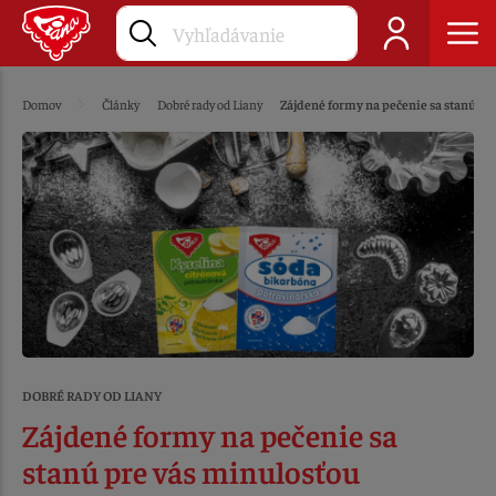
Domov
Články
Dobré rady od Liany
Zájdené formy na pečenie sa stanú pr
DOBRÉ RADY OD LIANY
Zájdené formy na pečenie sa
stanú pre vás minulosťou