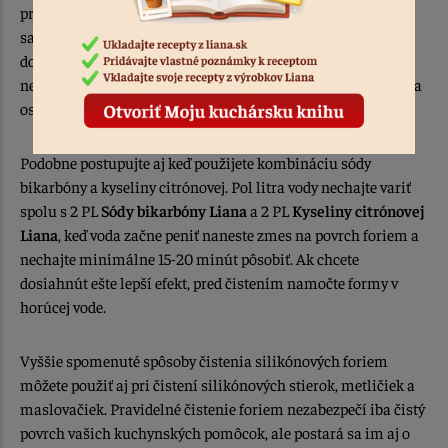
pridajte 3 PL
Sódy bikarbóny Liana
a 3 PL klasického
saponátu. Ponorte do nich formy a začnite variť. Po
dosiahnutí bodu varu, varte ešte 5 minút. Po odstavení
nechajte pôsobiť v roztoku ešte 20 minuť. Formu opláchnite a
osušte.
Podobne postupujte aj keď použijete kombináciu sódy
bikarbóny a kyseliny citrónovej. Pol litra vody nechajte variť
spolu s 2 PL
Sódy bikarbóny Liana
a 2 PL
Kyseliny citrónovej
Liana
, keď voda začne peniť naneste zmes na povrch foriem a
nechajte minimálne 15-20 minút pôsobiť. Ak chcete
dosiahnút ešte lepší efekt, pred čistením namočte formy v
horúcej vode.
Vyššie spomenuté spôsoby čistenia silikónových foriem
môžete použiť aj pri čistení silikónových stierok, metličiek a
maslovačiek. Pravidelné čistenie foriem nezabezpečí iba čistý
povrch vašich kuchynských pomôcok, ale postará sa im aj o