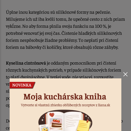
Úplne inou kategóriou sú silikónové formy na pečenie.
Milujeme ich už iba kvôli tomu, že upečené cesto z nich priam
vykĺzne. No aby forma plnila svoju funkciu na 100 %, je
potrebné venovať jej svoj čas. Čistenie hladkých silikónových
foriem nespôsobuje žiadne problémy. To neplatí pri čistení
foriem na bábovky či košíčky, ktoré obsahujú rôzne záhyby.
Kyselina cintrónová
je oddaným pomocníkom pri čistení
rôznych kuchynských potrieb, v prípade silikónových foriem
to platí dvojnásobne. V teplej vode, nie vriacej, rozpustite
vrecko
Kyseliny citrónovej Liana
, ponorte do roztoku
silikónové formy a nechajte pôsobiť 15-20 minút. Takto zíde
povlak aj z tých najužších záhybov. Na záver stačí formičky
opláchnuť a môžete piecť v čistom.
Dôkladnejšie vyčistenie dosiahnete s pomocou jedlej sódy, no
celý proces zaberie viac času. Do hrnca nalejte 4 litre vody,