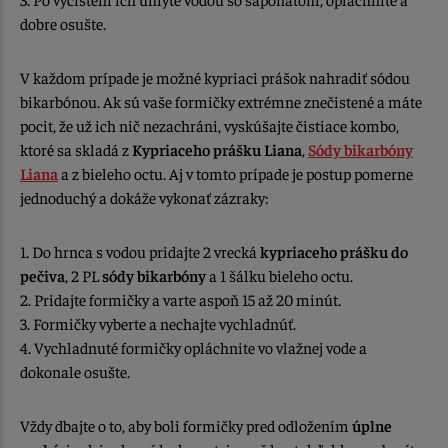
dobre osušte.
V každom prípade je možné kypriaci prášok nahradiť sódou
bikarbónou. Ak sú vaše formičky extrémne znečistené a máte
pocit, že už ich nič nezachráni, vyskúšajte čistiace kombo,
ktoré sa skladá z
Kypriaceho prášku Liana
,
Sódy bikarbóny
Liana
a z bieleho octu. Aj v tomto prípade je postup pomerne
jednoduchý a dokáže vykonať zázraky:
1. Do hrnca s vodou pridajte 2 vrecká
kypriaceho prášku do
pečiva
, 2 PL
sódy bikarbóny
a 1 šálku bieleho octu.
2. Pridajte formičky a varte aspoň 15 až 20 minút.
3. Formičky vyberte a nechajte vychladnúť.
4. Vychladnuté formičky opláchnite vo vlažnej vode a
dokonale osušte.
Vždy dbajte o to, aby boli formičky pred odložením
úplne