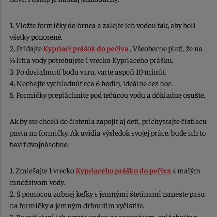
1. Vložte formičky do hrnca a zalejte ich vodou tak, aby boli
všetky ponorené.
2. Pridajte
Kypriaci prášok do pečiva
. Všeobecne platí, že na
¼ litra vody potrebujete 1 vrecko Kypriaceho prášku.
3. Po dosiahnutí bodu varu, varte aspoň 10 minút.
4. Nechajte vychladnúť cca 6 hodín, ideálne cez noc.
5. Formičky prepláchnite pod tečúcou vodu a dôkladne osušte.
Ak by ste chceli do čistenia zapojiť aj deti, prichystajte čistiacu
pastu na formičky. Ak uvidia výsledok svojej práce, bude ich to
baviť dvojnásobne.
1. Zmiešajte 1 vrecko
Kypriaceho prášku do pečiva
s malým
množstvom vody.
2. S pomocou zubnej kefky s jemnými štetinami naneste pasu
na formičky a jemným drhnutím vyčistite.
3. Po vyčistení ich umyte vodou so saponátom, opláchnite a