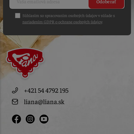
Odoberať
Súhlasím so spracovaním osobných údajov v súlade s
nariadením GDPR o ochrane osobných údajov
.
+421 54 4792 195
liana@liana.sk