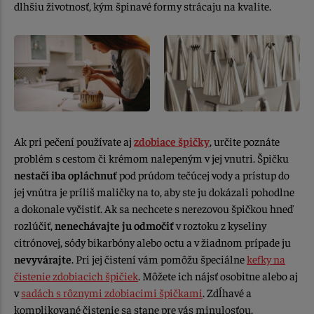
dlhšiu životnosť, kým špinavé formy strácaju na kvalite.
Ak pri pečení používate aj
zdobiace špičky
, určite poznáte
problém s cestom či krémom nalepeným v jej vnutri. Špičku
nestačí iba opláchnuť
pod prúdom tečúcej vody a prístup do
jej vnútra je príliš maličky na to, aby ste ju dokázali pohodlne
a dokonale vyčistiť. Ak sa nechcete s nerezovou špičkou hneď
rozlúčiť,
nenechávajte ju odmočiť
v roztoku z kyseliny
citrónovej, sódy bikarbóny alebo octu a v žiadnom prípade ju
nevyvárajte
. Pri jej čistení vám pomôžu špeciálne
kefky na
čistenie zdobiacich špičiek
. Môžete ich nájsť osobitne alebo aj
v
sadách s rôznymi zdobiacimi špičkami
. Zdĺhavé a
komplikované čistenie sa stane pre vás minulosťou.