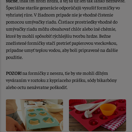
suché
, inak im hrozí hrdza, a tej sa už len tak ľahko nezbavíte.
Špeciálne staršie generácie odporúčajú vysušiť formičky vo
vyhriatej rúre. V žiadnom prípade nie je vhodné čistenie
pomocou umývačky riadu. Čistiace prostriedky vhodné do
umývačky riadu môžu obsahovať chlór alebo iné chémie,
ktoré by mohli spôsobiť rýchlejšiu tvorbu hrdze. Bežne
znežistené formičky stačí pretrieť papierovou vreckovkou,
prípadne umyť teplou vodou, aby boli pripravené na ďalšie
použitie.
POZOR!
na formičky z nerezu, tie by ste mohli dlhým
vyváraním v roztoku z kypriaceho prášku, sódy bikarbóny
alebo octu nenávratne poškodiť.