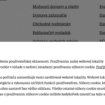
Možnosti dopravy a platby
Kva
Doprava zahraničie
Eur
Obchodné podmienky
Eu
Reklamačný poriadok
Eu
Ochrana osobných údajov
EÚ
Odstúpiť od zmluvy tu
Ko
šenie používateľskej skúsenosti. Používaním našej webovej lokality
cookie v súlade s našimi zásadami používania súborov cookie.
Prečít
ho počítača umiestňujú vami navštívené webové lokality. Webové lok
vigácie a vykonania určitých funkcií používateľom. Súbory cookie, k
možno nastaviť bez vášho súhlasu. Všetky ostatné súbory cookie musi
las s používaním súborov cookie môžete kedykoľvek zmeniť na tejto s