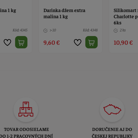
ina 1 kg
Darinka džem extra
Silikomart
malina 1 kg
Charlotte pr
6ks
Kód: 4345
> 10
Kód: 4348
2 ks
9,60 €
10,90 €
TOVAR ODOSIELAME
DORUČENIE AJ DO
DO 1-2 PRACOVNÝCH DNÍ
ČESKEJ REPUBLIKY