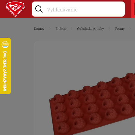
Domov
E-shop
Cukrárske potreby
Formy