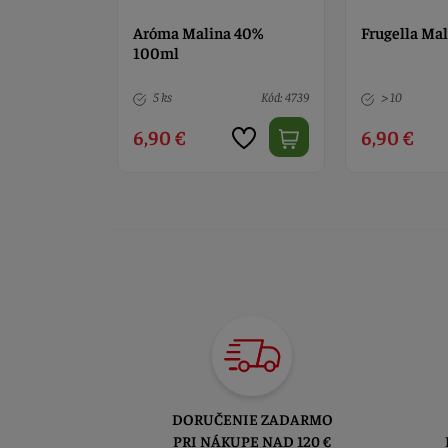
 tvar
Aróma Malina 40%
Frugella Mal
100ml
Kód: 7042
5 ks
Kód: 4739
> 10
6,90 €
6,90 €
DORUČENIE ZADARMO
PRI NÁKUPE NAD 120 €