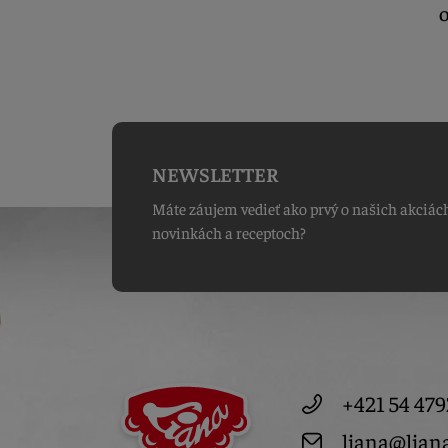
O
NEWSLETTER
Máte záujem vedieť ako prvý o našich akciác
novinkách a receptoch?
+421 54 479
liana@lian