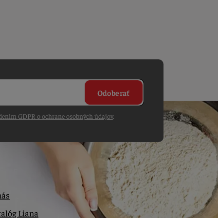
Odoberať
dením GDPR o ochrane osobných údajov
.
nás
alóg Liana