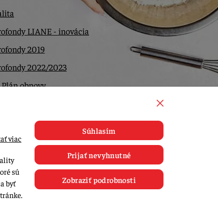
lita
ofondy LIANE - inovácia
rofondy 2019
rofondy 2022/2023
 Plán obnovy
ntakt
Súhlasím
ať viac
Prijať nevyhnutné
ality
toré sú
Zobraziť podrobnosti
a byť
tránke.