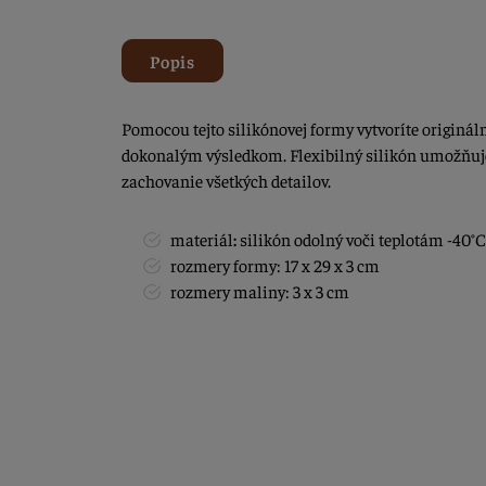
Popis
Pomocou tejto silikónovej formy vytvoríte originál
dokonalým výsledkom. Flexibilný silikón umožňuj
zachovanie všetkých detailov.
materiál
:
silikón odolný voči teplotám -40°C
rozmery formy: 17 x 29 x 3 cm
rozmery maliny: 3 x 3 cm