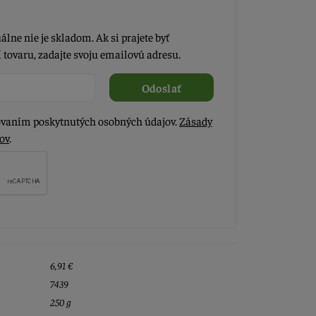
álne nie je skladom. Ak si prajete byť
tovaru, zadajte svoju emailovú adresu.
Odoslať
vaním poskytnutých osobných údajov.
Zásady
ov
.
6,91 €
7439
250 g