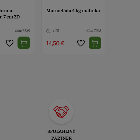
 forma
Marmeláda 4 kg malinka
Callebaut
. 7 cm 3D -
pena biel
Kód: 7689
> 10
Kód: 7925
Nedostup
14,50 €
24,90 €
SPOĽAHLIVÝ
PARTNER