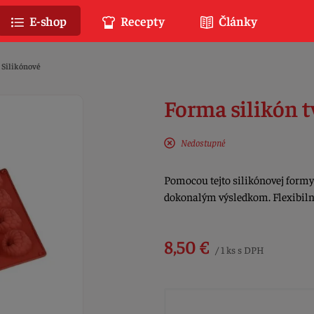
E-shop
Recepty
Články
Silikónové
Forma silikón t
Nedostupné
Pomocou tejto silikónovej formy 
dokonalým výsledkom. Flexibil
8,50 €
/ 1 ks s DPH