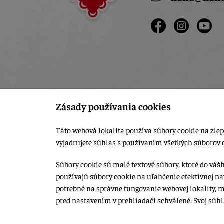
Zásady používania cookies
Táto webová lokalita používa súbory cookie na zlep
vyjadrujete súhlas s používaním všetkých súborov 
Súbory cookie sú malé textové súbory, ktoré do váš
používajú súbory cookie na uľahčenie efektívnej na
© 2015-2026, LIANA GOLIAŠ s.r.o. všetky práva vyhradené.
potrebné na správne fungovanie webovej lokality, 
Upraviť nastavenia Cookies
pred nastavením v prehliadači schválené. Svoj súh
Web dizajn: MARLOW DESIGN