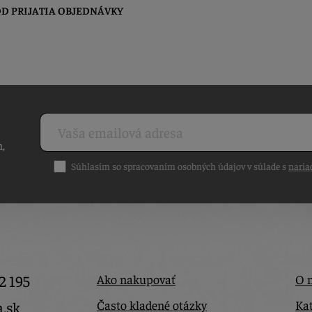
D PRIJATIA OBJEDNÁVKY
h,
Súhlasím so spracovaním osobných údajov v súlade s
naria
2 195
Ako nakupovať
O 
Často kladené otázky
Kat
a.sk