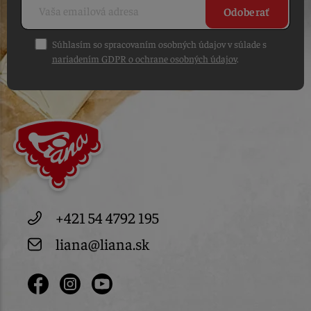
Odoberať
Súhlasím so spracovaním osobných údajov v súlade s
nariadením GDPR o ochrane osobných údajov
.
+421 54 4792 195
liana@liana.sk