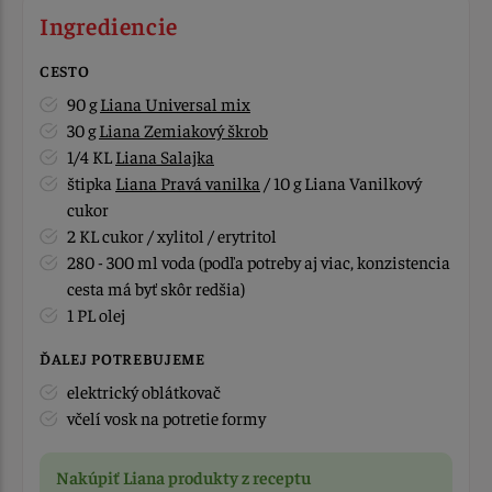
Ingrediencie
CESTO
90 g
Liana Universal mix
30 g
Liana Zemiakový škrob
1/4 KL
Liana Salajka
štipka
Liana Pravá vanilka
/ 10 g Liana Vanilkový
cukor
2 KL cukor / xylitol / erytritol
280 - 300 ml voda (podľa potreby aj viac, konzistencia
cesta má byť skôr redšia)
1 PL olej
ĎALEJ POTREBUJEME
elektrický oblátkovač
včelí vosk na potretie formy
Nakúpiť Liana produkty z receptu