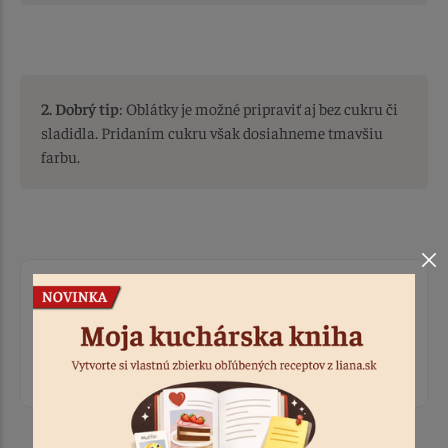
2. Dobrý tip
: Oblátky je možné pripraviť aj bez cukru či
sladidla. Pridaním cukru však dosiahneme tmavšiu
farbu.
Ohodnotiť recept
Prihláste sa, ak chcete pridať hodnotenie.
Prihlásiť sa