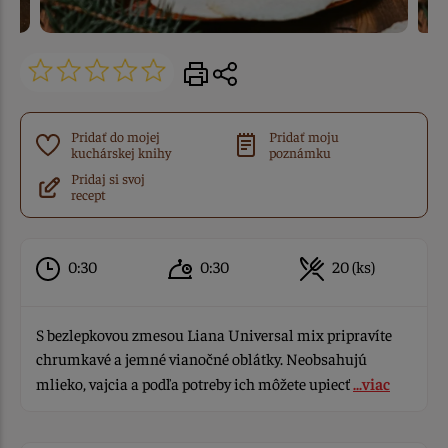
Pridať do mojej
Pridať moju
kuchárskej knihy
poznámku
Pridaj si svoj
recept
0:30
0:30
20 (ks)
S bezlepkovou zmesou Liana Universal mix pripravíte
chrumkavé a jemné vianočné oblátky. Neobsahujú
mlieko, vajcia a podľa potreby ich môžete upiecť
...viac