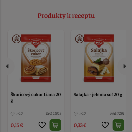
Produkty k receptu
Škoricový cukor Liana 20
Salajka - jelenia soľ 20 g
g
> 10
Kód: 11019
> 10
Kód: 7292
0,15 €
0,33 €