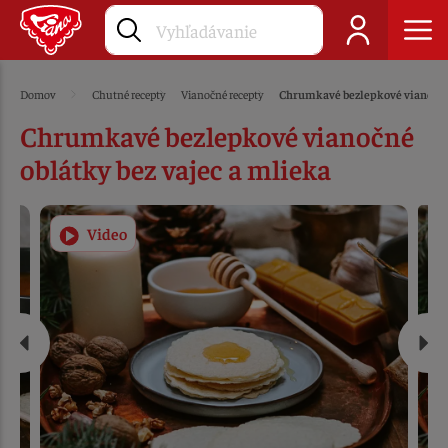
Domov
Chutné recepty
Vianočné recepty
Chrumkavé bezlepkové vianočné 
Chrumkavé bezlepkové vianočné
oblátky bez vajec a mlieka
Video