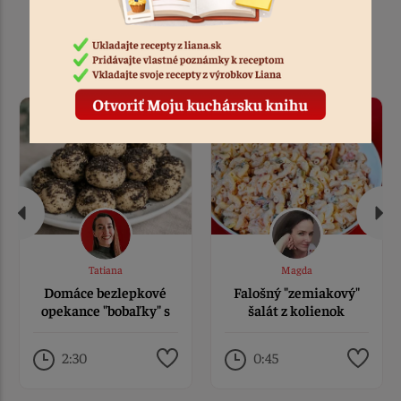
Podobné recepty
Tatiana
Magda
Domáce bezlepkové
Falošný "zemiakový"
opekance "bobaľky" s
šalát z kolienok
makom
2:30
0:45