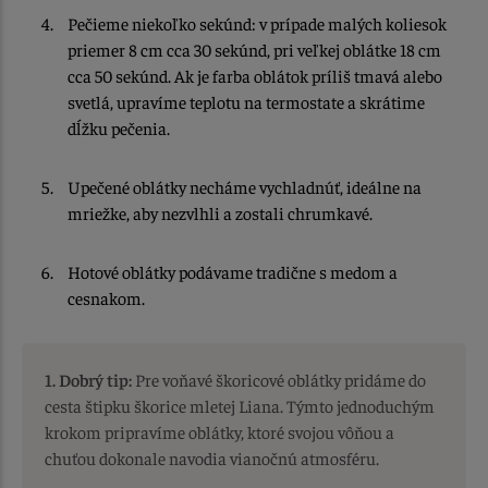
Pečieme niekoľko sekúnd: v prípade malých koliesok
priemer 8 cm cca 30 sekúnd, pri veľkej oblátke 18 cm
cca 50 sekúnd. Ak je farba oblátok príliš tmavá alebo
svetlá, upravíme teplotu na termostate a skrátime
dĺžku pečenia.
Upečené oblátky necháme vychladnúť, ideálne na
mriežke, aby nezvlhli a zostali chrumkavé.
Hotové oblátky podávame tradične s medom a
cesnakom.
1. Dobrý tip:
Pre voňavé škoricové oblátky pridáme do
cesta štipku škorice mletej Liana. Týmto jednoduchým
krokom pripravíme oblátky, ktoré svojou vôňou a
chuťou dokonale navodia vianočnú atmosféru.