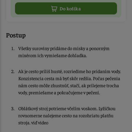
Do košíka
Postup
Všetky suroviny pridáme do misky a ponorným
mixérom ich vymiešame dohladka.
Ak je cesto príliš husté, rozriedime ho pridaním vody.
Konzistencia cesta má byť skôr redšia. Počas pečenia
nám cesto môže zhustnúť, stačí, ak prilejeme trocha
vody, premiešame a pokračujeme v pečení.
Oblátkový stroj potrieme včelím voskom. Lyžičkou
rovnomerne nalejeme cesto na rozohriatu platňu
stroja. viď video